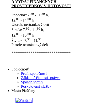
A VÝDAJ FINANČNÝCH
PROSTRIEDKOV V HOTOVOSTI
30
30
Pondelok: 7.
- 11.
h,
00
00
12.
- 14.
h
Utorok: nestránkový deň
30
30
Streda: 7.
- 11.
h,
00
00
12.
- 16.
h
30
30
Štvrtok: 7.
- 11.
h
Piatok: nestránkový deň
*******************************
Spoločnosť
Profil spoločnosti
Základné činnosti správcu
Spôsob správy
Poskytované služby
Mesto Piešťany