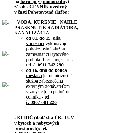
na
havarijný (mimoriadny)
zásah - CENNÍK uvedený
v časti Pohotovotná služba
:
- VODA, KÚRENIE - NÁHLE
PRASKNUTIE RADIÁTORA,
KANALIZÁCIA
od 01. do 15. dňa
v mesiaci
vykonávajú
pohotovostnú službu
zamestnanci Bytového
podniku Piešťany, s.r.o. -
tel. č. 0911 242 290
od 16. dňa do konca
mesiaca
je pohotovostná
služba zabezpečená
externým dodávateľom
v zmysle jeho platného
cenníka
-
tel.
č. 0907 681 226
- KURIČ (dodávka ÚK, TÚV
v bytoch a nebytových
priestoroch): tel.