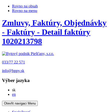
Rovno na obsah
Rovno na menu
Zmluvy, Faktúry, Objednávky
- Faktúry - Detail faktúry
1020213798
033/77 22 571
info@bppy.sk
Výber jazyka
Slovensky
sk
English
en
Otevřit navigaci
Menu