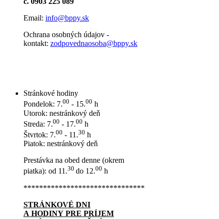
č. 0903 225 089
Email:
info@bppy.sk
Ochrana osobných údajov -
kontakt:
zodpovednaosoba@bppy.sk
Stránkové hodiny
00
00
Pondelok: 7.
- 15.
h
Utorok: nestránkový deň
00
00
Streda: 7.
- 17.
h
00
30
Štvrtok: 7.
- 11.
h
Piatok: nestránkový deň
Prestávka na obed denne (okrem
30
00
piatka): od 11.
do 12.
h
*******************************
STRÁNKOVÉ DNI
A HODINY PRE PRÍJEM