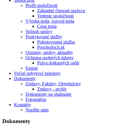
Spoločnosť
Profil spoločnosti
Základné činnosti správcu
Vedenie spoločnosti
Výroba tepla, rozvod tepla
Cena tepla
Spôsob správy
Poskytované služby
Pohotovostná služba
Poschodoch.sk
Oznamy, správy, aktuality
Ochrana osobných údajov
Práva dotknutých osôb
Emisie
Voľné nebytové priestory
Dokumenty
Zmluvy, Faktúry, Objednávky
Zmluvy - archív
Dokumenty na stiahnutie
Fotogaléria
Kontakty
Napíšte nám
Dokumenty