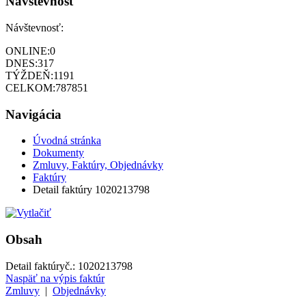
Návštevnosť
Návštevnosť:
ONLINE:
0
DNES:
317
TÝŽDEŇ:
1191
CELKOM:
787851
Navigácia
Úvodná stránka
Dokumenty
Zmluvy, Faktúry, Objednávky
Faktúry
Detail faktúry 1020213798
Obsah
Detail faktúry
č.:
1020213798
Naspäť na výpis faktúr
Zmluvy
|
Objednávky