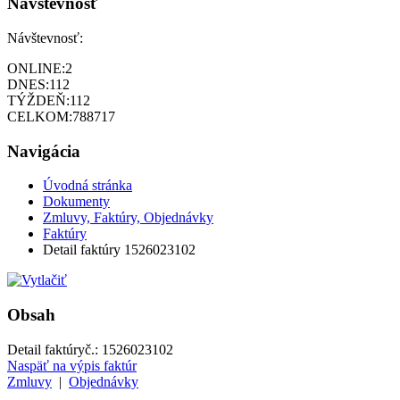
Návštevnosť
Návštevnosť:
ONLINE:
2
DNES:
112
TÝŽDEŇ:
112
CELKOM:
788717
Navigácia
Úvodná stránka
Dokumenty
Zmluvy, Faktúry, Objednávky
Faktúry
Detail faktúry 1526023102
Obsah
Detail faktúry
č.:
1526023102
Naspäť na výpis faktúr
Zmluvy
|
Objednávky