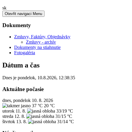
Slovensky
sk
Otevřit navigaci
Menu
Dokumenty
Zmluvy, Faktúry, Objednávky
Zmluvy - archív
Dokumenty na stiahnutie
Fotogaléria
Dátum a čas
Dnes je
pondelok
,
10.8.2026
,
12:38:35
Aktuálne počasie
dnes, pondelok 10. 8. 2026
37 °C
20 °C
utorok
11. 8.
33/19 °C
streda
12. 8.
31/15 °C
štvrtok
13. 8.
31/14 °C