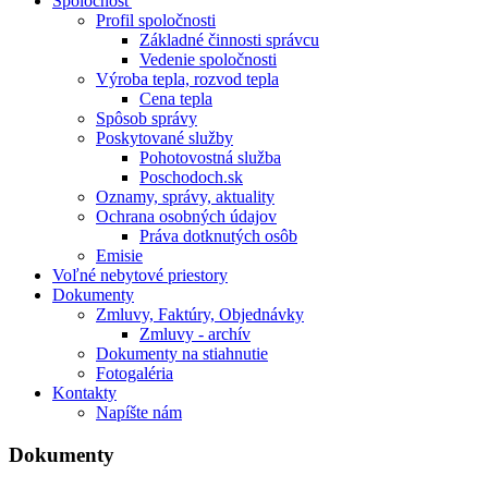
Spoločnosť
Profil spoločnosti
Základné činnosti správcu
Vedenie spoločnosti
Výroba tepla, rozvod tepla
Cena tepla
Spôsob správy
Poskytované služby
Pohotovostná služba
Poschodoch.sk
Oznamy, správy, aktuality
Ochrana osobných údajov
Práva dotknutých osôb
Emisie
Voľné nebytové priestory
Dokumenty
Zmluvy, Faktúry, Objednávky
Zmluvy - archív
Dokumenty na stiahnutie
Fotogaléria
Kontakty
Napíšte nám
Dokumenty