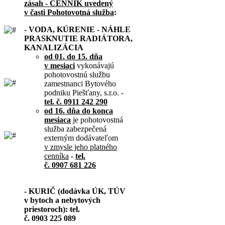
zásah - CENNÍK uvedený
v časti Pohotovotná služba
:
- VODA, KÚRENIE - NÁHLE
PRASKNUTIE RADIÁTORA,
KANALIZÁCIA
od 01. do 15. dňa
v mesiaci
vykonávajú
pohotovostnú službu
zamestnanci Bytového
podniku Piešťany, s.r.o. -
tel. č. 0911 242 290
od 16. dňa do konca
mesiaca
je pohotovostná
služba zabezpečená
externým dodávateľom
v zmysle jeho platného
cenníka
-
tel.
č. 0907 681 226
- KURIČ (dodávka ÚK, TÚV
v bytoch a nebytových
priestoroch): tel.
č. 0903 225 089