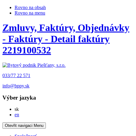
Rovno na obsah
Rovno na menu
Zmluvy, Faktúry, Objednávky
- Faktúry - Detail faktúry
2219100532
033/77 22 571
info@bppy.sk
Výber jazyka
Slovensky
sk
English
en
Otevřit navigaci
Menu