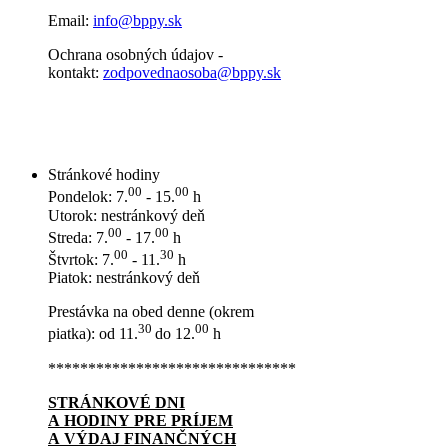
Email:
info@bppy.sk
Ochrana osobných údajov -
kontakt:
zodpovednaosoba@bppy.sk
Stránkové hodiny
00
00
Pondelok: 7.
- 15.
h
Utorok: nestránkový deň
00
00
Streda: 7.
- 17.
h
00
30
Štvrtok: 7.
- 11.
h
Piatok: nestránkový deň
Prestávka na obed denne (okrem
30
00
piatka): od 11.
do 12.
h
*******************************
STRÁNKOVÉ DNI
A HODINY PRE PRÍJEM
A VÝDAJ FINANČNÝCH