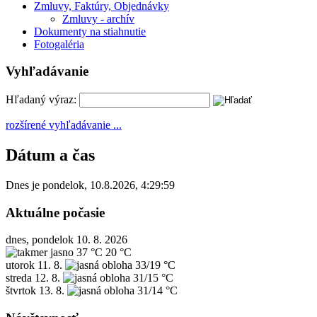
Zmluvy, Faktúry, Objednávky
Zmluvy - archív
Dokumenty na stiahnutie
Fotogaléria
Vyhľadávanie
Hľadaný výraz:
rozšírené vyhľadávanie ...
Dátum a čas
Dnes je
pondelok
,
10.8.2026
,
4:29:59
Aktuálne počasie
dnes, pondelok 10. 8. 2026
37 °C
20 °C
utorok
11. 8.
33/19 °C
streda
12. 8.
31/15 °C
štvrtok
13. 8.
31/14 °C