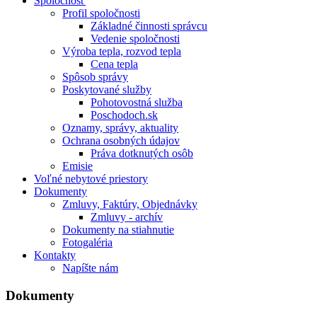
Spoločnosť
Profil spoločnosti
Základné činnosti správcu
Vedenie spoločnosti
Výroba tepla, rozvod tepla
Cena tepla
Spôsob správy
Poskytované služby
Pohotovostná služba
Poschodoch.sk
Oznamy, správy, aktuality
Ochrana osobných údajov
Práva dotknutých osôb
Emisie
Voľné nebytové priestory
Dokumenty
Zmluvy, Faktúry, Objednávky
Zmluvy - archív
Dokumenty na stiahnutie
Fotogaléria
Kontakty
Napíšte nám
Dokumenty