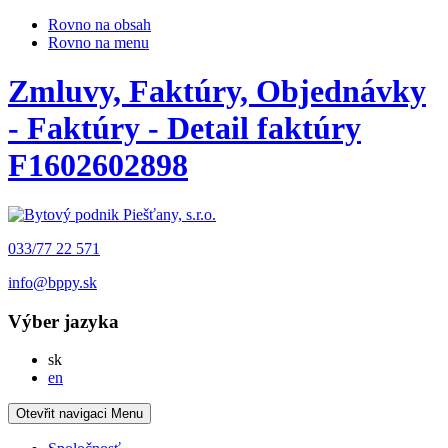
Rovno na obsah
Rovno na menu
Zmluvy, Faktúry, Objednávky
- Faktúry - Detail faktúry
F1602602898
033/77 22 571
info@bppy.sk
Výber jazyka
Slovensky
sk
English
en
Otevřit navigaci
Menu