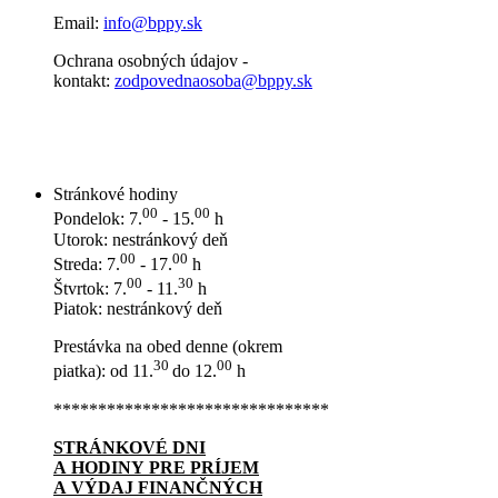
Email:
info@bppy.sk
Ochrana osobných údajov -
kontakt:
zodpovednaosoba@bppy.sk
Stránkové hodiny
00
00
Pondelok: 7.
- 15.
h
Utorok: nestránkový deň
00
00
Streda: 7.
- 17.
h
00
30
Štvrtok: 7.
- 11.
h
Piatok: nestránkový deň
Prestávka na obed denne (okrem
30
00
piatka): od 11.
do 12.
h
*******************************
STRÁNKOVÉ DNI
A HODINY PRE PRÍJEM
A VÝDAJ FINANČNÝCH