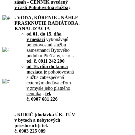
zásah - CENNÍK uvedený
v časti Pohotovotná služba
:
- VODA, KÚRENIE - NÁHLE
PRASKNUTIE RADIÁTORA,
KANALIZÁCIA
od 01. do 15. dňa
v mesiaci
vykonávajú
pohotovostnú službu
zamestnanci Bytového
podniku Piešťany, s.r.o. -
tel. č. 0911 242 290
od 16. dňa do konca
mesiaca
je pohotovostná
služba zabezpečená
externým dodávateľom
v zmysle jeho platného
cenníka
-
tel.
č. 0907 681 226
- KURIČ (dodávka ÚK, TÚV
v bytoch a nebytových
priestoroch): tel.
č. 0903 225 089