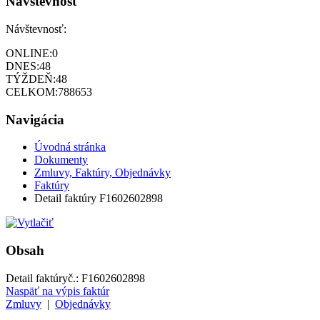
Návštevnosť
Návštevnosť:
ONLINE:
0
DNES:
48
TÝŽDEŇ:
48
CELKOM:
788653
Navigácia
Úvodná stránka
Dokumenty
Zmluvy, Faktúry, Objednávky
Faktúry
Detail faktúry F1602602898
Obsah
Detail faktúry
č.:
F1602602898
Naspäť na výpis faktúr
Zmluvy
|
Objednávky