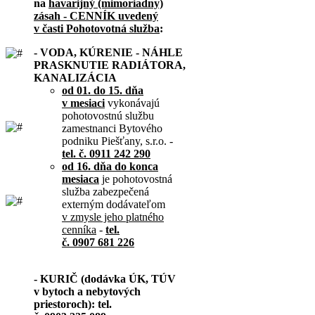
na
havarijný (mimoriadny)
zásah - CENNÍK uvedený
v časti Pohotovotná služba
:
- VODA, KÚRENIE - NÁHLE
PRASKNUTIE RADIÁTORA,
KANALIZÁCIA
od 01. do 15. dňa
v mesiaci
vykonávajú
pohotovostnú službu
zamestnanci Bytového
podniku Piešťany, s.r.o. -
tel. č. 0911 242 290
od 16. dňa do konca
mesiaca
je pohotovostná
služba zabezpečená
externým dodávateľom
v zmysle jeho platného
cenníka
-
tel.
č. 0907 681 226
- KURIČ (dodávka ÚK, TÚV
v bytoch a nebytových
priestoroch): tel.