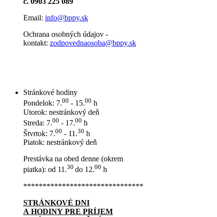
č. 0903 225 089
Email:
info@bppy.sk
Ochrana osobných údajov -
kontakt:
zodpovednaosoba@bppy.sk
Stránkové hodiny
00
00
Pondelok: 7.
- 15.
h
Utorok: nestránkový deň
00
00
Streda: 7.
- 17.
h
00
30
Štvrtok: 7.
- 11.
h
Piatok: nestránkový deň
Prestávka na obed denne (okrem
30
00
piatka): od 11.
do 12.
h
*******************************
STRÁNKOVÉ DNI
A HODINY PRE PRÍJEM