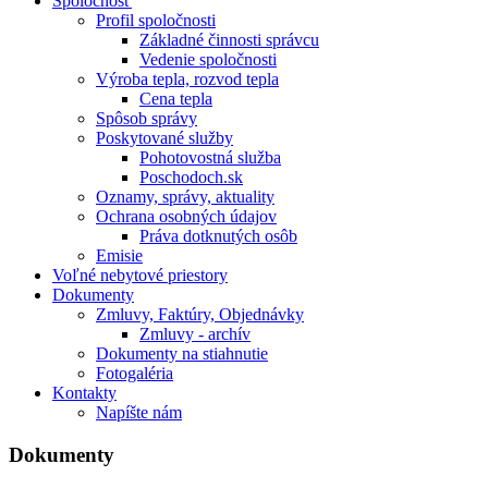
Spoločnosť
Profil spoločnosti
Základné činnosti správcu
Vedenie spoločnosti
Výroba tepla, rozvod tepla
Cena tepla
Spôsob správy
Poskytované služby
Pohotovostná služba
Poschodoch.sk
Oznamy, správy, aktuality
Ochrana osobných údajov
Práva dotknutých osôb
Emisie
Voľné nebytové priestory
Dokumenty
Zmluvy, Faktúry, Objednávky
Zmluvy - archív
Dokumenty na stiahnutie
Fotogaléria
Kontakty
Napíšte nám
Dokumenty