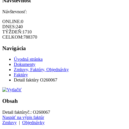
Návštevnosť
Návštevnosť:
ONLINE:
0
DNES:
240
TÝŽDEŇ:
1710
CELKOM:
788370
Navigácia
Úvodná stránka
Dokumenty
Zmluvy, Faktúry, Objednávky
Faktúry
Detail faktúry O260067
Obsah
Detail faktúry
č.:
O260067
Naspäť na výpis faktúr
Zmluvy
|
Objednávky