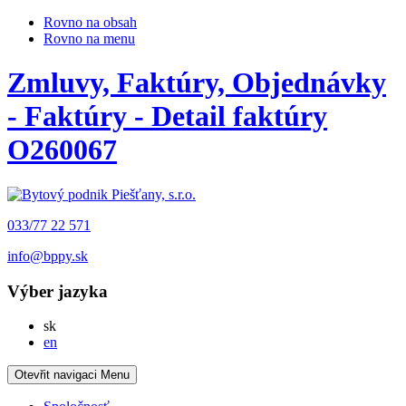
Rovno na obsah
Rovno na menu
Zmluvy, Faktúry, Objednávky
- Faktúry - Detail faktúry
O260067
033/77 22 571
info@bppy.sk
Výber jazyka
Slovensky
sk
English
en
Otevřit navigaci
Menu