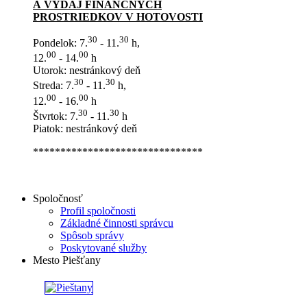
A VÝDAJ FINANČNÝCH
PROSTRIEDKOV V HOTOVOSTI
30
30
Pondelok: 7.
- 11.
h,
00
00
12.
- 14.
h
Utorok: nestránkový deň
30
30
Streda: 7.
- 11.
h,
00
00
12.
- 16.
h
30
30
Štvrtok: 7.
- 11.
h
Piatok: nestránkový deň
*******************************
Spoločnosť
Profil spoločnosti
Základné činnosti správcu
Spôsob správy
Poskytované služby
Mesto Piešťany