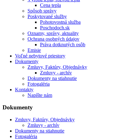
Cena tepla
Spôsob správy
Poskytované služby
Pohotovostná služba
Poschodoch.sk
Oznamy, správy, aktuality
Ochrana osobných údajov
Práva dotknutých osôb
Emisie
Voľné nebytové priestory
Dokumenty
Zmluvy, Faktúry, Objednávky
Zmluvy - archív
Dokumenty na stiahnutie
Fotogaléria
Kontakty
Napíšte nám
Dokumenty
Zmluvy, Faktúry, Objednávky
Zmluvy - archív
Dokumenty na stiahnutie
Fotogaléria