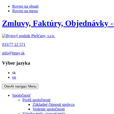
Rovno na obsah
Rovno na menu
Zmluvy, Faktúry, Objednávky -
033/77 22 571
info@bppy.sk
Výber jazyka
Slovensky
sk
English
en
Otevřit navigaci
Menu
Spoločnosť
Profil spoločnosti
Základné činnosti správcu
Vedenie spoločnosti
Výroba tepla, rozvod tepla