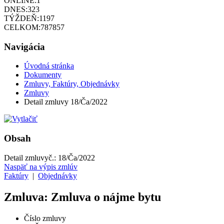
ONLINE:
1
DNES:
323
TÝŽDEŇ:
1197
CELKOM:
787857
Navigácia
Úvodná stránka
Dokumenty
Zmluvy, Faktúry, Objednávky
Zmluvy
Detail zmluvy 18/Ča/2022
Obsah
Detail zmluvy
č.:
18/Ča/2022
Naspäť na výpis zmlúv
Faktúry
|
Objednávky
Zmluva: Zmluva o nájme bytu
Číslo zmluvy