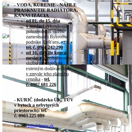
- VODA, KÚRENIE - NÁHLE
PRASKNUTIE RADIÁTORA,
KANALIZÁCIA
od 01. do 15. dňa
v mesiaci
vykonávajú
pohotovostnú službu
zamestnanci Bytového
podniku Piešťany, s.r.o. -
tel. č. 0911 242 290
od 16. dňa do konca
mesiaca
je pohotovostná
služba zabezpečená
externým dodávateľom
v zmysle jeho platného
cenníka
-
tel.
č. 0907 681 226
- KURIČ (dodávka ÚK, TÚV
v bytoch a nebytových
priestoroch): tel.
č. 0903 225 089
Email:
info@bppy.sk