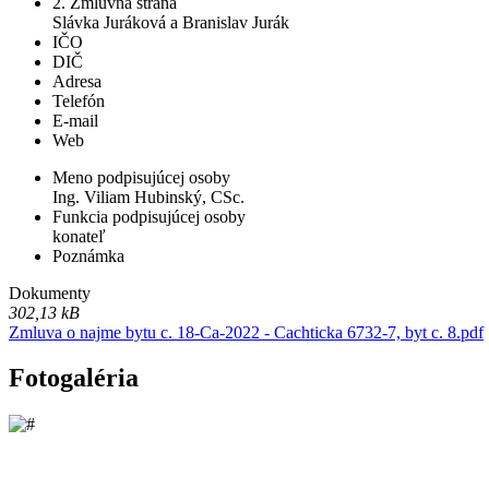
2. Zmluvná strana
Slávka Juráková a Branislav Jurák
IČO
DIČ
Adresa
Telefón
E-mail
Web
Meno podpisujúcej osoby
Ing. Viliam Hubinský, CSc.
Funkcia podpisujúcej osoby
konateľ
Poznámka
Dokumenty
302,13 kB
Zmluva o najme bytu c. 18-Ca-2022 - Cachticka 6732-7, byt c. 8.pdf
Fotogaléria