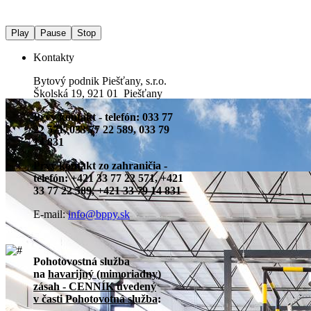
Play
Pause
Stop
Kontakty
Bytový podnik Piešťany, s.r.o.
Školská 19, 921 01 Piešťany
Prvý kontakt - telefón: 033 77
22 571, 033 77 22 589, 033 79
14 831
Prvý kontakt zo zahraničia -
telefón: +421 33 77 22 571, +421
33 77 22 589, +421 33 79 14 831
E-mail:
info@bppy.sk
Pohotovostná služba
na
havarijný (mimoriadny)
zásah - CENNÍK uvedený
v časti Pohotovotná služba
: