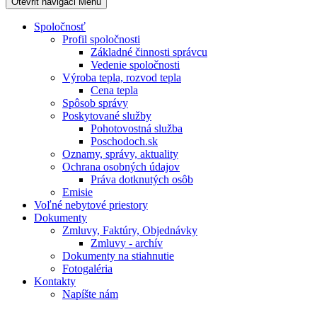
Otevřit navigaci
Menu
Spoločnosť
Profil spoločnosti
Základné činnosti správcu
Vedenie spoločnosti
Výroba tepla, rozvod tepla
Cena tepla
Spôsob správy
Poskytované služby
Pohotovostná služba
Poschodoch.sk
Oznamy, správy, aktuality
Ochrana osobných údajov
Práva dotknutých osôb
Emisie
Voľné nebytové priestory
Dokumenty
Zmluvy, Faktúry, Objednávky
Zmluvy - archív
Dokumenty na stiahnutie
Fotogaléria
Kontakty
Napíšte nám