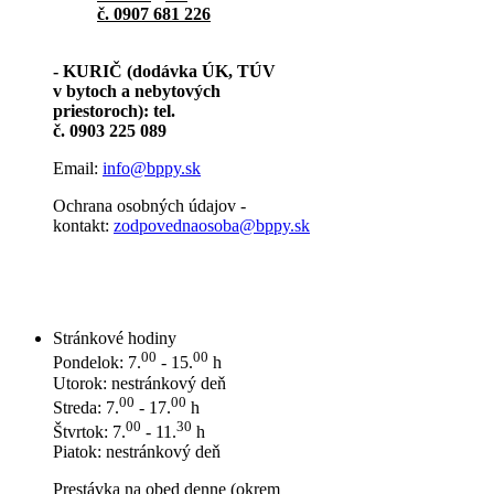
č. 0907 681 226
- KURIČ (dodávka ÚK, TÚV
v bytoch a nebytových
priestoroch): tel.
č. 0903 225 089
Email:
info@bppy.sk
Ochrana osobných údajov -
kontakt:
zodpovednaosoba@bppy.sk
Stránkové hodiny
00
00
Pondelok: 7.
- 15.
h
Utorok: nestránkový deň
00
00
Streda: 7.
- 17.
h
00
30
Štvrtok: 7.
- 11.
h
Piatok: nestránkový deň
Prestávka na obed denne (okrem