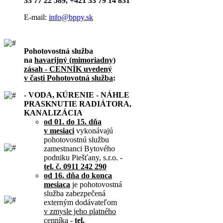
33 77 22 589, +421 33 79 14 831
E-mail:
info@bppy.sk
Pohotovostná služba
na
havarijný (mimoriadny)
zásah - CENNÍK uvedený
v časti Pohotovotná služba
:
- VODA, KÚRENIE - NÁHLE
PRASKNUTIE RADIÁTORA,
KANALIZÁCIA
od 01. do 15. dňa
v mesiaci
vykonávajú
pohotovostnú službu
zamestnanci Bytového
podniku Piešťany, s.r.o. -
tel. č. 0911 242 290
od 16. dňa do konca
mesiaca
je pohotovostná
služba zabezpečená
externým dodávateľom
v zmysle jeho platného
cenníka
-
tel.