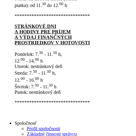
30
00
piatka): od 11.
do 12.
h
*******************************
STRÁNKOVÉ DNI
A HODINY PRE PRÍJEM
A VÝDAJ FINANČNÝCH
PROSTRIEDKOV V HOTOVOSTI
30
30
Pondelok: 7.
- 11.
h,
00
00
12.
- 14.
h
Utorok: nestránkový deň
30
30
Streda: 7.
- 11.
h,
00
00
12.
- 16.
h
30
30
Štvrtok: 7.
- 11.
h
Piatok: nestránkový deň
*******************************
Spoločnosť
Profil spoločnosti
Základné činnosti správcu