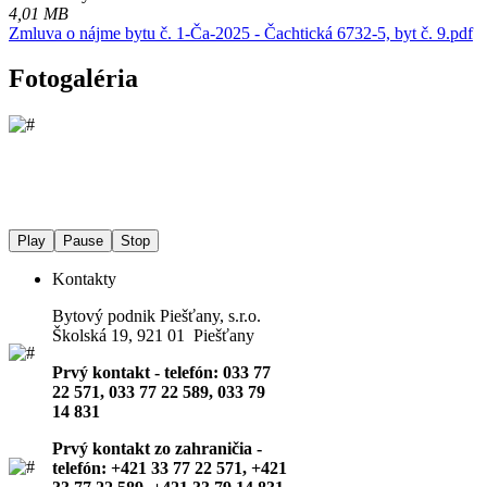
4,01 MB
Zmluva o nájme bytu č. 1-Ča-2025 - Čachtická 6732-5, byt č. 9.pdf
Fotogaléria
Play
Pause
Stop
Kontakty
Bytový podnik Piešťany, s.r.o.
Školská 19, 921 01 Piešťany
Prvý kontakt - telefón: 033 77
22 571, 033 77 22 589, 033 79
14 831
Prvý kontakt zo zahraničia -
telefón: +421 33 77 22 571, +421