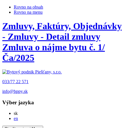
Rovno na obsah
Rovno na menu
Zmluvy, Faktúry, Objednávky
- Zmluvy - Detail zmluvy
Zmluva o nájme bytu č. 1/
Ča/2025
033/77 22 571
info@bppy.sk
Výber jazyka
Slovensky
sk
English
en