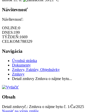
Návštevnosť
Návštevnosť:
ONLINE:
0
DNES:
199
TÝŽDEŇ:
1669
CELKOM:
788329
Navigácia
Úvodná stránka
Dokumenty
Zmluvy, Faktúry, Objednávky
Zmluvy
Detail zmluvy Zmluva o nájme bytu...
Obsah
Detail zmluvy
č.:
Zmluva o nájme bytu č. 1/Ča/2025
Naspäť na výpis zmlúv