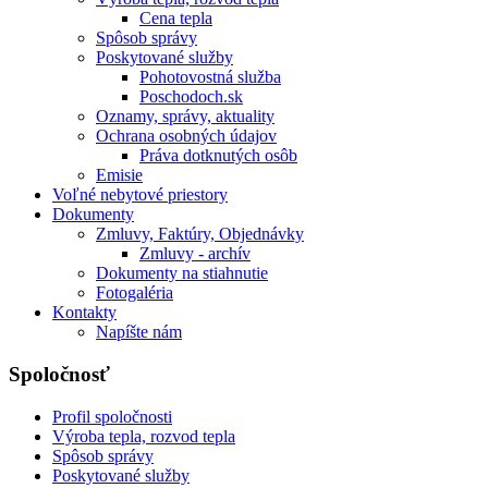
Cena tepla
Spôsob správy
Poskytované služby
Pohotovostná služba
Poschodoch.sk
Oznamy, správy, aktuality
Ochrana osobných údajov
Práva dotknutých osôb
Emisie
Voľné nebytové priestory
Dokumenty
Zmluvy, Faktúry, Objednávky
Zmluvy - archív
Dokumenty na stiahnutie
Fotogaléria
Kontakty
Napíšte nám
Spoločnosť
Profil spoločnosti
Výroba tepla, rozvod tepla
Spôsob správy
Poskytované služby