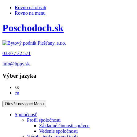
Rovno na obsah
Rovno na menu
Poschodoch.sk
033/77 22 571
info@bppy.sk
Výber jazyka
Slovensky
sk
English
en
Otevřit navigaci
Menu
Spoločnosť
Profil spoločnosti
Základné činnosti správcu
Vedenie spoločnosti
Výroba tepla, rozvod tepla