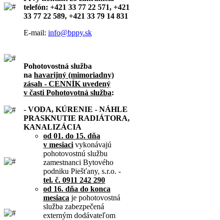
telefón: +421 33 77 22 571, +421
33 77 22 589, +421 33 79 14 831
E-mail:
info@bppy.sk
Pohotovostná služba
na
havarijný (mimoriadny)
zásah - CENNÍK uvedený
v časti Pohotovotná služba
:
- VODA, KÚRENIE - NÁHLE
PRASKNUTIE RADIÁTORA,
KANALIZÁCIA
od 01. do 15. dňa
v mesiaci
vykonávajú
pohotovostnú službu
zamestnanci Bytového
podniku Piešťany, s.r.o. -
tel. č. 0911 242 290
od 16. dňa do konca
mesiaca
je pohotovostná
služba zabezpečená
externým dodávateľom