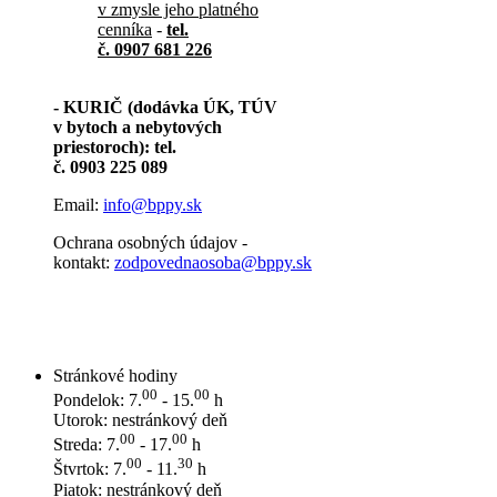
v zmysle jeho platného
cenníka
-
tel.
č. 0907 681 226
- KURIČ (dodávka ÚK, TÚV
v bytoch a nebytových
priestoroch): tel.
č. 0903 225 089
Email:
info@bppy.sk
Ochrana osobných údajov -
kontakt:
zodpovednaosoba@bppy.sk
Stránkové hodiny
00
00
Pondelok: 7.
- 15.
h
Utorok: nestránkový deň
00
00
Streda: 7.
- 17.
h
00
30
Štvrtok: 7.
- 11.
h
Piatok: nestránkový deň