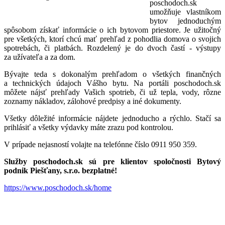
poschodoch.sk
umožňuje vlastníkom
bytov jednoduchým
spôsobom získať informácie o ich bytovom priestore. Je užitočný
pre všetkých, ktorí chcú mať prehľad z pohodlia domova o svojich
spotrebách, či platbách. Rozdelený je do dvoch častí - výstupy
za užívateľa a za dom.
Bývajte teda s dokonalým prehľadom o všetkých finančných
a technických údajoch Vášho bytu. Na portáli poschodoch.sk
môžete nájsť prehľady Vašich spotrieb, či už tepla, vody, rôzne
zoznamy nákladov, zálohové predpisy a iné dokumenty.
Všetky dôležité informácie nájdete jednoducho a rýchlo. Stačí sa
prihlásiť a všetky výdavky máte zrazu pod kontrolou.
V prípade nejasností volajte na telefónne číslo 0911 950 359.
Služby poschodoch.sk sú pre klientov spoločnosti Bytový
podnik Piešťany, s.r.o. bezplatné!
https://www.poschodoch.sk/home