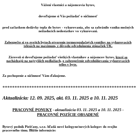
Vážení vlastníci a nájomcovia bytov,
dovoľujeme si Vás požiadať o súčinnosť
pred začiatkom dodávky tepla do bytov - vykurovania, aby sa zabránilo vzniku možných
nežiaducich nedostatkov vo vykurovaní.
Zabezpečte si vo svojich bytoch otvorenie termoregulačných ventilov na vykurovacích
telesách na maximum, z dôvodu odvzdušnenia stúpačiek ÚK.
Zároveň si dovoľujeme požiadať všetkých vlastníkov a nájomcov bytov,
ktoré sa
nachádzajú na najvyšších podlažiach,
o zabezpečenie odvzdušňovania vykurovacích
telies v byte.
Za pochopenie a súčinnosť Vám ďakujeme.
*******************************************************
Aktualizácia: 12. 09. 2025, akt. 03. 11. 2025 a 10. 11. 2025
PRACOVNÉ PONUKY
- aktualizácia 03. 11. 2025 a 10. 11. 2025
-
PRACOVNÉ POZÍCIE OBSADENÉ
Bytový podnik Piešťany, s.r.o. hľadá nové kolegyne/nových kolegov do svojho
pracovného tímu. Bližšie informácie: