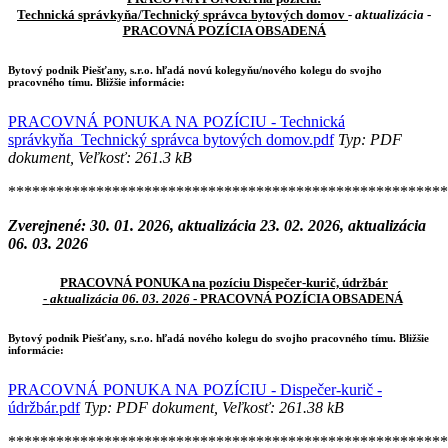
Technická správkyňa/Technický správca bytových domov
- aktualizácia
-
PRACOVNÁ POZÍCIA OBSADENÁ
Bytový podnik Piešťany, s.r.o. hľadá novú kolegyňu/nového kolegu do svojho
pracovného tímu. Bližšie informácie:
PRACOVNÁ PONUKA NA POZÍCIU - Technická
správkyňa_Technický správca bytových domov.pdf
Typ: PDF
dokument, Veľkosť: 261.3 kB
*******************************************************
Zverejnené: 30. 01. 2026, aktualizácia 23. 02. 2026, aktualizácia
06. 03. 2026
PRACOVNÁ PONUKA na pozíciu Dispečer-kurič, údržbár
-
aktualizácia 06. 03. 2026
- PRACOVNÁ POZÍCIA OBSADENÁ
Bytový podnik Piešťany, s.r.o. hľadá nového kolegu do svojho pracovného tímu. Bližšie
informácie:
PRACOVNÁ PONUKA NA POZÍCIU - Dispečer-kurič -
údržbár.pdf
Typ: PDF dokument, Veľkosť: 261.38 kB
*******************************************************