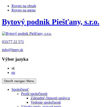
Rovno na obsah
Rovno na menu
Bytový podnik Piešťany, s.r.o.
033/77 22 571
info@bppy.sk
Výber jazyka
Slovensky
sk
English
en
Otevřit navigaci
Menu
Spoločnosť
Profil spoločnosti
Základné činnosti správcu
Vedenie spoločnosti
Výroba tepla, rozvod tepla