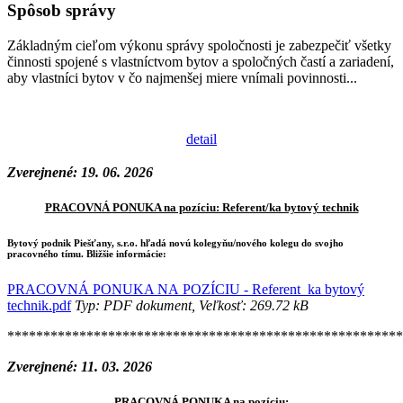
Spôsob správy
Základným cieľom výkonu správy spoločnosti je zabezpečiť všetky
činnosti spojené s vlastníctvom bytov a spoločných častí a zariadení,
aby vlastníci bytov v čo najmenšej miere vnímali povinnosti...
detail
Zverejnené: 19. 06. 2026
PRACOVNÁ PONUKA na pozíciu: Referent/ka bytový technik
Bytový podnik Piešťany, s.r.o. hľadá novú kolegyňu/nového kolegu do svojho
pracovného tímu. Bližšie informácie:
PRACOVNÁ PONUKA NA POZÍCIU - Referent_ka bytový
technik.pdf
Typ: PDF dokument, Veľkosť: 269.72 kB
*******************************************************
Zverejnené: 11. 03. 2026
PRACOVNÁ PONUKA na pozíciu: