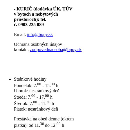
- KURIČ (dodávka ÚK, TÚV
v bytoch a nebytových
priestoroch): tel.
č. 0903 225 089
Email:
info@bppy.sk
Ochrana osobných údajov -
kontakt:
zodpovednaosoba@bppy.sk
Stránkové hodiny
00
00
Pondelok: 7.
- 15.
h
Utorok: nestránkový deň
00
00
Streda: 7.
- 17.
h
00
30
Štvrtok: 7.
- 11.
h
Piatok: nestránkový deň
Prestávka na obed denne (okrem
30
00
piatka): od 11.
do 12.
h