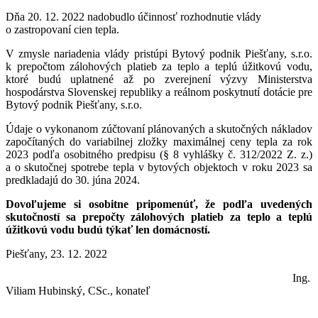
Dňa 20. 12. 2022 nadobudlo účinnosť rozhodnutie vlády
o zastropovaní cien tepla.
V zmysle nariadenia vlády pristúpi Bytový podnik Piešťany, s.r.o.
k prepočtom zálohových platieb za teplo a teplú úžitkovú vodu,
ktoré budú uplatnené až po zverejnení výzvy Ministerstva
hospodárstva Slovenskej republiky a reálnom poskytnutí dotácie pre
Bytový podnik Piešťany, s.r.o.
Údaje o vykonanom zúčtovaní plánovaných a skutočných nákladov
započítaných do variabilnej zložky maximálnej ceny tepla za rok
2023 podľa osobitného predpisu (§ 8 vyhlášky č. 312/2022 Z. z.)
a o skutočnej spotrebe tepla v bytových objektoch v roku 2023 sa
predkladajú do 30. júna 2024.
Dovoľujeme si osobitne pripomenúť, že podľa uvedených
skutočností sa prepočty zálohových platieb za teplo a teplú
úžitkovú vodu budú týkať len domácností.
Piešťany, 23. 12. 2022
Ing.
Viliam Hubinský, CSc., konateľ