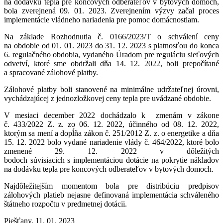
na dodávku tepla pre koncových odberateľov v bytových domoch,
bola zverejnená 09. 01. 2023. Zverejnením výzvy začal proces
implementácie vládneho nariadenia pre pomoc domácnostiam.
Na základe Rozhodnutia č. 0166/2023/T o schválení ceny
na obdobie od 01. 01. 2023 do 31. 12. 2023 s platnosťou do konca
6. regulačného obdobia, vydaného Úradom pre reguláciu sieťových
odvetví, ktoré sme obdržali dňa 14. 12. 2022, boli prepočítané
a spracované zálohové platby.
Zálohové platby boli stanovené na minimálne udržateľnej úrovni,
vychádzajúcej z jednozložkovej ceny tepla pre uvádzané obdobie.
V mesiaci december 2022 dochádzalo k zmenám v zákone
č. 433/2022 Z. z. zo 06. 12. 2022, účinného od 08. 12. 2022,
ktorým sa mení a dopĺňa zákon č. 251/2012 Z. z. o energetike a dňa
15. 12. 2022 bolo vydané nariadenie vlády č. 464/2022, ktoré bolo
zmenené 29. 12. 2022 v dôležitých
bodoch súvisiacich s implementáciou dotácie na pokrytie nákladov
na dodávku tepla pre koncových odberateľov v bytových domoch.
Najdôležitejším momentom bola pre distribúciu predpisov
zálohových platieb nejasne definovaná implementácia schváleného
štátneho rozpočtu v predmetnej dotácii.
Piešťany, 11. 01. 2023