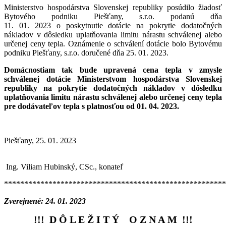
Ministerstvo hospodárstva Slovenskej republiky posúdilo žiadosť
Bytového podniku Piešťany, s.r.o. podanú dňa
11. 01. 2023 o poskytnutie dotácie na pokrytie dodatočných
nákladov v dôsledku uplatňovania limitu nárastu schválenej alebo
určenej ceny tepla. Oznámenie o schválení dotácie bolo Bytovému
podniku Piešťany, s.r.o. doručené dňa 25. 01. 2023.
Domácnostiam tak bude upravená cena tepla v zmysle
schválenej dotácie Ministerstvom hospodárstva Slovenskej
republiky na pokrytie dodatočných nákladov v dôsledku
uplatňovania limitu nárastu schválenej alebo určenej ceny tepla
pre dodávateľov tepla s platnosťou od 01. 04. 2023.
Piešťany, 25. 01. 2023
Ing. Viliam Hubinský, CSc., konateľ
*******************************************************
Zverejnené: 24. 01. 2023
!!! D Ô L E Ž I T Ý O Z N A M !!!