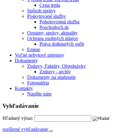
Cena tepla
Spôsob správy
Poskytované služby
Pohotovostná služba
Poschodoch.sk
Oznamy, správy, aktuality
Ochrana osobných údajov
Práva dotknutých osôb
Emisie
Voľné nebytové priestory
Dokumenty
Zmluvy, Faktúry, Objednávky
Zmluvy - archív
Dokumenty na stiahnutie
Fotogaléria
Kontakty
Napíšte nám
Vyhľadávanie
Hľadaný výraz:
rozšírené vyhľadávanie ...