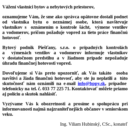
Vážení vlastníci bytov a nebytových priestorov,
oznamujeme Vám, že sme ako správca
opätovne dostali podnet
od vlastníka bytu o neznámej osobe, ktorá navštevuje
vlastníkov
s oznámením o kontrole šácht, výmene ventilov
a vodomerov,
pričom požaduje vopred za tieto práce finančnú
hotovosť
.
Bytový podnik Piešťany, s.r.o. o prípadných kontrolách
a výmenách ventilov a vodomerov informuje vlastníkov
v dostatočnom predstihu a v žiadnom prípade nepožaduje
úhradu finančnej hotovosti vopred.
Dovoľujeme si Vás preto upozorniť, ak Vás takáto osoba
navštívi a žiada finančnú hotovosť, aby ste ju neplatili a túto
skutočnosť nám oznámili na e-mail
info@bppy.sk
, prípadne
telefonicky na tel. č. 033 77 225 71. Kontaktovať môžete priamo
aj políciu a skutok nahlásiť.
Vyzývame Vás k obozretnosti a prosíme o spoluprácu pri
informovanosti najmä najzraniteľnejších občanov v seniorskom
veku.
Ing. Viliam Hubinský, CSc., konateľ