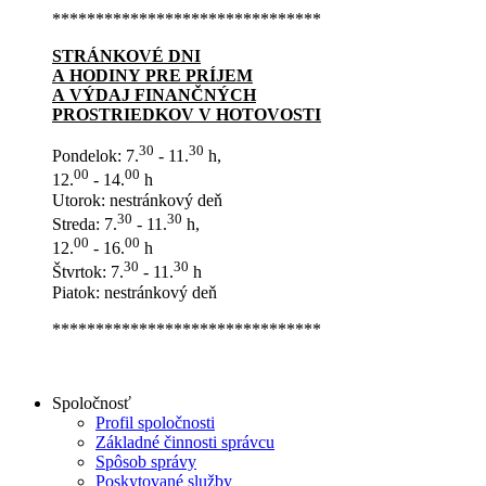
*******************************
STRÁNKOVÉ DNI
A HODINY PRE PRÍJEM
A VÝDAJ FINANČNÝCH
PROSTRIEDKOV V HOTOVOSTI
30
30
Pondelok: 7.
- 11.
h,
00
00
12.
- 14.
h
Utorok: nestránkový deň
30
30
Streda: 7.
- 11.
h,
00
00
12.
- 16.
h
30
30
Štvrtok: 7.
- 11.
h
Piatok: nestránkový deň
*******************************
Spoločnosť
Profil spoločnosti
Základné činnosti správcu
Spôsob správy
Poskytované služby