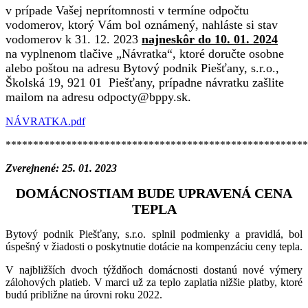
v prípade Vašej neprítomnosti v termíne odpočtu
vodomerov, ktorý Vám bol oznámený, nahláste si stav
vodomerov k 31. 12. 2023
najneskôr do 10. 01. 2024
na vyplnenom tlačive „Návratka“, ktoré doručte osobne
alebo poštou na adresu Bytový podnik Piešťany, s.r.o.,
Školská 19, 921 01 Piešťany, prípadne návratku zašlite
mailom na adresu odpocty@bppy.sk.
NÁVRATKA.pdf
*******************************************************
Zverejnené: 25. 01. 2023
DOMÁCNOSTIAM BUDE UPRAVENÁ CENA
TEPLA
Bytový podnik Piešťany, s.r.o. splnil podmienky a pravidlá, bol
úspešný v žiadosti o poskytnutie dotácie na kompenzáciu ceny tepla.
V najbližších dvoch týždňoch domácnosti dostanú nové výmery
zálohových platieb. V marci už za teplo zaplatia nižšie platby, ktoré
budú približne na úrovni roku 2022.