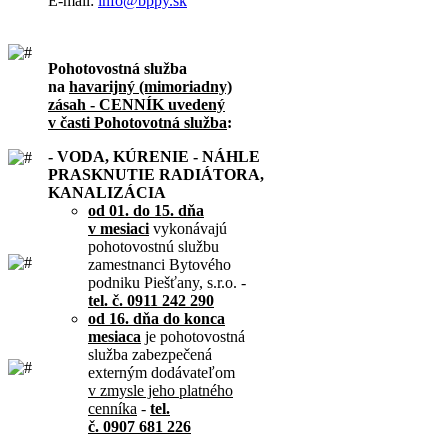
E-mail:
info@bppy.sk
Pohotovostná služba
na
havarijný (mimoriadny)
zásah - CENNÍK uvedený
v časti Pohotovotná služba
:
- VODA, KÚRENIE - NÁHLE
PRASKNUTIE RADIÁTORA,
KANALIZÁCIA
od 01. do 15. dňa
v mesiaci
vykonávajú
pohotovostnú službu
zamestnanci Bytového
podniku Piešťany, s.r.o. -
tel. č. 0911 242 290
od 16. dňa do konca
mesiaca
je pohotovostná
služba zabezpečená
externým dodávateľom
v zmysle jeho platného
cenníka
-
tel.
č. 0907 681 226