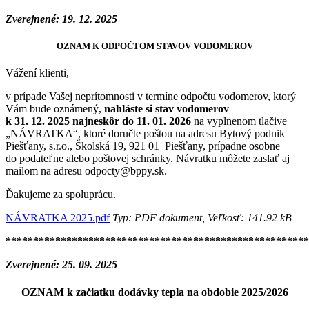
Zverejnené: 19. 12. 2025
OZNAM K ODPOČTOM STAVOV VODOMEROV
Vážení klienti,
v prípade Vašej neprítomnosti v termíne odpočtu vodomerov, ktorý
Vám bude oznámený,
nahláste si stav vodomerov
k 31. 12. 2025
najneskôr do 11. 01. 2026
na vyplnenom tlačive
„NÁVRATKA“, ktoré doručte poštou na adresu Bytový podnik
Piešťany, s.r.o., Školská 19, 921 01 Piešťany, prípadne osobne
do podateľne alebo poštovej schránky. Návratku môžete zaslať aj
mailom na adresu odpocty@bppy.sk.
Ďakujeme za spoluprácu.
NÁVRATKA 2025.pdf
Typ: PDF dokument, Veľkosť: 141.92 kB
*******************************************************
Zverejnené: 25. 09. 2025
OZNAM k začiatku dodávky tepla na obdobie 2025/2026