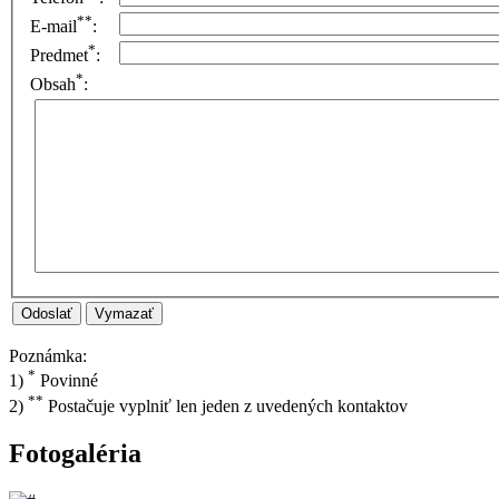
**
E-mail
:
*
Predmet
:
*
Obsah
:
Odoslať
Poznámka:
*
1)
Povinné
**
2)
Postačuje vyplniť len jeden z uvedených kontaktov
Fotogaléria