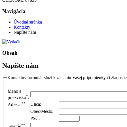
CELKOM:
787835
Navigácia
Úvodná stránka
Kontakty
Napíšte nám
Obsah
Napíšte nám
Kontaktný formulár slúži k zaslaniu Vašej pripomienky či žiadosti.
Meno a
*
priezvisko
:
**
Ulica:
Adresa:
Obec/Mesto:
PSČ:
**
Telefón
: