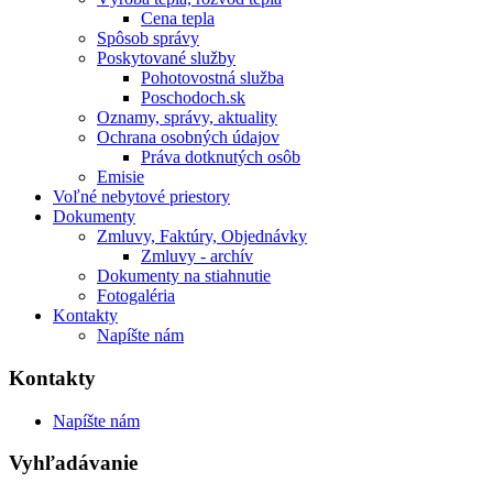
Cena tepla
Spôsob správy
Poskytované služby
Pohotovostná služba
Poschodoch.sk
Oznamy, správy, aktuality
Ochrana osobných údajov
Práva dotknutých osôb
Emisie
Voľné nebytové priestory
Dokumenty
Zmluvy, Faktúry, Objednávky
Zmluvy - archív
Dokumenty na stiahnutie
Fotogaléria
Kontakty
Napíšte nám
Kontakty
Napíšte nám
Vyhľadávanie