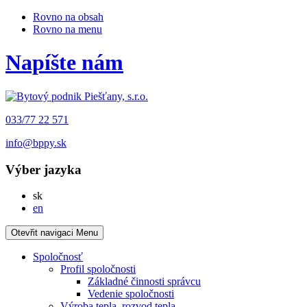
Rovno na obsah
Rovno na menu
Napíšte nám
033/77 22 571
info@bppy.sk
Výber jazyka
Slovensky
sk
English
en
Otevřit navigaci
Menu
Spoločnosť
Profil spoločnosti
Základné činnosti správcu
Vedenie spoločnosti
Výroba tepla, rozvod tepla