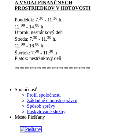
A VÝDAJ FINANČNÝCH
PROSTRIEDKOV V HOTOVOSTI
30
30
Pondelok: 7.
- 11.
h,
00
00
12.
- 14.
h
Utorok: nestránkový deň
30
30
Streda: 7.
- 11.
h,
00
00
12.
- 16.
h
30
30
Štvrtok: 7.
- 11.
h
Piatok: nestránkový deň
*******************************
Spoločnosť
Profil spoločnosti
Základné činnosti správcu
Spôsob správy
Poskytované služby
Mesto Piešťany