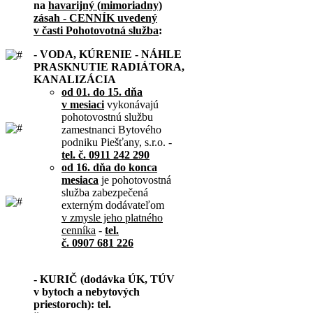
na
havarijný (mimoriadny)
zásah - CENNÍK uvedený
v časti Pohotovotná služba
:
- VODA, KÚRENIE - NÁHLE
PRASKNUTIE RADIÁTORA,
KANALIZÁCIA
od 01. do 15. dňa
v mesiaci
vykonávajú
pohotovostnú službu
zamestnanci Bytového
podniku Piešťany, s.r.o. -
tel. č. 0911 242 290
od 16. dňa do konca
mesiaca
je pohotovostná
služba zabezpečená
externým dodávateľom
v zmysle jeho platného
cenníka
-
tel.
č. 0907 681 226
- KURIČ (dodávka ÚK, TÚV
v bytoch a nebytových
priestoroch): tel.