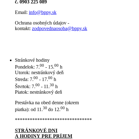
č. 0903 225 089
Email:
info@bppy.sk
Ochrana osobných údajov -
kontakt:
zodpovednaosoba@bppy.sk
Stránkové hodiny
00
00
Pondelok: 7.
- 15.
h
Utorok: nestránkový deň
00
00
Streda: 7.
- 17.
h
00
30
Štvrtok: 7.
- 11.
h
Piatok: nestránkový deň
Prestávka na obed denne (okrem
30
00
piatka): od 11.
do 12.
h
*******************************
STRÁNKOVÉ DNI
A HODINY PRE PRÍJEM