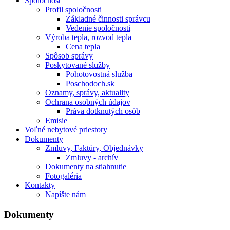
Spoločnosť
Profil spoločnosti
Základné činnosti správcu
Vedenie spoločnosti
Výroba tepla, rozvod tepla
Cena tepla
Spôsob správy
Poskytované služby
Pohotovostná služba
Poschodoch.sk
Oznamy, správy, aktuality
Ochrana osobných údajov
Práva dotknutých osôb
Emisie
Voľné nebytové priestory
Dokumenty
Zmluvy, Faktúry, Objednávky
Zmluvy - archív
Dokumenty na stiahnutie
Fotogaléria
Kontakty
Napíšte nám
Dokumenty