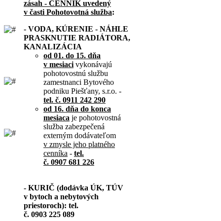
zásah - CENNÍK uvedený
v časti Pohotovotná služba
:
- VODA, KÚRENIE - NÁHLE
PRASKNUTIE RADIÁTORA,
KANALIZÁCIA
od 01. do 15. dňa
v mesiaci
vykonávajú
pohotovostnú službu
zamestnanci Bytového
podniku Piešťany, s.r.o. -
tel. č. 0911 242 290
od 16. dňa do konca
mesiaca
je pohotovostná
služba zabezpečená
externým dodávateľom
v zmysle jeho platného
cenníka
-
tel.
č. 0907 681 226
- KURIČ (dodávka ÚK, TÚV
v bytoch a nebytových
priestoroch): tel.
č. 0903 225 089