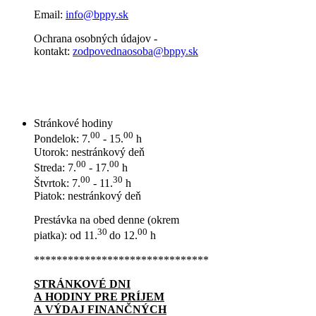
Email:
info@bppy.sk
Ochrana osobných údajov -
kontakt:
zodpovednaosoba@bppy.sk
Stránkové hodiny
00
00
Pondelok: 7.
- 15.
h
Utorok: nestránkový deň
00
00
Streda: 7.
- 17.
h
00
30
Štvrtok: 7.
- 11.
h
Piatok: nestránkový deň
Prestávka na obed denne (okrem
30
00
piatka): od 11.
do 12.
h
*******************************
STRÁNKOVÉ DNI
A HODINY PRE PRÍJEM
A VÝDAJ FINANČNÝCH