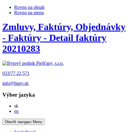
Rovno na obsah
Rovno na menu
Zmluvy, Faktúry, Objednávky
- Faktúry - Detail faktúry
20210283
033/77 22 571
info@bppy.sk
Výber jazyka
Slovensky
sk
English
en
Otevřit navigaci
Menu