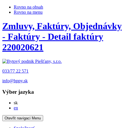
Rovno na obsah
Rovno na menu
Zmluvy, Faktúry, Objednávky
- Faktúry - Detail faktúry
220020621
033/77 22 571
info@bppy.sk
Výber jazyka
Slovensky
sk
English
en
Otevřit navigaci
Menu