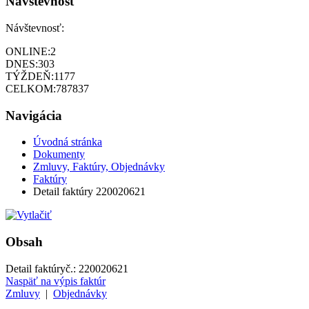
Návštevnosť
Návštevnosť:
ONLINE:
2
DNES:
303
TÝŽDEŇ:
1177
CELKOM:
787837
Navigácia
Úvodná stránka
Dokumenty
Zmluvy, Faktúry, Objednávky
Faktúry
Detail faktúry 220020621
Obsah
Detail faktúry
č.:
220020621
Naspäť na výpis faktúr
Zmluvy
|
Objednávky