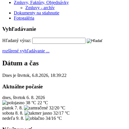
Zmluvy, Faktúry, Objednávky
Zmluvy - archív
Dokumenty na stiahnutie
Fotogaléria
Vyhľadávanie
Hľadaný výraz:
rozšírené vyhľadávanie ...
Dátum a čas
Dnes je
štvrtok
,
6.8.2026
,
18:39:22
Aktuálne počasie
dnes, štvrtok 6. 8. 2026
38 °C
22 °C
piatok
7. 8.
32/20 °C
sobota
8. 8.
32/17 °C
nedeľa
9. 8.
34/16 °C