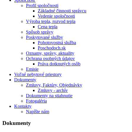
Spoločnosť
Profil spoločnosti
Základné činnosti správcu
Vedenie spoločnosti
Výroba tepla, rozvod tepla
Cena tepla
Spôsob správy
Poskytované služby
Pohotovostná služba
Poschodoch.sk
Oznamy, správy, aktuality
Ochrana osobných údajov
Práva dotknutých osôb
Emisie
Voľné nebytové priestory
Dokumenty
Zmluvy, Faktúry, Objednávky
Zmluvy - archív
Dokumenty na stiahnutie
Fotogaléria
Kontakty
Napíšte nám
Dokumenty