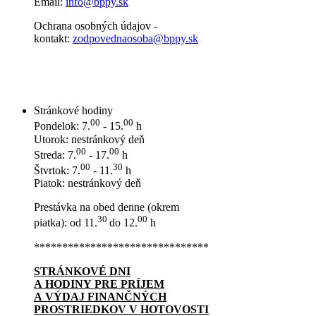
Email:
info@bppy.sk
Ochrana osobných údajov -
kontakt:
zodpovednaosoba@bppy.sk
Stránkové hodiny
00
00
Pondelok: 7.
- 15.
h
Utorok: nestránkový deň
00
00
Streda: 7.
- 17.
h
00
30
Štvrtok: 7.
- 11.
h
Piatok: nestránkový deň
Prestávka na obed denne (okrem
30
00
piatka): od 11.
do 12.
h
*******************************
STRÁNKOVÉ DNI
A HODINY PRE PRÍJEM
A VÝDAJ FINANČNÝCH
PROSTRIEDKOV V HOTOVOSTI