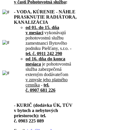
v časti Pohotovotná služba
:
- VODA, KÚRENIE - NÁHLE
PRASKNUTIE RADIÁTORA,
KANALIZÁCIA
od 01. do 15. dňa
v mesiaci
vykonávajú
pohotovostnú službu
zamestnanci Bytového
podniku Piešťany, s.r.o. -
tel. č. 0911 242 290
od 16. dňa do konca
mesiaca
je pohotovostná
služba zabezpečená
externým dodávateľom
v zmysle jeho platného
cenníka
-
tel.
č. 0907 681 226
- KURIČ (dodávka ÚK, TÚV
v bytoch a nebytových
priestoroch): tel.
č. 0903 225 089