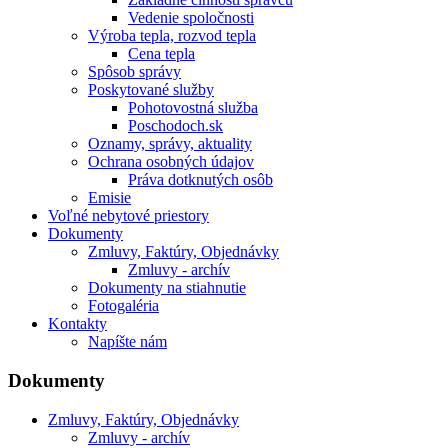
Vedenie spoločnosti
Výroba tepla, rozvod tepla
Cena tepla
Spôsob správy
Poskytované služby
Pohotovostná služba
Poschodoch.sk
Oznamy, správy, aktuality
Ochrana osobných údajov
Práva dotknutých osôb
Emisie
Voľné nebytové priestory
Dokumenty
Zmluvy, Faktúry, Objednávky
Zmluvy - archív
Dokumenty na stiahnutie
Fotogaléria
Kontakty
Napíšte nám
Dokumenty
Zmluvy, Faktúry, Objednávky
Zmluvy - archív