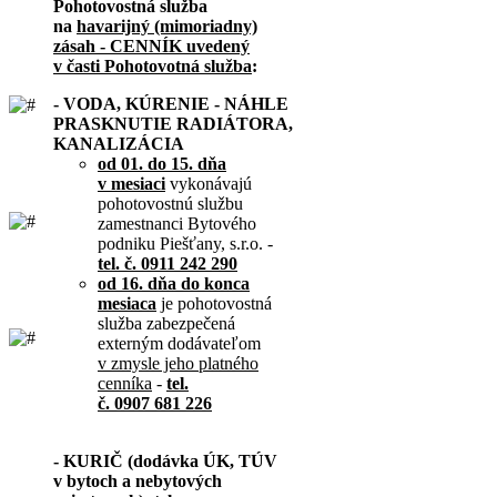
Pohotovostná služba
na
havarijný (mimoriadny)
zásah - CENNÍK uvedený
v časti Pohotovotná služba
:
- VODA, KÚRENIE - NÁHLE
PRASKNUTIE RADIÁTORA,
KANALIZÁCIA
od 01. do 15. dňa
v mesiaci
vykonávajú
pohotovostnú službu
zamestnanci Bytového
podniku Piešťany, s.r.o. -
tel. č. 0911 242 290
od 16. dňa do konca
mesiaca
je pohotovostná
služba zabezpečená
externým dodávateľom
v zmysle jeho platného
cenníka
-
tel.
č. 0907 681 226
- KURIČ (dodávka ÚK, TÚV
v bytoch a nebytových