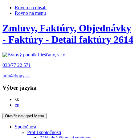
Rovno na obsah
Rovno na menu
Zmluvy, Faktúry, Objednávky
- Faktúry - Detail faktúry 2614
033/77 22 571
info@bppy.sk
Výber jazyka
Slovensky
sk
English
en
Otevřit navigaci
Menu
Spoločnosť
Profil spoločnosti
Základné činnosti správcu