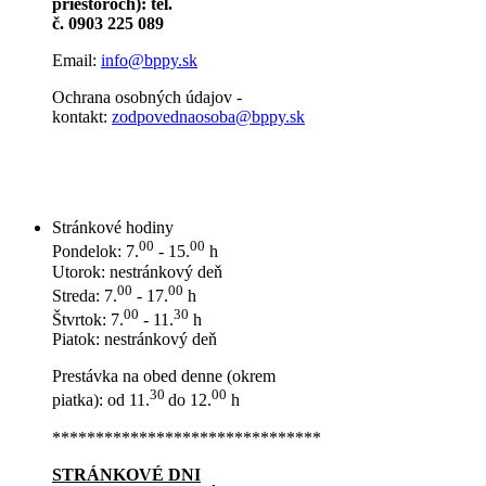
priestoroch): tel.
č. 0903 225 089
Email:
info@bppy.sk
Ochrana osobných údajov -
kontakt:
zodpovednaosoba@bppy.sk
Stránkové hodiny
00
00
Pondelok: 7.
- 15.
h
Utorok: nestránkový deň
00
00
Streda: 7.
- 17.
h
00
30
Štvrtok: 7.
- 11.
h
Piatok: nestránkový deň
Prestávka na obed denne (okrem
30
00
piatka): od 11.
do 12.
h
*******************************
STRÁNKOVÉ DNI