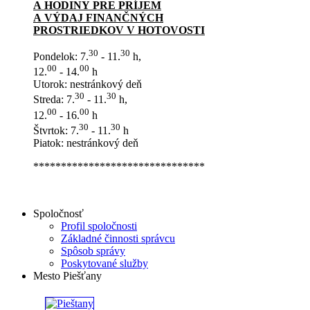
A HODINY PRE PRÍJEM
A VÝDAJ FINANČNÝCH
PROSTRIEDKOV V HOTOVOSTI
30
30
Pondelok: 7.
- 11.
h,
00
00
12.
- 14.
h
Utorok: nestránkový deň
30
30
Streda: 7.
- 11.
h,
00
00
12.
- 16.
h
30
30
Štvrtok: 7.
- 11.
h
Piatok: nestránkový deň
*******************************
Spoločnosť
Profil spoločnosti
Základné činnosti správcu
Spôsob správy
Poskytované služby
Mesto Piešťany