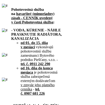
Pohotovostná služba
na
havarijný (mimoriadny)
zásah - CENNÍK uvedený
v časti Pohotovotná služba
:
- VODA, KÚRENIE - NÁHLE
PRASKNUTIE RADIÁTORA,
KANALIZÁCIA
od 01. do 15. dňa
v mesiaci
vykonávajú
pohotovostnú službu
zamestnanci Bytového
podniku Piešťany, s.r.o. -
tel. č. 0911 242 290
od 16. dňa do konca
mesiaca
je pohotovostná
služba zabezpečená
externým dodávateľom
v zmysle jeho platného
cenníka
-
tel.
č. 0907 681 226