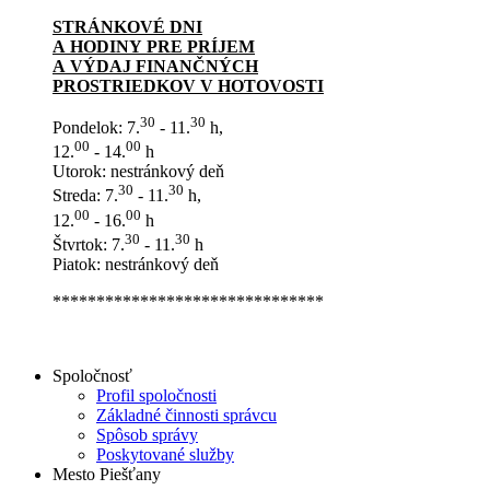
STRÁNKOVÉ DNI
A HODINY PRE PRÍJEM
A VÝDAJ FINANČNÝCH
PROSTRIEDKOV V HOTOVOSTI
30
30
Pondelok: 7.
- 11.
h,
00
00
12.
- 14.
h
Utorok: nestránkový deň
30
30
Streda: 7.
- 11.
h,
00
00
12.
- 16.
h
30
30
Štvrtok: 7.
- 11.
h
Piatok: nestránkový deň
*******************************
Spoločnosť
Profil spoločnosti
Základné činnosti správcu
Spôsob správy
Poskytované služby
Mesto Piešťany