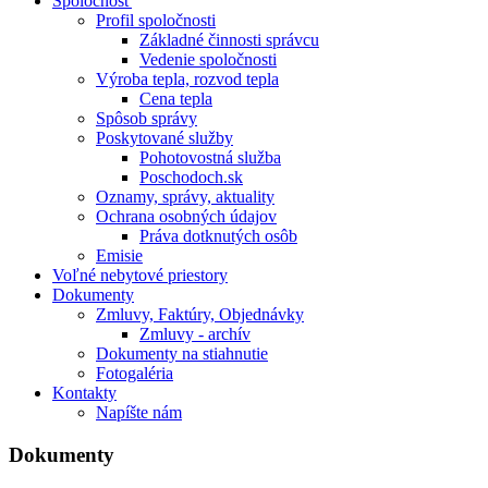
Spoločnosť
Profil spoločnosti
Základné činnosti správcu
Vedenie spoločnosti
Výroba tepla, rozvod tepla
Cena tepla
Spôsob správy
Poskytované služby
Pohotovostná služba
Poschodoch.sk
Oznamy, správy, aktuality
Ochrana osobných údajov
Práva dotknutých osôb
Emisie
Voľné nebytové priestory
Dokumenty
Zmluvy, Faktúry, Objednávky
Zmluvy - archív
Dokumenty na stiahnutie
Fotogaléria
Kontakty
Napíšte nám
Dokumenty