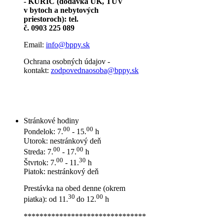
- KURIČ (dodávka ÚK, TÚV
v bytoch a nebytových
priestoroch): tel.
č. 0903 225 089
Email:
info@bppy.sk
Ochrana osobných údajov -
kontakt:
zodpovednaosoba@bppy.sk
Stránkové hodiny
00
00
Pondelok: 7.
- 15.
h
Utorok: nestránkový deň
00
00
Streda: 7.
- 17.
h
00
30
Štvrtok: 7.
- 11.
h
Piatok: nestránkový deň
Prestávka na obed denne (okrem
30
00
piatka): od 11.
do 12.
h
*******************************