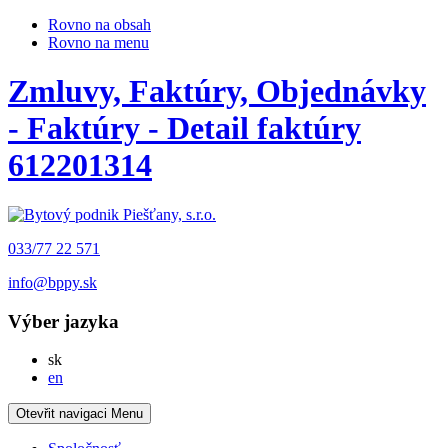
Rovno na obsah
Rovno na menu
Zmluvy, Faktúry, Objednávky
- Faktúry - Detail faktúry
612201314
033/77 22 571
info@bppy.sk
Výber jazyka
Slovensky
sk
English
en
Otevřit navigaci
Menu