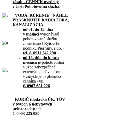
zásah - CENNÍK uvedený
v časti Pohotovotná služba
:
- VODA, KÚRENIE - NÁHLE
PRASKNUTIE RADIÁTORA,
KANALIZÁCIA
od 01. do 15. dňa
v mesiaci
vykonávajú
pohotovostnú službu
zamestnanci Bytového
podniku Piešťany, s.r.o. -
tel. č. 0911 242 290
od 16. dňa do konca
mesiaca
je pohotovostná
služba zabezpečená
externým dodávateľom
v zmysle jeho platného
cenníka
-
tel.
č. 0907 681 226
- KURIČ (dodávka ÚK, TÚV
v bytoch a nebytových
priestoroch): tel.
č. 0903 225 089