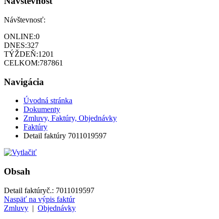
Návštevnosť
Návštevnosť:
ONLINE:
0
DNES:
327
TÝŽDEŇ:
1201
CELKOM:
787861
Navigácia
Úvodná stránka
Dokumenty
Zmluvy, Faktúry, Objednávky
Faktúry
Detail faktúry 7011019597
Obsah
Detail faktúry
č.:
7011019597
Naspäť na výpis faktúr
Zmluvy
|
Objednávky