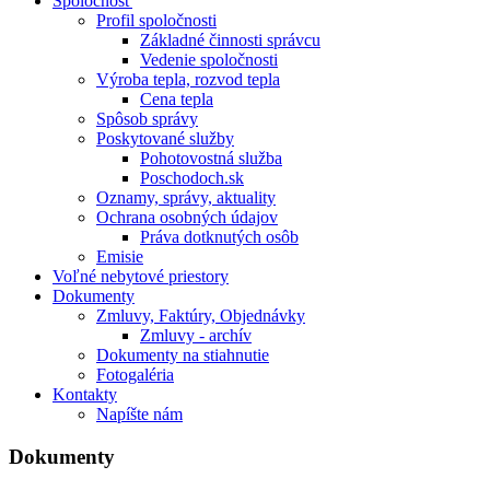
Spoločnosť
Profil spoločnosti
Základné činnosti správcu
Vedenie spoločnosti
Výroba tepla, rozvod tepla
Cena tepla
Spôsob správy
Poskytované služby
Pohotovostná služba
Poschodoch.sk
Oznamy, správy, aktuality
Ochrana osobných údajov
Práva dotknutých osôb
Emisie
Voľné nebytové priestory
Dokumenty
Zmluvy, Faktúry, Objednávky
Zmluvy - archív
Dokumenty na stiahnutie
Fotogaléria
Kontakty
Napíšte nám
Dokumenty