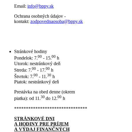
Email:
info@bppy.sk
Ochrana osobných údajov -
kontakt:
zodpovednaosoba@bppy.sk
Stránkové hodiny
00
00
Pondelok: 7.
- 15.
h
Utorok: nestránkový deň
00
00
Streda: 7.
- 17.
h
00
30
Štvrtok: 7.
- 11.
h
Piatok: nestránkový deň
Prestávka na obed denne (okrem
30
00
piatka): od 11.
do 12.
h
*******************************
STRÁNKOVÉ DNI
A HODINY PRE PRÍJEM
A VÝDAJ FINANČNÝCH