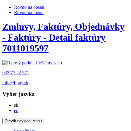
Rovno na obsah
Rovno na menu
Zmluvy, Faktúry, Objednávky
- Faktúry - Detail faktúry
7011019597
033/77 22 571
info@bppy.sk
Výber jazyka
Slovensky
sk
English
en
Otevřit navigaci
Menu