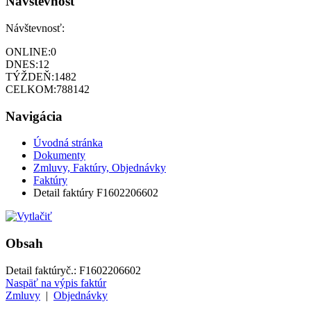
Návštevnosť
Návštevnosť:
ONLINE:
0
DNES:
12
TÝŽDEŇ:
1482
CELKOM:
788142
Navigácia
Úvodná stránka
Dokumenty
Zmluvy, Faktúry, Objednávky
Faktúry
Detail faktúry F1602206602
Obsah
Detail faktúry
č.:
F1602206602
Naspäť na výpis faktúr
Zmluvy
|
Objednávky