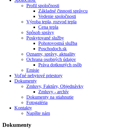
Spoločnosť
Profil spoločnosti
Základné činnosti správcu
Vedenie spoločnosti
Výroba tepla, rozvod tepla
Cena tepla
Spôsob správy
Poskytované služby
Pohotovostná služba
Poschodoch.sk
Oznamy, správy, aktuality
Ochrana osobných údajov
Práva dotknutých osôb
Emisie
Voľné nebytové priestory
Dokumenty
Zmluvy, Faktúry, Objednávky
Zmluvy - archív
Dokumenty na stiahnutie
Fotogaléria
Kontakty
Napíšte nám
Dokumenty