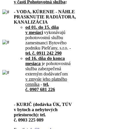
v časti Pohotovotná služba
:
- VODA, KÚRENIE - NÁHLE
PRASKNUTIE RADIÁTORA,
KANALIZÁCIA
od 01. do 15. dňa
v mesiaci
vykonávajú
pohotovostnú službu
zamestnanci Bytového
podniku Piešťany, s.r.o. -
tel. č. 0911 242 290
od 16. dňa do konca
mesiaca
je pohotovostná
služba zabezpečená
externým dodávateľom
v zmysle jeho platného
cenníka
-
tel.
č. 0907 681 226
- KURIČ (dodávka ÚK, TÚV
v bytoch a nebytových
priestoroch): tel.
č. 0903 225 089