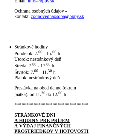
Email:
info@bppy.sk
Ochrana osobných údajov -
kontakt:
zodpovednaosoba@bppy.sk
Stránkové hodiny
00
00
Pondelok: 7.
- 15.
h
Utorok: nestránkový deň
00
00
Streda: 7.
- 17.
h
00
30
Štvrtok: 7.
- 11.
h
Piatok: nestránkový deň
Prestávka na obed denne (okrem
30
00
piatka): od 11.
do 12.
h
*******************************
STRÁNKOVÉ DNI
A HODINY PRE PRÍJEM
A VÝDAJ FINANČNÝCH
PROSTRIEDKOV V HOTOVOSTI