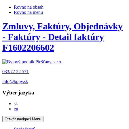
Rovno na obsah
Rovno na menu
Zmluvy, Faktúry, Objednávky
- Faktúry - Detail faktúry
F1602206602
033/77 22 571
info@bppy.sk
Výber jazyka
Slovensky
sk
English
en
Otevřit navigaci
Menu