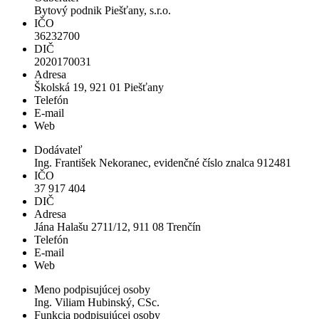
Bytový podnik Piešťany, s.r.o.
IČO
36232700
DIČ
2020170031
Adresa
Školská 19, 921 01 Piešťany
Telefón
E-mail
Web
Dodávateľ
Ing. František Nekoranec, evidenčné číslo znalca 912481
IČO
37 917 404
DIČ
Adresa
Jána Halašu 2711/12, 911 08 Trenčín
Telefón
E-mail
Web
Meno podpisujúcej osoby
Ing. Viliam Hubinský, CSc.
Funkcia podpisujúcej osoby