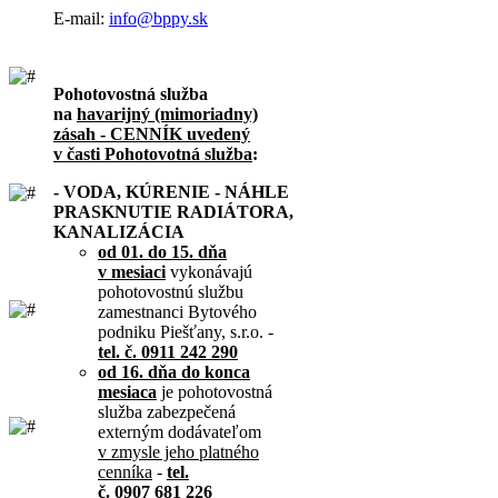
E-mail:
info@bppy.sk
Pohotovostná služba
na
havarijný (mimoriadny)
zásah - CENNÍK uvedený
v časti Pohotovotná služba
:
- VODA, KÚRENIE - NÁHLE
PRASKNUTIE RADIÁTORA,
KANALIZÁCIA
od 01. do 15. dňa
v mesiaci
vykonávajú
pohotovostnú službu
zamestnanci Bytového
podniku Piešťany, s.r.o. -
tel. č. 0911 242 290
od 16. dňa do konca
mesiaca
je pohotovostná
služba zabezpečená
externým dodávateľom
v zmysle jeho platného
cenníka
-
tel.
č. 0907 681 226