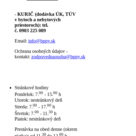
- KURIČ (dodávka ÚK, TÚV
v bytoch a nebytových
priestoroch): tel.
č. 0903 225 089
Email:
info@bppy.sk
Ochrana osobných údajov -
kontakt:
zodpovednaosoba@bppy.sk
Stránkové hodiny
00
00
Pondelok: 7.
- 15.
h
Utorok: nestránkový deň
00
00
Streda: 7.
- 17.
h
00
30
Štvrtok: 7.
- 11.
h
Piatok: nestránkový deň
Prestávka na obed denne (okrem
30
00