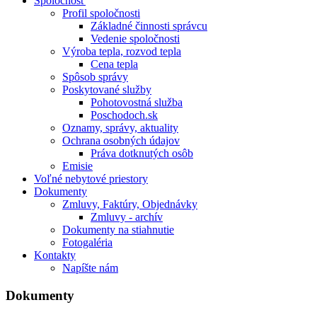
Spoločnosť
Profil spoločnosti
Základné činnosti správcu
Vedenie spoločnosti
Výroba tepla, rozvod tepla
Cena tepla
Spôsob správy
Poskytované služby
Pohotovostná služba
Poschodoch.sk
Oznamy, správy, aktuality
Ochrana osobných údajov
Práva dotknutých osôb
Emisie
Voľné nebytové priestory
Dokumenty
Zmluvy, Faktúry, Objednávky
Zmluvy - archív
Dokumenty na stiahnutie
Fotogaléria
Kontakty
Napíšte nám
Dokumenty