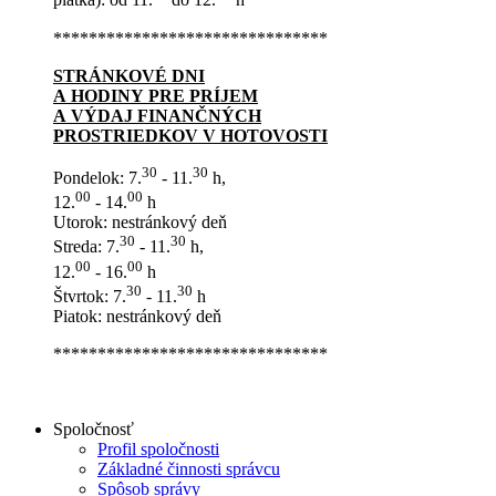
piatka): od 11.
do 12.
h
*******************************
STRÁNKOVÉ DNI
A HODINY PRE PRÍJEM
A VÝDAJ FINANČNÝCH
PROSTRIEDKOV V HOTOVOSTI
30
30
Pondelok: 7.
- 11.
h,
00
00
12.
- 14.
h
Utorok: nestránkový deň
30
30
Streda: 7.
- 11.
h,
00
00
12.
- 16.
h
30
30
Štvrtok: 7.
- 11.
h
Piatok: nestránkový deň
*******************************
Spoločnosť
Profil spoločnosti
Základné činnosti správcu
Spôsob správy