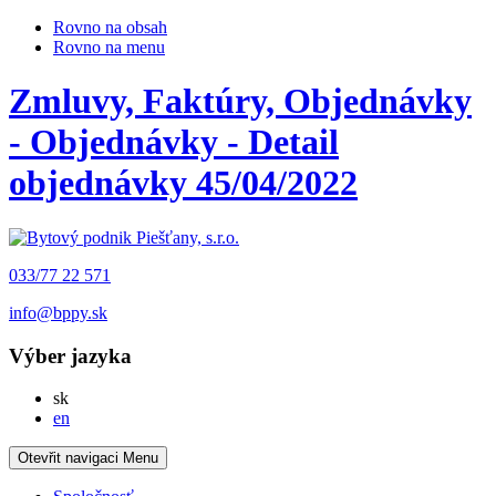
Rovno na obsah
Rovno na menu
Zmluvy, Faktúry, Objednávky
- Objednávky - Detail
objednávky 45/04/2022
033/77 22 571
info@bppy.sk
Výber jazyka
Slovensky
sk
English
en
Otevřit navigaci
Menu