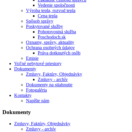
Vedenie spoločnosti
Výroba tepla, rozvod tepla
Cena tepla
Spôsob správy
Poskytované služby
Pohotovostná služba
Poschodoch.sk
Oznamy, správy, aktuality
Ochrana osobných údajov
Práva dotknutých osôb
Emisie
Voľné nebytové priestory
Dokumenty
Zmluvy, Faktúry, Objednávky
Zmluvy - archív
Dokumenty na stiahnutie
Fotogaléria
Kontakty
Napíšte nám
Dokumenty
Zmluvy, Faktúry, Objednávky
Zmluvy - archív