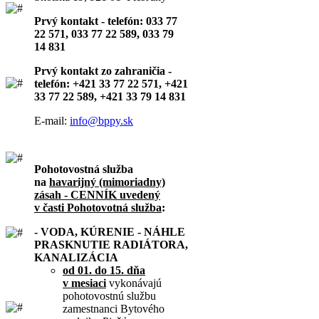
Prvý kontakt - telefón: 033 77
22 571, 033 77 22 589, 033 79
14 831
Prvý kontakt zo zahraničia -
telefón: +421 33 77 22 571, +421
33 77 22 589, +421 33 79 14 831
E-mail:
info@bppy.sk
Pohotovostná služba
na
havarijný (mimoriadny)
zásah - CENNÍK uvedený
v časti Pohotovotná služba
:
- VODA, KÚRENIE - NÁHLE
PRASKNUTIE RADIÁTORA,
KANALIZÁCIA
od 01. do 15. dňa
v mesiaci
vykonávajú
pohotovostnú službu
zamestnanci Bytového