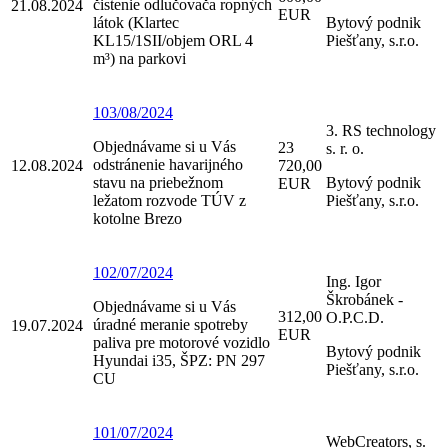
čistenie odlučovača ropných
21.08.2024
EUR
látok (Klartec
Bytový podnik
KL15/1SII/objem ORL 4
Piešťany, s.r.o.
m³) na parkovi
103/08/2024
3. RS technology
Objednávame si u Vás
23
s. r. o.
odstránenie havarijného
12.08.2024
720,00
stavu na priebežnom
Bytový podnik
EUR
ležatom rozvode TÚV z
Piešťany, s.r.o.
kotolne Brezo
102/07/2024
Ing. Igor
Škrobánek -
Objednávame si u Vás
312,00
O.P.C.D.
úradné meranie spotreby
19.07.2024
EUR
paliva pre motorové vozidlo
Bytový podnik
Hyundai i35, ŠPZ: PN 297
Piešťany, s.r.o.
CU
101/07/2024
WebCreators, s.