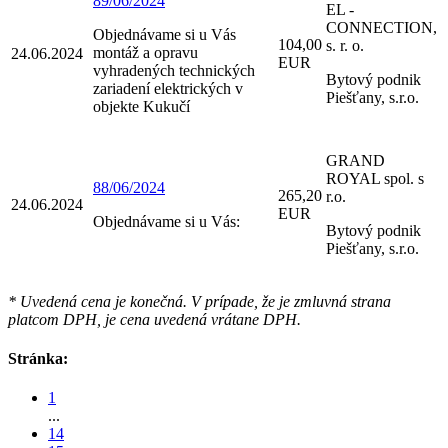
89/06/2024
EL -
CONNECTION,
Objednávame si u Vás
104,00
s. r. o.
montáž a opravu
24.06.2024
EUR
vyhradených technických
Bytový podnik
zariadení elektrických v
Piešťany, s.r.o.
objekte Kukučí
GRAND
ROYAL spol. s
88/06/2024
265,20
r.o.
24.06.2024
EUR
Objednávame si u Vás:
Bytový podnik
Piešťany, s.r.o.
* Uvedená cena je konečná. V prípade, že je zmluvná strana
platcom DPH, je cena uvedená vrátane DPH.
Stránka:
1
...
14