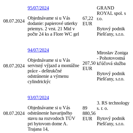
95/07/2024
GRAND
ROYAL spol. s
Objednávame si u Vás
67,22
r.o.
08.07.2024
dodanie: papierové utierky
EUR
priemys. 2 vrst. 21 Mid v
Bytový podnik
počte 24 ks a Flore WC gel
Piešťany, s.r.o.
94/07/2024
Miroslav Zoniga
- Pohotovostná
Objednávame si u Vás
207,50
kľúčová služba
servisný výjazd a montážne
08.07.2024
EUR
práce - deštrukčné
Bytový podnik
odstránenie a výmenu
Piešťany, s.r.o.
cylindrickýc
93/07/2024
3. RS technology
Objednávame si u Vás
89
s. r. o.
odstránenie havarijného
08.07.2024
880,56
stavu na rozvodoch TÚV
Bytový podnik
EUR
pri bytovom dome A.
Piešťany, s.r.o.
Trajana 14,