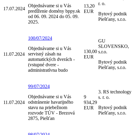
r. o.
Objednávame si u Vás
13,20
17.07.2024
predĺženie domény bppy.sk
EUR
Bytový podnik
od 06. 09. 2024 do 05. 09.
Piešťany, s.r.o.
2025.
100/07/2024
GU
SLOVENSKO,
Objednávame si u Vás
130,00
s.r.o.
servisný zásah na
11.07.2024
EUR
automatických dverách -
Bytový podnik
(vstupné dvere -
Piešťany, s.r.o.
administratívna budo
99/07/2024
3. RS technology
Objednávame si u Vás
9
s. r. o.
odstránenie havarijného
11.07.2024
934,29
stavu na priebežnom
Bytový podnik
EUR
rozvode TÚV - Brezová
Piešťany, s.r.o.
2875, Piešťan
98/07/2024