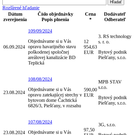
Rozšírené hľadanie
Dátum
Číslo objednávky
Cena
Dodávateľ
zverejnenia
Popis plnenia
*
Odberateľ
109/09/2024
3. RS technology
Objednávame si u Vás
12
s. r. o.
opravu havarijného stavu
06.09.2024
954,63
poškodenej spoločnej
Bytový podnik
EUR
areálovej kanalizácie BD
Piešťany, s.r.o.
Teplická
108/08/2024
MPB STAV
s.r.o.
Objednávame si u Vás
590,00
23.08.2024
opravu zatekajúcej strechy v
EUR
Bytový podnik
bytovom dome Čachtická
Piešťany, s.r.o.
6826/3, Piešťany, v rozsahu
107/08/2024
3G, s.r.o.
97,50
Objednávame si u Vás
23.08.2024
Bytový podnik