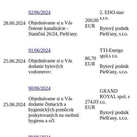
92/06/2024
2. EDO-stav
s.r.o.
200,00
Objednávame si u Vás
28.06.2024
EUR
čistenie kanalizácie -
Bytový podnik
Staničná 26/24, Piešťany.
Piešťany, s.r.o.
91/06/2024
TTI-Energo
spol.s r.o.
86,70
Objednávame si u Vás
25.06.2024
EUR
dodanie bytových
Bytový podnik
vodomerov:
Piešťany, s.r.o.
90/06/2024
GRAND
ROYAL spol. s
Objednávame si u Vás
274,03
r.o.
dodanie čistiacich a
25.06.2024
EUR
hygienických pomôcok
Bytový podnik
poskytovaných na osobnú
Piešťany, s.r.o.
hygienu a oči