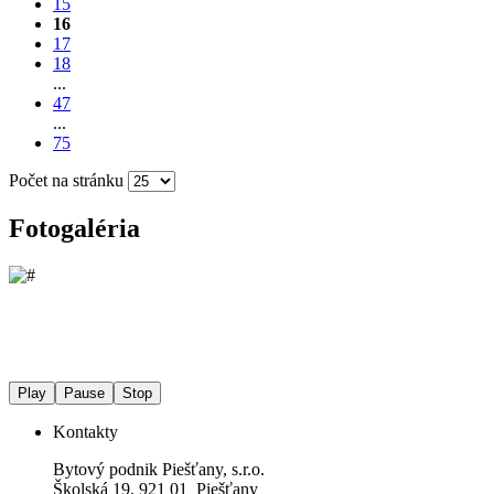
15
16
17
18
...
47
...
75
Počet na stránku
Fotogaléria
Play
Pause
Stop
Kontakty
Bytový podnik Piešťany, s.r.o.
Školská 19, 921 01 Piešťany