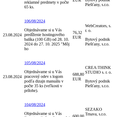
EUR
reklamné predmety v počte
Piešťany, s.r.o.
65 ks.
106/08/2024
WebCreators, s.
Objednávame si u Vás
r. o.
76,32
predĺženie hostingového
23.08.2024
EUR
balíka (100 GB) od 28. 10.
Bytový podnik
2024 do 27. 10. 2025 "Môj
Piešťany, s.r.o.
ho
105/08/2024
CREA:THINK
Objednávame si u Vás
STUDIO s. r. o.
688,80
pracovný odev s logom
23.08.2024
EUR
podľa dizajn manuálu v
Bytový podnik
počte 35 ks (veľkosti v
Piešťany, s.r.o.
prílohe).
104/08/2024
SEZAKO
Objednávame si u Vás
Trnava, s.r.o.
600,00