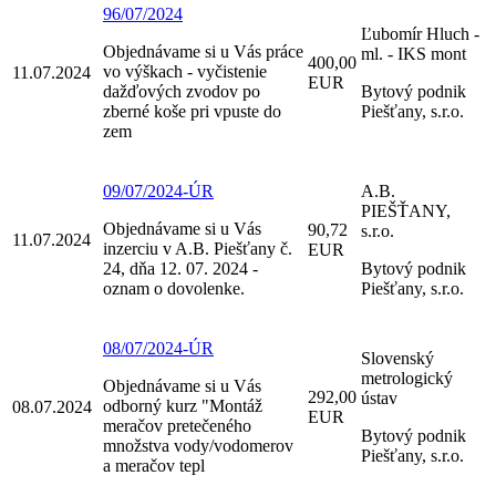
96/07/2024
Ľubomír Hluch -
Objednávame si u Vás práce
ml. - IKS mont
400,00
vo výškach - vyčistenie
11.07.2024
EUR
dažďových zvodov po
Bytový podnik
zberné koše pri vpuste do
Piešťany, s.r.o.
zem
09/07/2024-ÚR
A.B.
PIEŠŤANY,
Objednávame si u Vás
90,72
s.r.o.
11.07.2024
inzerciu v A.B. Piešťany č.
EUR
24, dňa 12. 07. 2024 -
Bytový podnik
oznam o dovolenke.
Piešťany, s.r.o.
08/07/2024-ÚR
Slovenský
metrologický
Objednávame si u Vás
292,00
ústav
odborný kurz "Montáž
08.07.2024
EUR
meračov pretečeného
Bytový podnik
množstva vody/vodomerov
Piešťany, s.r.o.
a meračov tepl