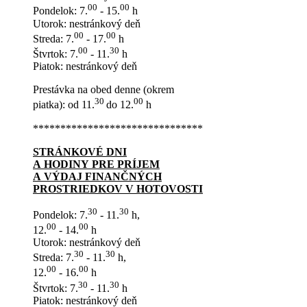
00
00
Pondelok: 7.
- 15.
h
Utorok: nestránkový deň
00
00
Streda: 7.
- 17.
h
00
30
Štvrtok: 7.
- 11.
h
Piatok: nestránkový deň
Prestávka na obed denne (okrem
30
00
piatka): od 11.
do 12.
h
*******************************
STRÁNKOVÉ DNI
A HODINY PRE PRÍJEM
A VÝDAJ FINANČNÝCH
PROSTRIEDKOV V HOTOVOSTI
30
30
Pondelok: 7.
- 11.
h,
00
00
12.
- 14.
h
Utorok: nestránkový deň
30
30
Streda: 7.
- 11.
h,
00
00
12.
- 16.
h
30
30
Štvrtok: 7.
- 11.
h
Piatok: nestránkový deň