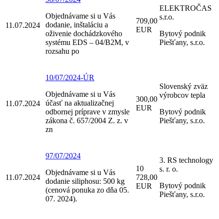
ELEKTROČAS
Objednávame si u Vás
s.r.o.
709,00
dodanie, inštaláciu a
11.07.2024
EUR
oživenie dochádzkového
Bytový podnik
systému EDS – 04/B2M, v
Piešťany, s.r.o.
rozsahu po
10/07/2024-ÚR
Slovenský zväz
Objednávame si u Vás
výrobcov tepla
300,00
účasť na aktualizačnej
11.07.2024
EUR
odbornej príprave v zmysle
Bytový podnik
zákona č. 657/2004 Z. z. v
Piešťany, s.r.o.
zn
97/07/2024
3. RS technology
10
s. r. o.
Objednávame si u Vás
11.07.2024
728,00
dodanie siliphosu: 500 kg
Bytový podnik
EUR
(cenová ponuka zo dňa 05.
Piešťany, s.r.o.
07. 2024).