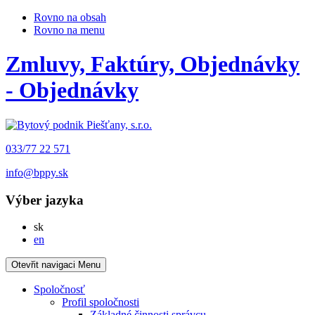
Rovno na obsah
Rovno na menu
Zmluvy, Faktúry, Objednávky
- Objednávky
033/77 22 571
info@bppy.sk
Výber jazyka
Slovensky
sk
English
en
Otevřit navigaci
Menu
Spoločnosť
Profil spoločnosti
Základné činnosti správcu