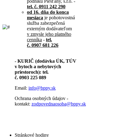
podniku Piešťany, s.r.o. -
tel. č. 0911 242 290
od 16. dňa do konca
mesiaca
je pohotovostná
služba zabezpečená
externým dodávateľom
v zmysle jeho platného
cenníka
-
tel.
č. 0907 681 226
- KURIČ (dodávka ÚK, TÚV
v bytoch a nebytových
priestoroch): tel.
č. 0903 225 089
Email:
info@bppy.sk
Ochrana osobných údajov -
kontakt:
zodpovednaosoba@bppy.sk
Stránkové hodiny