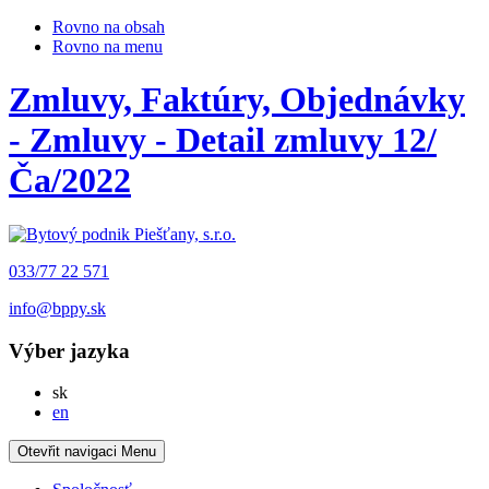
Rovno na obsah
Rovno na menu
Zmluvy, Faktúry, Objednávky
- Zmluvy - Detail zmluvy 12/
Ča/2022
033/77 22 571
info@bppy.sk
Výber jazyka
Slovensky
sk
English
en
Otevřit navigaci
Menu