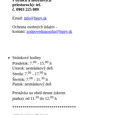
v bytoch a nebytových
priestoroch): tel.
č. 0903 225 089
Email:
info@bppy.sk
Ochrana osobných údajov -
kontakt:
zodpovednaosoba@bppy.sk
Stránkové hodiny
00
00
Pondelok: 7.
- 15.
h
Utorok: nestránkový deň
00
00
Streda: 7.
- 17.
h
00
30
Štvrtok: 7.
- 11.
h
Piatok: nestránkový deň
Prestávka na obed denne (okrem
30
00
piatka): od 11.
do 12.
h
*******************************