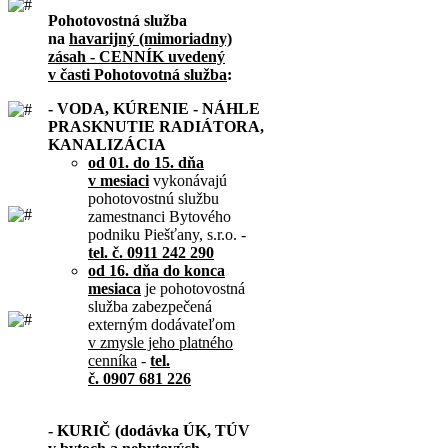
Pohotovostná služba
na
havarijný (mimoriadny)
zásah - CENNÍK uvedený
v časti Pohotovotná služba
:
- VODA, KÚRENIE - NÁHLE
PRASKNUTIE RADIÁTORA,
KANALIZÁCIA
od 01. do 15. dňa
v mesiaci
vykonávajú
pohotovostnú službu
zamestnanci Bytového
podniku Piešťany, s.r.o. -
tel. č. 0911 242 290
od 16. dňa do konca
mesiaca
je pohotovostná
služba zabezpečená
externým dodávateľom
v zmysle jeho platného
cenníka
-
tel.
č. 0907 681 226
- KURIČ (dodávka ÚK, TÚV