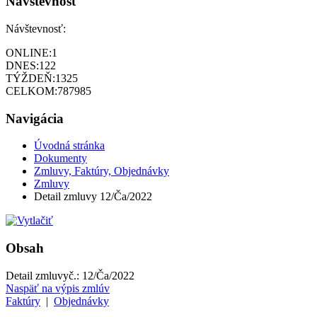
Návštevnosť
Návštevnosť:
ONLINE:
1
DNES:
122
TÝŽDEŇ:
1325
CELKOM:
787985
Navigácia
Úvodná stránka
Dokumenty
Zmluvy, Faktúry, Objednávky
Zmluvy
Detail zmluvy 12/Ča/2022
Obsah
Detail zmluvy
č.:
12/Ča/2022
Naspäť na výpis zmlúv
Faktúry
|
Objednávky