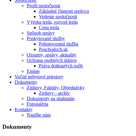
Spoločnosť
Profil spoločnosti
Základné činnosti správcu
Vedenie spoločnosti
Výroba tepla, rozvod tepla
Cena tepla
Spôsob správy
Poskytované služby
Pohotovostná služba
Poschodoch.sk
Oznamy, správy, aktuality
Ochrana osobných údajov
Práva dotknutých osôb
Emisie
Voľné nebytové priestory
Dokumenty
Zmluvy, Faktúry, Objednávky
Zmluvy - archív
Dokumenty na stiahnutie
Fotogaléria
Kontakty
Napíšte nám
Dokumenty