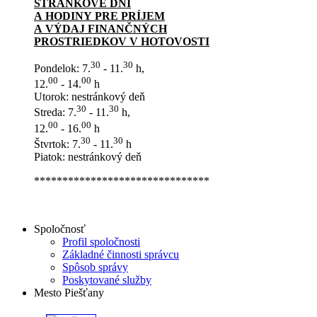
STRÁNKOVÉ DNI
A HODINY PRE PRÍJEM
A VÝDAJ FINANČNÝCH
PROSTRIEDKOV V HOTOVOSTI
30
30
Pondelok: 7.
- 11.
h,
00
00
12.
- 14.
h
Utorok: nestránkový deň
30
30
Streda: 7.
- 11.
h,
00
00
12.
- 16.
h
30
30
Štvrtok: 7.
- 11.
h
Piatok: nestránkový deň
*******************************
Spoločnosť
Profil spoločnosti
Základné činnosti správcu
Spôsob správy
Poskytované služby
Mesto Piešťany