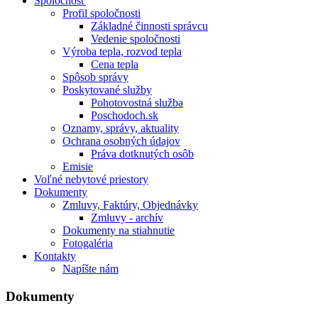
Spoločnosť
Profil spoločnosti
Základné činnosti správcu
Vedenie spoločnosti
Výroba tepla, rozvod tepla
Cena tepla
Spôsob správy
Poskytované služby
Pohotovostná služba
Poschodoch.sk
Oznamy, správy, aktuality
Ochrana osobných údajov
Práva dotknutých osôb
Emisie
Voľné nebytové priestory
Dokumenty
Zmluvy, Faktúry, Objednávky
Zmluvy - archív
Dokumenty na stiahnutie
Fotogaléria
Kontakty
Napíšte nám
Dokumenty