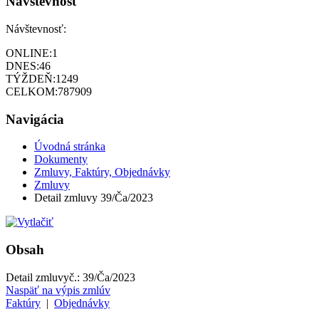
Návštevnosť
Návštevnosť:
ONLINE:
1
DNES:
46
TÝŽDEŇ:
1249
CELKOM:
787909
Navigácia
Úvodná stránka
Dokumenty
Zmluvy, Faktúry, Objednávky
Zmluvy
Detail zmluvy 39/Ča/2023
Obsah
Detail zmluvy
č.:
39/Ča/2023
Naspäť na výpis zmlúv
Faktúry
|
Objednávky