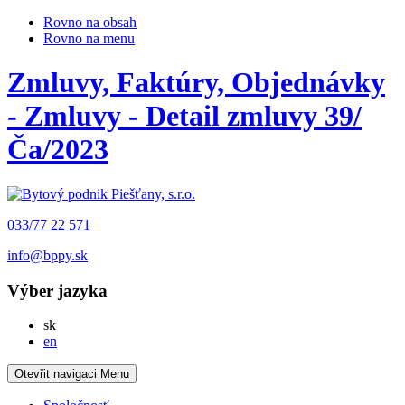
Rovno na obsah
Rovno na menu
Zmluvy, Faktúry, Objednávky
- Zmluvy - Detail zmluvy 39/
Ča/2023
033/77 22 571
info@bppy.sk
Výber jazyka
Slovensky
sk
English
en
Otevřit navigaci
Menu