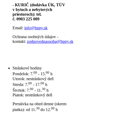
- KURIČ (dodávka ÚK, TÚV
v bytoch a nebytových
priestoroch): tel.
č. 0903 225 089
Email:
info@bppy.sk
Ochrana osobných údajov -
kontakt:
zodpovednaosoba@bppy.sk
Stránkové hodiny
00
00
Pondelok: 7.
- 15.
h
Utorok: nestránkový deň
00
00
Streda: 7.
- 17.
h
00
30
Štvrtok: 7.
- 11.
h
Piatok: nestránkový deň
Prestávka na obed denne (okrem
30
00
piatka): od 11.
do 12.
h