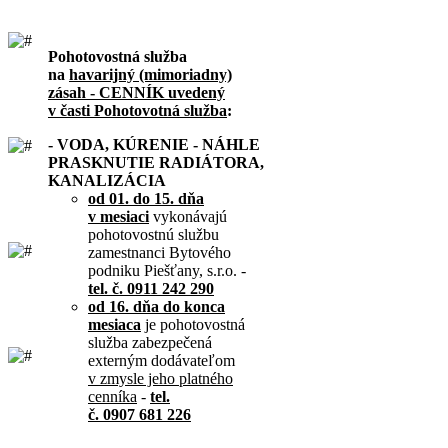
Pohotovostná služba
na
havarijný (mimoriadny)
zásah - CENNÍK uvedený
v časti Pohotovotná služba
:
- VODA, KÚRENIE - NÁHLE
PRASKNUTIE RADIÁTORA,
KANALIZÁCIA
od 01. do 15. dňa
v mesiaci
vykonávajú
pohotovostnú službu
zamestnanci Bytového
podniku Piešťany, s.r.o. -
tel. č. 0911 242 290
od 16. dňa do konca
mesiaca
je pohotovostná
služba zabezpečená
externým dodávateľom
v zmysle jeho platného
cenníka
-
tel.
č. 0907 681 226