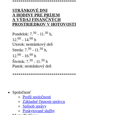
*******************************
STRÁNKOVÉ DNI
A HODINY PRE PRÍJEM
A VÝDAJ FINANČNÝCH
PROSTRIEDKOV V HOTOVOSTI
30
30
Pondelok: 7.
- 11.
h,
00
00
12.
- 14.
h
Utorok: nestránkový deň
30
30
Streda: 7.
- 11.
h,
00
00
12.
- 16.
h
30
30
Štvrtok: 7.
- 11.
h
Piatok: nestránkový deň
*******************************
Spoločnosť
Profil spoločnosti
Základné činnosti správcu
Spôsob správy
Poskytované služby