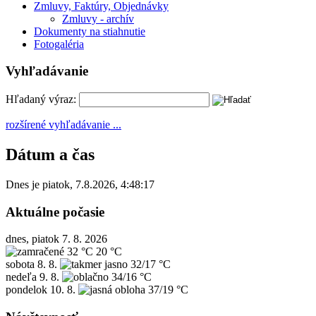
Zmluvy, Faktúry, Objednávky
Zmluvy - archív
Dokumenty na stiahnutie
Fotogaléria
Vyhľadávanie
Hľadaný výraz:
rozšírené vyhľadávanie ...
Dátum a čas
Dnes je
piatok
,
7.8.2026
,
4:48:17
Aktuálne počasie
dnes, piatok 7. 8. 2026
32 °C
20 °C
sobota
8. 8.
32/17 °C
nedeľa
9. 8.
34/16 °C
pondelok
10. 8.
37/19 °C