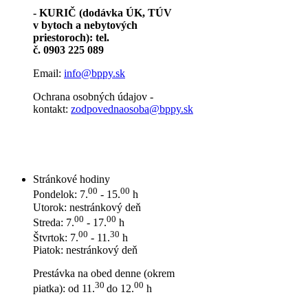
- KURIČ (dodávka ÚK, TÚV
v bytoch a nebytových
priestoroch): tel.
č. 0903 225 089
Email:
info@bppy.sk
Ochrana osobných údajov -
kontakt:
zodpovednaosoba@bppy.sk
Stránkové hodiny
00
00
Pondelok: 7.
- 15.
h
Utorok: nestránkový deň
00
00
Streda: 7.
- 17.
h
00
30
Štvrtok: 7.
- 11.
h
Piatok: nestránkový deň
Prestávka na obed denne (okrem
30
00
piatka): od 11.
do 12.
h