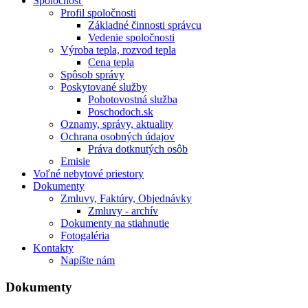
Spoločnosť
Profil spoločnosti
Základné činnosti správcu
Vedenie spoločnosti
Výroba tepla, rozvod tepla
Cena tepla
Spôsob správy
Poskytované služby
Pohotovostná služba
Poschodoch.sk
Oznamy, správy, aktuality
Ochrana osobných údajov
Práva dotknutých osôb
Emisie
Voľné nebytové priestory
Dokumenty
Zmluvy, Faktúry, Objednávky
Zmluvy - archív
Dokumenty na stiahnutie
Fotogaléria
Kontakty
Napíšte nám
Dokumenty