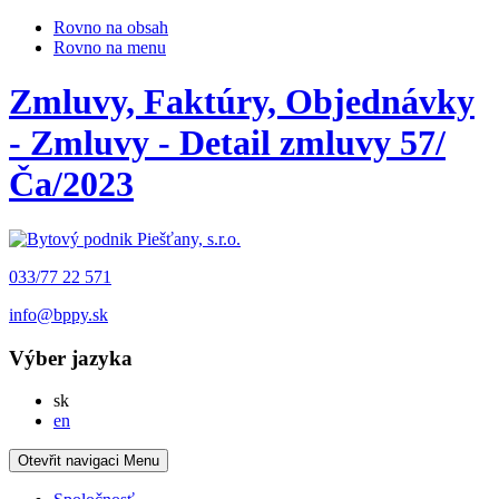
Rovno na obsah
Rovno na menu
Zmluvy, Faktúry, Objednávky
- Zmluvy - Detail zmluvy 57/
Ča/2023
033/77 22 571
info@bppy.sk
Výber jazyka
Slovensky
sk
English
en
Otevřit navigaci
Menu