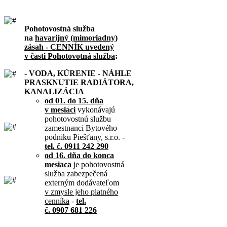
Pohotovostná služba
na
havarijný (mimoriadny)
zásah - CENNÍK uvedený
v časti Pohotovotná služba
:
- VODA, KÚRENIE - NÁHLE
PRASKNUTIE RADIÁTORA,
KANALIZÁCIA
od 01. do 15. dňa
v mesiaci
vykonávajú
pohotovostnú službu
zamestnanci Bytového
podniku Piešťany, s.r.o. -
tel. č. 0911 242 290
od 16. dňa do konca
mesiaca
je pohotovostná
služba zabezpečená
externým dodávateľom
v zmysle jeho platného
cenníka
-
tel.
č. 0907 681 226