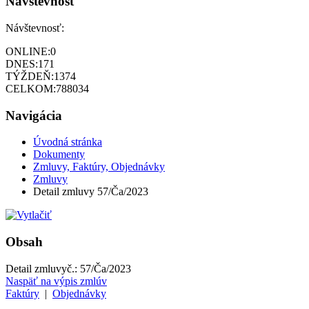
Návštevnosť
Návštevnosť:
ONLINE:
0
DNES:
171
TÝŽDEŇ:
1374
CELKOM:
788034
Navigácia
Úvodná stránka
Dokumenty
Zmluvy, Faktúry, Objednávky
Zmluvy
Detail zmluvy 57/Ča/2023
Obsah
Detail zmluvy
č.:
57/Ča/2023
Naspäť na výpis zmlúv
Faktúry
|
Objednávky