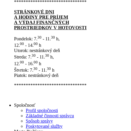
*******************************
STRÁNKOVÉ DNI
A HODINY PRE PRÍJEM
A VÝDAJ FINANČNÝCH
PROSTRIEDKOV V HOTOVOSTI
30
30
Pondelok: 7.
- 11.
h,
00
00
12.
- 14.
h
Utorok: nestránkový deň
30
30
Streda: 7.
- 11.
h,
00
00
12.
- 16.
h
30
30
Štvrtok: 7.
- 11.
h
Piatok: nestránkový deň
*******************************
Spoločnosť
Profil spoločnosti
Základné činnosti správcu
Spôsob správy
Poskytované služby