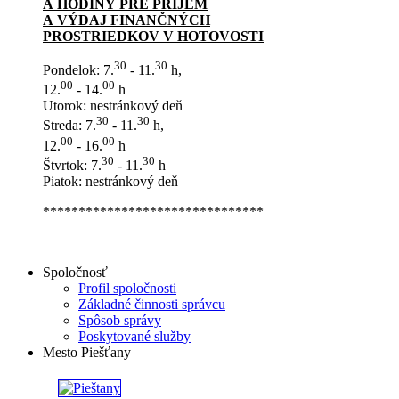
A HODINY PRE PRÍJEM
A VÝDAJ FINANČNÝCH
PROSTRIEDKOV V HOTOVOSTI
30
30
Pondelok: 7.
- 11.
h,
00
00
12.
- 14.
h
Utorok: nestránkový deň
30
30
Streda: 7.
- 11.
h,
00
00
12.
- 16.
h
30
30
Štvrtok: 7.
- 11.
h
Piatok: nestránkový deň
*******************************
Spoločnosť
Profil spoločnosti
Základné činnosti správcu
Spôsob správy
Poskytované služby
Mesto Piešťany