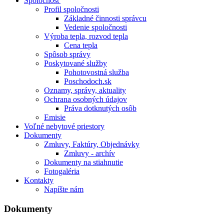
Spoločnosť
Profil spoločnosti
Základné činnosti správcu
Vedenie spoločnosti
Výroba tepla, rozvod tepla
Cena tepla
Spôsob správy
Poskytované služby
Pohotovostná služba
Poschodoch.sk
Oznamy, správy, aktuality
Ochrana osobných údajov
Práva dotknutých osôb
Emisie
Voľné nebytové priestory
Dokumenty
Zmluvy, Faktúry, Objednávky
Zmluvy - archív
Dokumenty na stiahnutie
Fotogaléria
Kontakty
Napíšte nám
Dokumenty