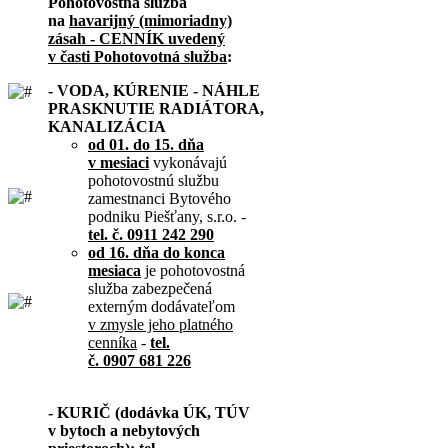
Pohotovostná služba
na
havarijný (mimoriadny)
zásah - CENNÍK uvedený
v časti Pohotovotná služba
:
- VODA, KÚRENIE - NÁHLE
PRASKNUTIE RADIÁTORA,
KANALIZÁCIA
od 01. do 15. dňa
v mesiaci
vykonávajú
pohotovostnú službu
zamestnanci Bytového
podniku Piešťany, s.r.o. -
tel. č. 0911 242 290
od 16. dňa do konca
mesiaca
je pohotovostná
služba zabezpečená
externým dodávateľom
v zmysle jeho platného
cenníka
-
tel.
č. 0907 681 226
- KURIČ (dodávka ÚK, TÚV
v bytoch a nebytových