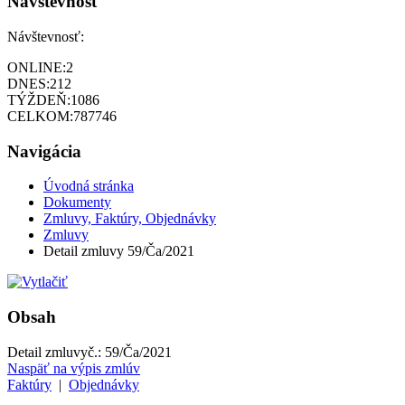
Návštevnosť
Návštevnosť:
ONLINE:
2
DNES:
212
TÝŽDEŇ:
1086
CELKOM:
787746
Navigácia
Úvodná stránka
Dokumenty
Zmluvy, Faktúry, Objednávky
Zmluvy
Detail zmluvy 59/Ča/2021
Obsah
Detail zmluvy
č.:
59/Ča/2021
Naspäť na výpis zmlúv
Faktúry
|
Objednávky