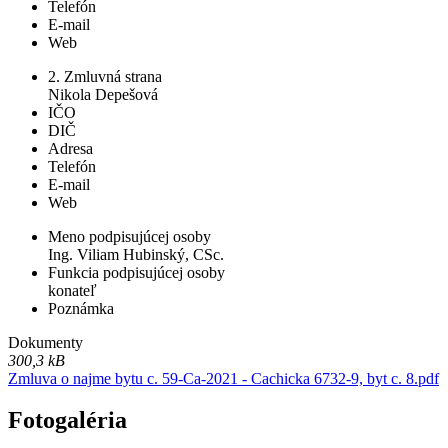
Telefón
E-mail
Web
2. Zmluvná strana
Nikola Depešová
IČO
DIČ
Adresa
Telefón
E-mail
Web
Meno podpisujúcej osoby
Ing. Viliam Hubinský, CSc.
Funkcia podpisujúcej osoby
konateľ
Poznámka
Dokumenty
300,3 kB
Zmluva o najme bytu c. 59-Ca-2021 - Cachicka 6732-9, byt c. 8.pdf
Fotogaléria