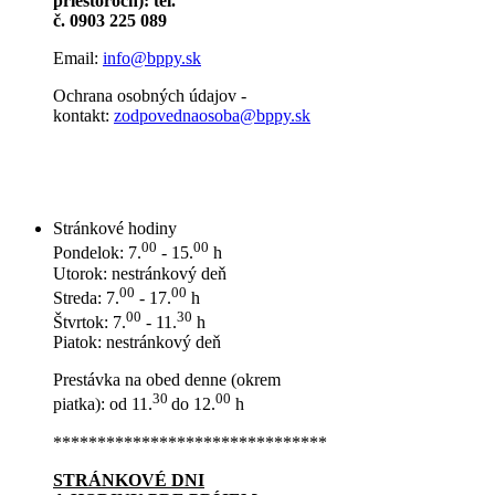
priestoroch): tel.
č. 0903 225 089
Email:
info@bppy.sk
Ochrana osobných údajov -
kontakt:
zodpovednaosoba@bppy.sk
Stránkové hodiny
00
00
Pondelok: 7.
- 15.
h
Utorok: nestránkový deň
00
00
Streda: 7.
- 17.
h
00
30
Štvrtok: 7.
- 11.
h
Piatok: nestránkový deň
Prestávka na obed denne (okrem
30
00
piatka): od 11.
do 12.
h
*******************************
STRÁNKOVÉ DNI