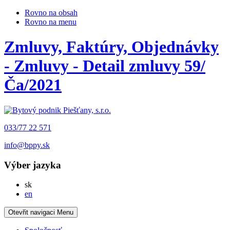
Rovno na obsah
Rovno na menu
Zmluvy, Faktúry, Objednávky
- Zmluvy - Detail zmluvy 59/
Ča/2021
033/77 22 571
info@bppy.sk
Výber jazyka
Slovensky
sk
English
en
Otevřit navigaci
Menu