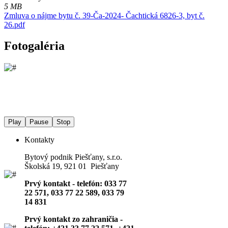
5 MB
Zmluva o nájme bytu č. 39-Ča-2024- Čachtická 6826-3, byt č.
26.pdf
Fotogaléria
Play
Pause
Stop
Kontakty
Bytový podnik Piešťany, s.r.o.
Školská 19, 921 01 Piešťany
Prvý kontakt - telefón: 033 77
22 571, 033 77 22 589, 033 79
14 831
Prvý kontakt zo zahraničia -