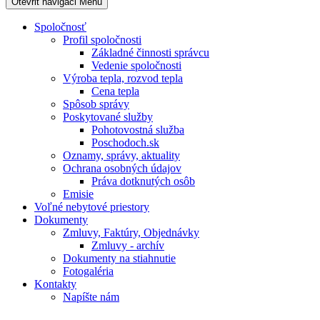
Otevřit navigaci
Menu
Spoločnosť
Profil spoločnosti
Základné činnosti správcu
Vedenie spoločnosti
Výroba tepla, rozvod tepla
Cena tepla
Spôsob správy
Poskytované služby
Pohotovostná služba
Poschodoch.sk
Oznamy, správy, aktuality
Ochrana osobných údajov
Práva dotknutých osôb
Emisie
Voľné nebytové priestory
Dokumenty
Zmluvy, Faktúry, Objednávky
Zmluvy - archív
Dokumenty na stiahnutie
Fotogaléria
Kontakty
Napíšte nám