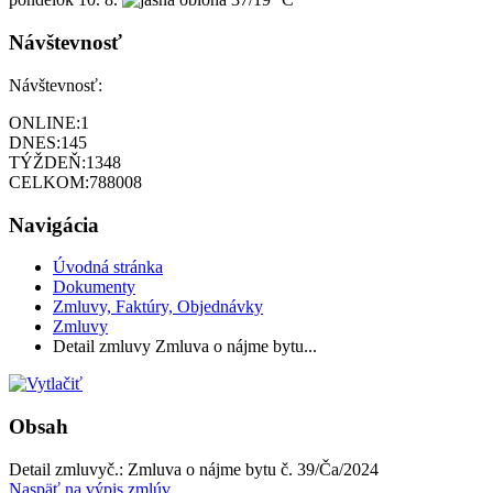
Návštevnosť
Návštevnosť:
ONLINE:
1
DNES:
145
TÝŽDEŇ:
1348
CELKOM:
788008
Navigácia
Úvodná stránka
Dokumenty
Zmluvy, Faktúry, Objednávky
Zmluvy
Detail zmluvy Zmluva o nájme bytu...
Obsah
Detail zmluvy
č.:
Zmluva o nájme bytu č. 39/Ča/2024
Naspäť na výpis zmlúv