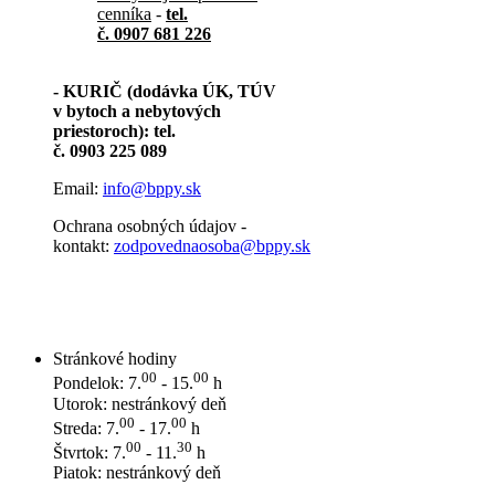
cenníka
-
tel.
č. 0907 681 226
- KURIČ (dodávka ÚK, TÚV
v bytoch a nebytových
priestoroch): tel.
č. 0903 225 089
Email:
info@bppy.sk
Ochrana osobných údajov -
kontakt:
zodpovednaosoba@bppy.sk
Stránkové hodiny
00
00
Pondelok: 7.
- 15.
h
Utorok: nestránkový deň
00
00
Streda: 7.
- 17.
h
00
30
Štvrtok: 7.
- 11.
h
Piatok: nestránkový deň