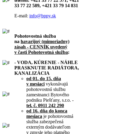
telefón: +421 33 77 22 571, +421
33 77 22 589, +421 33 79 14 831
E-mail:
info@bppy.sk
Pohotovostná služba
na
havarijný (mimoriadny)
zásah - CENNÍK uvedený
v časti Pohotovotná služba
:
- VODA, KÚRENIE - NÁHLE
PRASKNUTIE RADIÁTORA,
KANALIZÁCIA
od 01. do 15. dňa
v mesiaci
vykonávajú
pohotovostnú službu
zamestnanci Bytového
podniku Piešťany, s.r.o. -
tel. č. 0911 242 290
od 16. dňa do konca
mesiaca
je pohotovostná
služba zabezpečená
externým dodávateľom
v zmysle jeho platného