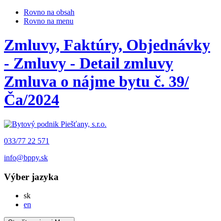
Rovno na obsah
Rovno na menu
Zmluvy, Faktúry, Objednávky
- Zmluvy - Detail zmluvy
Zmluva o nájme bytu č. 39/
Ča/2024
033/77 22 571
info@bppy.sk
Výber jazyka
Slovensky
sk
English
en