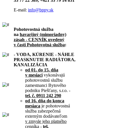
33 77 22 589, +421 33 79 14 831
E-mail:
info@bppy.sk
Pohotovostná služba
na
havarijný (mimoriadny)
zásah - CENNÍK uvedený
v časti Pohotovotná služba
:
- VODA, KÚRENIE - NÁHLE
PRASKNUTIE RADIÁTORA,
KANALIZÁCIA
od 01. do 15. dňa
v mesiaci
vykonávajú
pohotovostnú službu
zamestnanci Bytového
podniku Piešťany, s.r.o. -
tel. č. 0911 242 290
od 16. dňa do konca
mesiaca
je pohotovostná
služba zabezpečená
externým dodávateľom
v zmysle jeho platného
cenníka
-
tel.