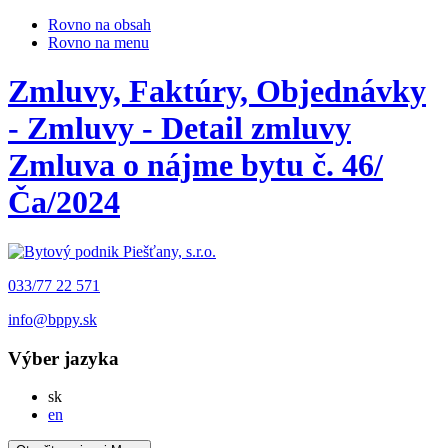
Rovno na obsah
Rovno na menu
Zmluvy, Faktúry, Objednávky
- Zmluvy - Detail zmluvy
Zmluva o nájme bytu č. 46/
Ča/2024
033/77 22 571
info@bppy.sk
Výber jazyka
Slovensky
sk
English
en