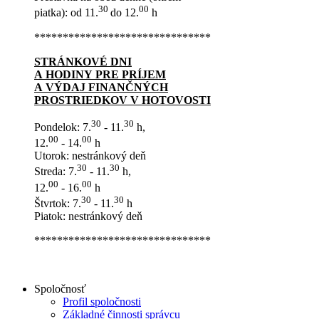
30
00
piatka): od 11.
do 12.
h
*******************************
STRÁNKOVÉ DNI
A HODINY PRE PRÍJEM
A VÝDAJ FINANČNÝCH
PROSTRIEDKOV V HOTOVOSTI
30
30
Pondelok: 7.
- 11.
h,
00
00
12.
- 14.
h
Utorok: nestránkový deň
30
30
Streda: 7.
- 11.
h,
00
00
12.
- 16.
h
30
30
Štvrtok: 7.
- 11.
h
Piatok: nestránkový deň
*******************************
Spoločnosť
Profil spoločnosti
Základné činnosti správcu