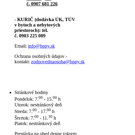
č. 0907 681 226
- KURIČ (dodávka ÚK, TÚV
v bytoch a nebytových
priestoroch): tel.
č. 0903 225 089
Email:
info@bppy.sk
Ochrana osobných údajov -
kontakt:
zodpovednaosoba@bppy.sk
Stránkové hodiny
00
00
Pondelok: 7.
- 15.
h
Utorok: nestránkový deň
00
00
Streda: 7.
- 17.
h
00
30
Štvrtok: 7.
- 11.
h
Piatok: nestránkový deň
Prestávka na obed denne (okrem