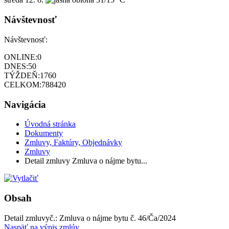
Návštevnosť
Návštevnosť:
ONLINE:
0
DNES:
50
TÝŽDEŇ:
1760
CELKOM:
788420
Navigácia
Úvodná stránka
Dokumenty
Zmluvy, Faktúry, Objednávky
Zmluvy
Detail zmluvy Zmluva o nájme bytu...
Obsah
Detail zmluvy
č.:
Zmluva o nájme bytu č. 46/Ča/2024
Naspäť na výpis zmlúv