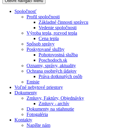
Otevřit navigaci
Menu
Spoločnosť
Profil spoločnosti
Základné činnosti správcu
Vedenie spoločnosti
Výroba tepla, rozvod tepla
Cena tepla
Spôsob správy
Poskytované služby
Pohotovostná služba
Poschodoch.sk
Oznamy, správy, aktuality
Ochrana osobných údajov
Práva dotknutých osôb
Emisie
Voľné nebytové priestory
Dokumenty
Zmluvy, Faktúry, Objednávky
Zmluvy - archív
Dokumenty na stiahnutie
Fotogaléria
Kontakty
Napíšte nám