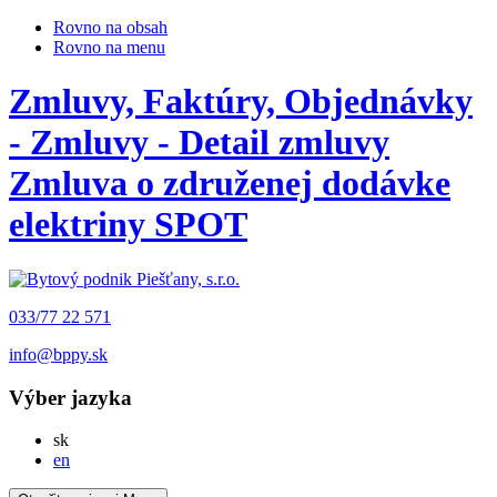
Rovno na obsah
Rovno na menu
Zmluvy, Faktúry, Objednávky
- Zmluvy - Detail zmluvy
Zmluva o združenej dodávke
elektriny SPOT
033/77 22 571
info@bppy.sk
Výber jazyka
Slovensky
sk
English
en