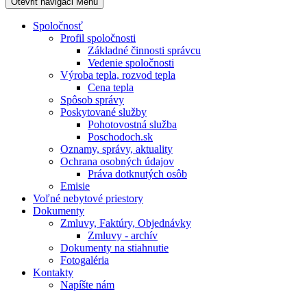
Otevřit navigaci
Menu
Spoločnosť
Profil spoločnosti
Základné činnosti správcu
Vedenie spoločnosti
Výroba tepla, rozvod tepla
Cena tepla
Spôsob správy
Poskytované služby
Pohotovostná služba
Poschodoch.sk
Oznamy, správy, aktuality
Ochrana osobných údajov
Práva dotknutých osôb
Emisie
Voľné nebytové priestory
Dokumenty
Zmluvy, Faktúry, Objednávky
Zmluvy - archív
Dokumenty na stiahnutie
Fotogaléria
Kontakty
Napíšte nám