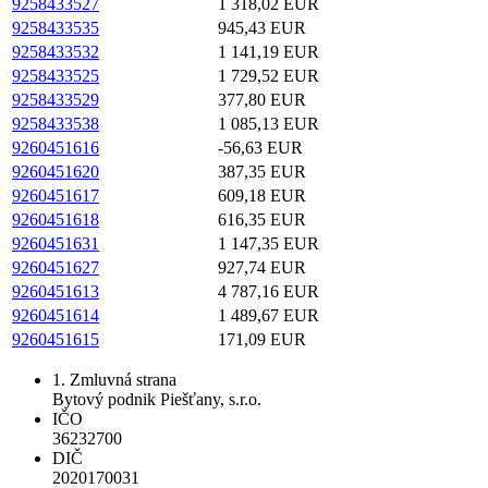
9258433527
1 318,02 EUR
9258433535
945,43 EUR
9258433532
1 141,19 EUR
9258433525
1 729,52 EUR
9258433529
377,80 EUR
9258433538
1 085,13 EUR
9260451616
-56,63 EUR
9260451620
387,35 EUR
9260451617
609,18 EUR
9260451618
616,35 EUR
9260451631
1 147,35 EUR
9260451627
927,74 EUR
9260451613
4 787,16 EUR
9260451614
1 489,67 EUR
9260451615
171,09 EUR
1. Zmluvná strana
Bytový podnik Piešťany, s.r.o.
IČO
36232700
DIČ
2020170031