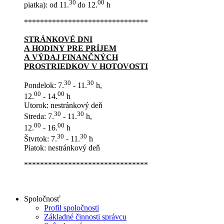
30
00
piatka): od 11.
do 12.
h
*******************************
STRÁNKOVÉ DNI
A HODINY PRE PRÍJEM
A VÝDAJ FINANČNÝCH
PROSTRIEDKOV V HOTOVOSTI
30
30
Pondelok: 7.
- 11.
h,
00
00
12.
- 14.
h
Utorok: nestránkový deň
30
30
Streda: 7.
- 11.
h,
00
00
12.
- 16.
h
30
30
Štvrtok: 7.
- 11.
h
Piatok: nestránkový deň
*******************************
Spoločnosť
Profil spoločnosti
Základné činnosti správcu