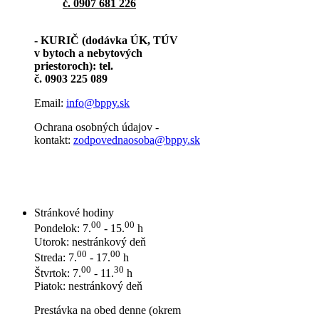
č. 0907 681 226
- KURIČ (dodávka ÚK, TÚV
v bytoch a nebytových
priestoroch): tel.
č. 0903 225 089
Email:
info@bppy.sk
Ochrana osobných údajov -
kontakt:
zodpovednaosoba@bppy.sk
Stránkové hodiny
00
00
Pondelok: 7.
- 15.
h
Utorok: nestránkový deň
00
00
Streda: 7.
- 17.
h
00
30
Štvrtok: 7.
- 11.
h
Piatok: nestránkový deň
Prestávka na obed denne (okrem