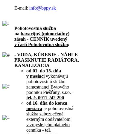
E-mail:
info@bppy.sk
Pohotovostná služba
na
havarijný (mimoriadny)
zásah - CENNÍK uvedený
v časti Pohotovotná služba
:
- VODA, KÚRENIE - NÁHLE
PRASKNUTIE RADIÁTORA,
KANALIZÁCIA
od 01. do 15. dňa
v mesiaci
vykonávajú
pohotovostnú službu
zamestnanci Bytového
podniku Piešťany, s.r.o. -
tel. č. 0911 242 290
od 16. dňa do konca
mesiaca
je pohotovostná
služba zabezpečená
externým dodávateľom
v zmysle jeho platného
cenníka
-
tel.