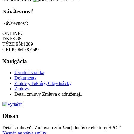
Návštevnosť
Návštevnosť:
ONLINE:
1
DNES:
86
TÝŽDEŇ:
1289
CELKOM:
787949
Navigácia
Úvodná stránka
Dokumenty
Zmluvy, Faktúry, Objednávky
Zmluvy
Detail zmluvy Zmluva o združenej...
Obsah
Detail zmluvy
č.:
Zmluva o združenej dodávke elektriny SPOT
Naspäť na výpis zmlúv