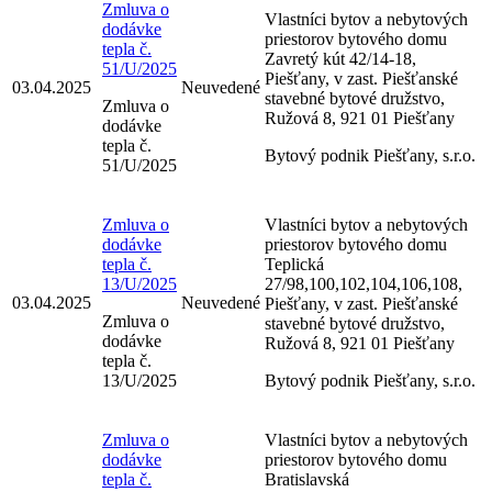
Zmluva o
Vlastníci bytov a nebytových
dodávke
priestorov bytového domu
tepla č.
Zavretý kút 42/14-18,
51/U/2025
Piešťany, v zast. Piešťanské
03.04.2025
Neuvedené
stavebné bytové družstvo,
Zmluva o
Ružová 8, 921 01 Piešťany
dodávke
tepla č.
Bytový podnik Piešťany, s.r.o.
51/U/2025
Zmluva o
Vlastníci bytov a nebytových
dodávke
priestorov bytového domu
tepla č.
Teplická
13/U/2025
27/98,100,102,104,106,108,
03.04.2025
Neuvedené
Piešťany, v zast. Piešťanské
Zmluva o
stavebné bytové družstvo,
dodávke
Ružová 8, 921 01 Piešťany
tepla č.
13/U/2025
Bytový podnik Piešťany, s.r.o.
Zmluva o
Vlastníci bytov a nebytových
dodávke
priestorov bytového domu
tepla č.
Bratislavská