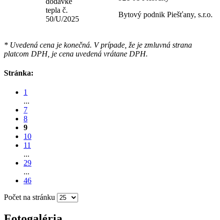
dodávke
tepla č.
Bytový podnik Piešťany, s.r.o.
50/U/2025
* Uvedená cena je konečná. V prípade, že je zmluvná strana
platcom DPH, je cena uvedená vrátane DPH.
Stránka:
1
...
7
8
9
10
11
...
29
...
46
Počet na stránku
Fotogaléria