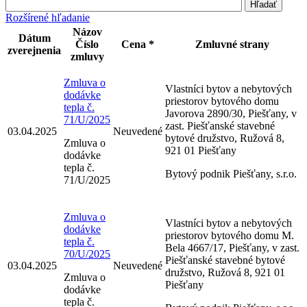
Rozšírené hľadanie
Názov
Dátum
Číslo
Cena *
Zmluvné strany
zverejnenia
zmluvy
Zmluva o
Vlastníci bytov a nebytových
dodávke
priestorov bytového domu
tepla č.
Javorova 2890/30, Piešťany, v
71/U/2025
zast. Piešťanské stavebné
03.04.2025
Neuvedené
bytové družstvo, Ružová 8,
Zmluva o
921 01 Piešťany
dodávke
tepla č.
Bytový podnik Piešťany, s.r.o.
71/U/2025
Zmluva o
Vlastníci bytov a nebytových
dodávke
priestorov bytového domu M.
tepla č.
Bela 4667/17, Piešťany, v zast.
70/U/2025
Piešťanské stavebné bytové
03.04.2025
Neuvedené
družstvo, Ružová 8, 921 01
Zmluva o
Piešťany
dodávke
tepla č.