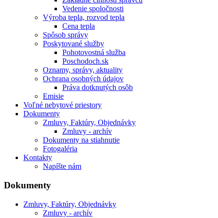
Vedenie spoločnosti
Výroba tepla, rozvod tepla
Cena tepla
Spôsob správy
Poskytované služby
Pohotovostná služba
Poschodoch.sk
Oznamy, správy, aktuality
Ochrana osobných údajov
Práva dotknutých osôb
Emisie
Voľné nebytové priestory
Dokumenty
Zmluvy, Faktúry, Objednávky
Zmluvy - archív
Dokumenty na stiahnutie
Fotogaléria
Kontakty
Napíšte nám
Dokumenty
Zmluvy, Faktúry, Objednávky
Zmluvy - archív