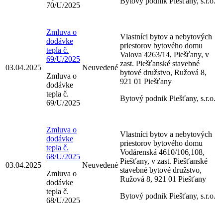
Bytový podnik Piešťany, s.r.o.
70/U/2025
Zmluva o
Vlastníci bytov a nebytových
dodávke
priestorov bytového domu
tepla č.
Valova 4263/14, Piešťany, v
69/U/2025
zast. Piešťanské stavebné
03.04.2025
Neuvedené
bytové družstvo, Ružová 8,
Zmluva o
921 01 Piešťany
dodávke
tepla č.
Bytový podnik Piešťany, s.r.o.
69/U/2025
Zmluva o
Vlastníci bytov a nebytových
dodávke
priestorov bytového domu
tepla č.
Vodárenská 4610/106,108,
68/U/2025
Piešťany, v zast. Piešťanské
03.04.2025
Neuvedené
stavebné bytové družstvo,
Zmluva o
Ružová 8, 921 01 Piešťany
dodávke
tepla č.
Bytový podnik Piešťany, s.r.o.
68/U/2025