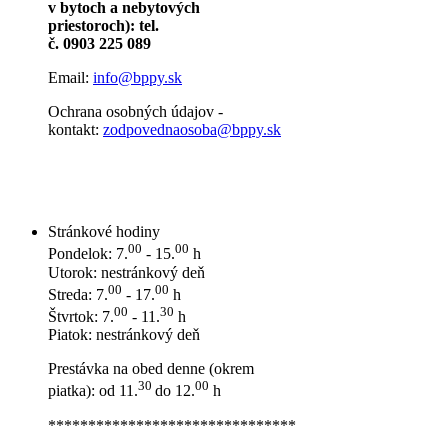
v bytoch a nebytových
priestoroch): tel.
č. 0903 225 089
Email:
info@bppy.sk
Ochrana osobných údajov -
kontakt:
zodpovednaosoba@bppy.sk
Stránkové hodiny
00
00
Pondelok: 7.
- 15.
h
Utorok: nestránkový deň
00
00
Streda: 7.
- 17.
h
00
30
Štvrtok: 7.
- 11.
h
Piatok: nestránkový deň
Prestávka na obed denne (okrem
30
00
piatka): od 11.
do 12.
h
*******************************