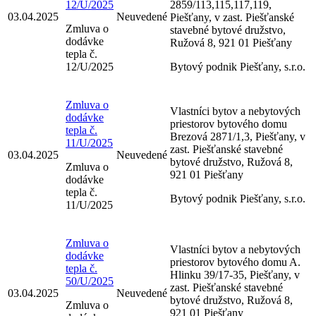
12/U/2025
2859/113,115,117,119,
03.04.2025
Neuvedené
Piešťany, v zast. Piešťanské
Zmluva o
stavebné bytové družstvo,
dodávke
Ružová 8, 921 01 Piešťany
tepla č.
12/U/2025
Bytový podnik Piešťany, s.r.o.
Zmluva o
Vlastníci bytov a nebytových
dodávke
priestorov bytového domu
tepla č.
Brezová 2871/1,3, Piešťany, v
11/U/2025
zast. Piešťanské stavebné
03.04.2025
Neuvedené
bytové družstvo, Ružová 8,
Zmluva o
921 01 Piešťany
dodávke
tepla č.
Bytový podnik Piešťany, s.r.o.
11/U/2025
Zmluva o
Vlastníci bytov a nebytových
dodávke
priestorov bytového domu A.
tepla č.
Hlinku 39/17-35, Piešťany, v
50/U/2025
zast. Piešťanské stavebné
03.04.2025
Neuvedené
bytové družstvo, Ružová 8,
Zmluva o
921 01 Piešťany