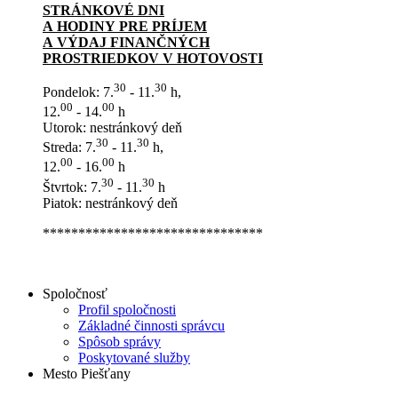
STRÁNKOVÉ DNI
A HODINY PRE PRÍJEM
A VÝDAJ FINANČNÝCH
PROSTRIEDKOV V HOTOVOSTI
30
30
Pondelok: 7.
- 11.
h,
00
00
12.
- 14.
h
Utorok: nestránkový deň
30
30
Streda: 7.
- 11.
h,
00
00
12.
- 16.
h
30
30
Štvrtok: 7.
- 11.
h
Piatok: nestránkový deň
*******************************
Spoločnosť
Profil spoločnosti
Základné činnosti správcu
Spôsob správy
Poskytované služby
Mesto Piešťany