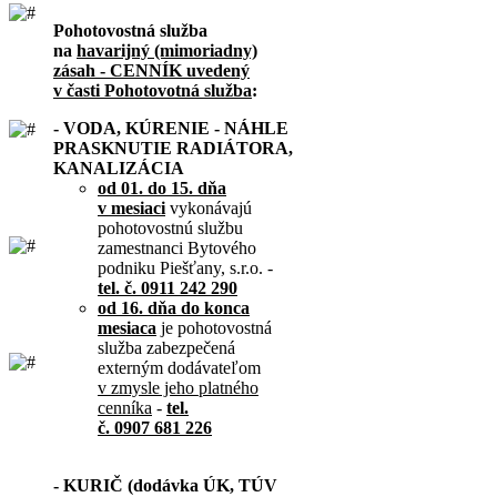
Pohotovostná služba
na
havarijný (mimoriadny)
zásah - CENNÍK uvedený
v časti Pohotovotná služba
:
- VODA, KÚRENIE - NÁHLE
PRASKNUTIE RADIÁTORA,
KANALIZÁCIA
od 01. do 15. dňa
v mesiaci
vykonávajú
pohotovostnú službu
zamestnanci Bytového
podniku Piešťany, s.r.o. -
tel. č. 0911 242 290
od 16. dňa do konca
mesiaca
je pohotovostná
služba zabezpečená
externým dodávateľom
v zmysle jeho platného
cenníka
-
tel.
č. 0907 681 226
- KURIČ (dodávka ÚK, TÚV