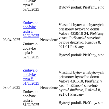
dodávke
tepla č.
Bytový podnik Piešťany, s.r.o.
63/U/2025
Zmluva o
Vlastníci bytov a nebytových
dodávke
priestorov bytového domu
tepla č.
Valova 4259/18-24, Piešťany,
62/U/2025
v zast. Piešťanské stavebné
03.04.2025
Neuvedené
bytové družstvo, Ružová 8,
Zmluva o
921 01 Piešťany
dodávke
tepla č.
Bytový podnik Piešťany, s.r.o.
62/U/2025
Zmluva o
Vlastníci bytov a nebytových
dodávke
priestorov bytového domu
tepla č.
Valova 4261/10, Piešťany, v
61/U/2025
zast. Piešťanské stavebné
03.04.2025
Neuvedené
bytové družstvo, Ružová 8,
Zmluva o
921 01 Piešťany
dodávke
tepla č.
Bytový podnik Piešťany, s.r.o.
61/U/2025