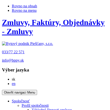
Rovno na obsah
Rovno na menu
Zmluvy, Faktúry, Objednávky
- Zmluvy
033/77 22 571
info@bppy.sk
Výber jazyka
Slovensky
sk
English
en
Otevřit navigaci
Menu
Spoločnosť
Profil spoločnosti
Základné činnosti správcu