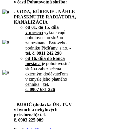
v časti Pohotovotná služba
:
- VODA, KÚRENIE - NÁHLE
PRASKNUTIE RADIÁTORA,
KANALIZÁCIA
od 01. do 15. dňa
v mesiaci
vykonávajú
pohotovostnú službu
zamestnanci Bytového
podniku Piešťany, s.r.o. -
tel. č. 0911 242 290
od 16. dňa do konca
mesiaca
je pohotovostná
služba zabezpečená
externým dodávateľom
v zmysle jeho platného
cenníka
-
tel.
č. 0907 681 226
- KURIČ (dodávka ÚK, TÚV
v bytoch a nebytových
priestoroch): tel.
č. 0903 225 089