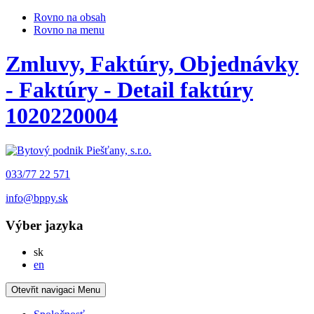
Rovno na obsah
Rovno na menu
Zmluvy, Faktúry, Objednávky
- Faktúry - Detail faktúry
1020220004
033/77 22 571
info@bppy.sk
Výber jazyka
Slovensky
sk
English
en
Otevřit navigaci
Menu