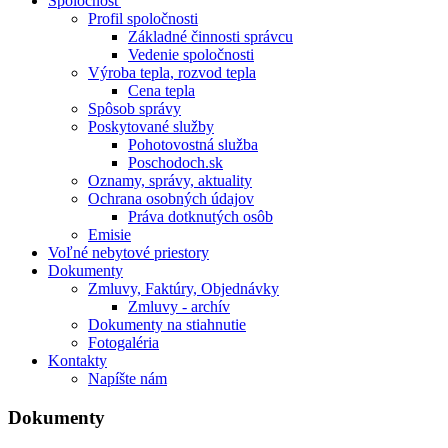
Spoločnosť
Profil spoločnosti
Základné činnosti správcu
Vedenie spoločnosti
Výroba tepla, rozvod tepla
Cena tepla
Spôsob správy
Poskytované služby
Pohotovostná služba
Poschodoch.sk
Oznamy, správy, aktuality
Ochrana osobných údajov
Práva dotknutých osôb
Emisie
Voľné nebytové priestory
Dokumenty
Zmluvy, Faktúry, Objednávky
Zmluvy - archív
Dokumenty na stiahnutie
Fotogaléria
Kontakty
Napíšte nám
Dokumenty