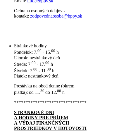
Email:
info@bppy.sk
Ochrana osobných údajov -
kontakt:
zodpovednaosoba@bppy.sk
Stránkové hodiny
00
00
Pondelok: 7.
- 15.
h
Utorok: nestránkový deň
00
00
Streda: 7.
- 17.
h
00
30
Štvrtok: 7.
- 11.
h
Piatok: nestránkový deň
Prestávka na obed denne (okrem
30
00
piatka): od 11.
do 12.
h
*******************************
STRÁNKOVÉ DNI
A HODINY PRE PRÍJEM
A VÝDAJ FINANČNÝCH
PROSTRIEDKOV V HOTOVOSTI