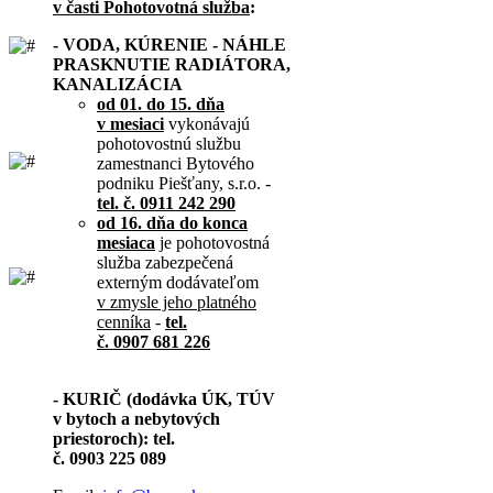
v časti Pohotovotná služba
:
- VODA, KÚRENIE - NÁHLE
PRASKNUTIE RADIÁTORA,
KANALIZÁCIA
od 01. do 15. dňa
v mesiaci
vykonávajú
pohotovostnú službu
zamestnanci Bytového
podniku Piešťany, s.r.o. -
tel. č. 0911 242 290
od 16. dňa do konca
mesiaca
je pohotovostná
služba zabezpečená
externým dodávateľom
v zmysle jeho platného
cenníka
-
tel.
č. 0907 681 226
- KURIČ (dodávka ÚK, TÚV
v bytoch a nebytových
priestoroch): tel.
č. 0903 225 089