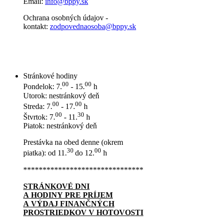
Email:
info@bppy.sk
Ochrana osobných údajov -
kontakt:
zodpovednaosoba@bppy.sk
Stránkové hodiny
00
00
Pondelok: 7.
- 15.
h
Utorok: nestránkový deň
00
00
Streda: 7.
- 17.
h
00
30
Štvrtok: 7.
- 11.
h
Piatok: nestránkový deň
Prestávka na obed denne (okrem
30
00
piatka): od 11.
do 12.
h
*******************************
STRÁNKOVÉ DNI
A HODINY PRE PRÍJEM
A VÝDAJ FINANČNÝCH
PROSTRIEDKOV V HOTOVOSTI