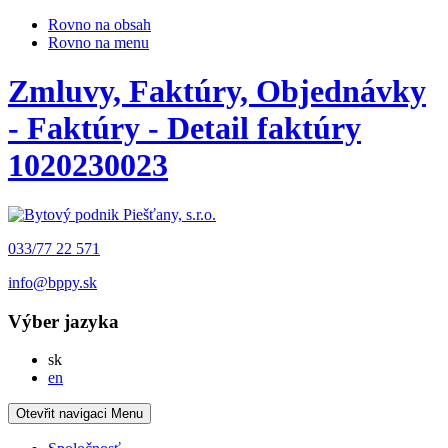
Rovno na obsah
Rovno na menu
Zmluvy, Faktúry, Objednávky
- Faktúry - Detail faktúry
1020230023
033/77 22 571
info@bppy.sk
Výber jazyka
Slovensky
sk
English
en
Otevřit navigaci
Menu