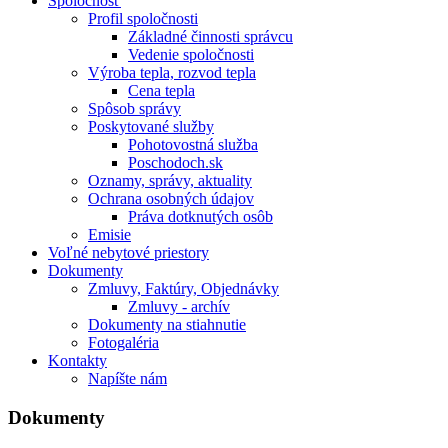
Spoločnosť
Profil spoločnosti
Základné činnosti správcu
Vedenie spoločnosti
Výroba tepla, rozvod tepla
Cena tepla
Spôsob správy
Poskytované služby
Pohotovostná služba
Poschodoch.sk
Oznamy, správy, aktuality
Ochrana osobných údajov
Práva dotknutých osôb
Emisie
Voľné nebytové priestory
Dokumenty
Zmluvy, Faktúry, Objednávky
Zmluvy - archív
Dokumenty na stiahnutie
Fotogaléria
Kontakty
Napíšte nám
Dokumenty