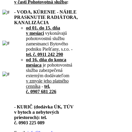
v časti Pohotovotná služba
:
- VODA, KÚRENIE - NÁHLE
PRASKNUTIE RADIÁTORA,
KANALIZÁCIA
od 01. do 15. dňa
v mesiaci
vykonávajú
pohotovostnú službu
zamestnanci Bytového
podniku Piešťany, s.r.o. -
tel. č. 0911 242 290
od 16. dňa do konca
mesiaca
je pohotovostná
služba zabezpečená
externým dodávateľom
v zmysle jeho platného
cenníka
-
tel.
č. 0907 681 226
- KURIČ (dodávka ÚK, TÚV
v bytoch a nebytových
priestoroch): tel.
č. 0903 225 089