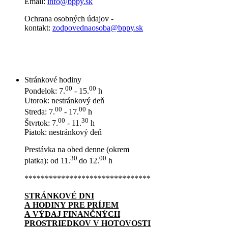
Email:
info@bppy.sk
Ochrana osobných údajov -
kontakt:
zodpovednaosoba@bppy.sk
Stránkové hodiny
00
00
Pondelok: 7.
- 15.
h
Utorok: nestránkový deň
00
00
Streda: 7.
- 17.
h
00
30
Štvrtok: 7.
- 11.
h
Piatok: nestránkový deň
Prestávka na obed denne (okrem
30
00
piatka): od 11.
do 12.
h
*******************************
STRÁNKOVÉ DNI
A HODINY PRE PRÍJEM
A VÝDAJ FINANČNÝCH
PROSTRIEDKOV V HOTOVOSTI