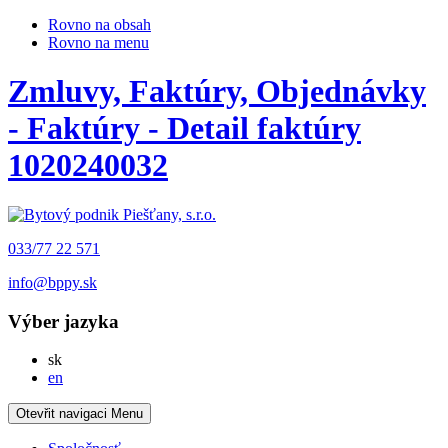
Rovno na obsah
Rovno na menu
Zmluvy, Faktúry, Objednávky
- Faktúry - Detail faktúry
1020240032
033/77 22 571
info@bppy.sk
Výber jazyka
Slovensky
sk
English
en
Otevřit navigaci
Menu