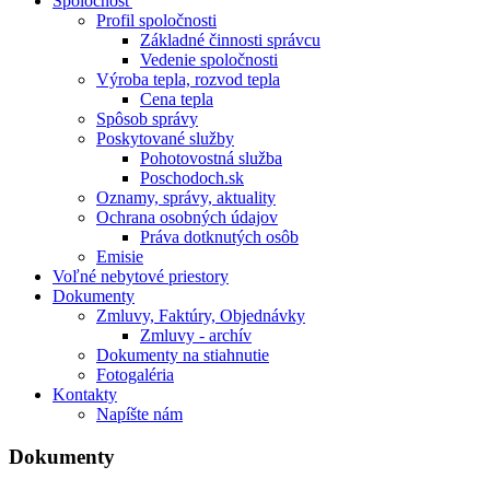
Spoločnosť
Profil spoločnosti
Základné činnosti správcu
Vedenie spoločnosti
Výroba tepla, rozvod tepla
Cena tepla
Spôsob správy
Poskytované služby
Pohotovostná služba
Poschodoch.sk
Oznamy, správy, aktuality
Ochrana osobných údajov
Práva dotknutých osôb
Emisie
Voľné nebytové priestory
Dokumenty
Zmluvy, Faktúry, Objednávky
Zmluvy - archív
Dokumenty na stiahnutie
Fotogaléria
Kontakty
Napíšte nám
Dokumenty