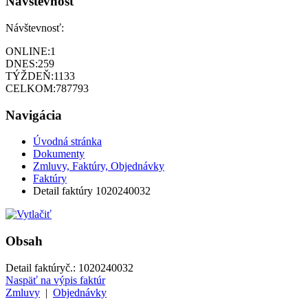
Návštevnosť
Návštevnosť:
ONLINE:
1
DNES:
259
TÝŽDEŇ:
1133
CELKOM:
787793
Navigácia
Úvodná stránka
Dokumenty
Zmluvy, Faktúry, Objednávky
Faktúry
Detail faktúry 1020240032
Obsah
Detail faktúry
č.:
1020240032
Naspäť na výpis faktúr
Zmluvy
|
Objednávky