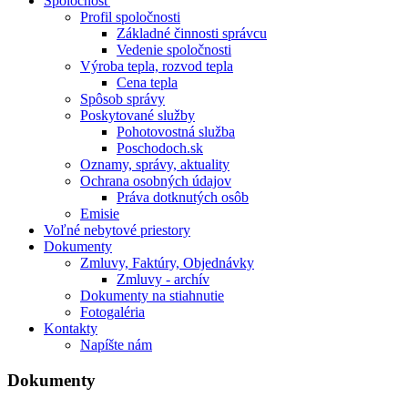
Spoločnosť
Profil spoločnosti
Základné činnosti správcu
Vedenie spoločnosti
Výroba tepla, rozvod tepla
Cena tepla
Spôsob správy
Poskytované služby
Pohotovostná služba
Poschodoch.sk
Oznamy, správy, aktuality
Ochrana osobných údajov
Práva dotknutých osôb
Emisie
Voľné nebytové priestory
Dokumenty
Zmluvy, Faktúry, Objednávky
Zmluvy - archív
Dokumenty na stiahnutie
Fotogaléria
Kontakty
Napíšte nám
Dokumenty