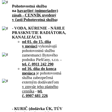
Pohotovostná služba
na
havarijný (mimoriadny)
zásah - CENNÍK uvedený
v časti Pohotovotná služba
:
- VODA, KÚRENIE - NÁHLE
PRASKNUTIE RADIÁTORA,
KANALIZÁCIA
od 01. do 15. dňa
v mesiaci
vykonávajú
pohotovostnú službu
zamestnanci Bytového
podniku Piešťany, s.r.o. -
tel. č. 0911 242 290
od 16. dňa do konca
mesiaca
je pohotovostná
služba zabezpečená
externým dodávateľom
v zmysle jeho platného
cenníka
-
tel.
č. 0907 681 226
- KURIČ (dodávka ÚK, TÚV