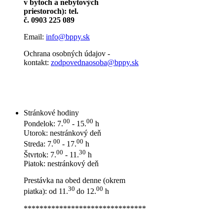
v bytoch a nebytových
priestoroch): tel.
č. 0903 225 089
Email:
info@bppy.sk
Ochrana osobných údajov -
kontakt:
zodpovednaosoba@bppy.sk
Stránkové hodiny
00
00
Pondelok: 7.
- 15.
h
Utorok: nestránkový deň
00
00
Streda: 7.
- 17.
h
00
30
Štvrtok: 7.
- 11.
h
Piatok: nestránkový deň
Prestávka na obed denne (okrem
30
00
piatka): od 11.
do 12.
h
*******************************