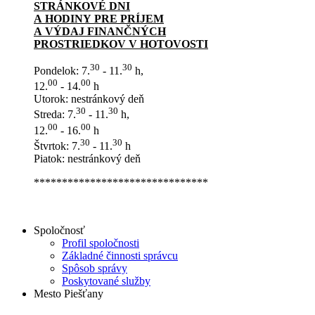
STRÁNKOVÉ DNI
A HODINY PRE PRÍJEM
A VÝDAJ FINANČNÝCH
PROSTRIEDKOV V HOTOVOSTI
30
30
Pondelok: 7.
- 11.
h,
00
00
12.
- 14.
h
Utorok: nestránkový deň
30
30
Streda: 7.
- 11.
h,
00
00
12.
- 16.
h
30
30
Štvrtok: 7.
- 11.
h
Piatok: nestránkový deň
*******************************
Spoločnosť
Profil spoločnosti
Základné činnosti správcu
Spôsob správy
Poskytované služby
Mesto Piešťany