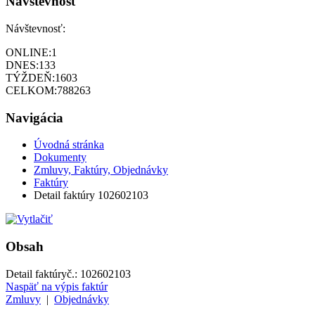
Návštevnosť
Návštevnosť:
ONLINE:
1
DNES:
133
TÝŽDEŇ:
1603
CELKOM:
788263
Navigácia
Úvodná stránka
Dokumenty
Zmluvy, Faktúry, Objednávky
Faktúry
Detail faktúry 102602103
Obsah
Detail faktúry
č.:
102602103
Naspäť na výpis faktúr
Zmluvy
|
Objednávky