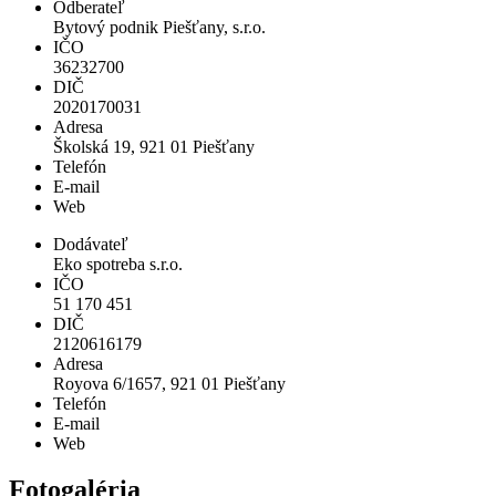
Odberateľ
Bytový podnik Piešťany, s.r.o.
IČO
36232700
DIČ
2020170031
Adresa
Školská 19, 921 01 Piešťany
Telefón
E-mail
Web
Dodávateľ
Eko spotreba s.r.o.
IČO
51 170 451
DIČ
2120616179
Adresa
Royova 6/1657, 921 01 Piešťany
Telefón
E-mail
Web
Fotogaléria