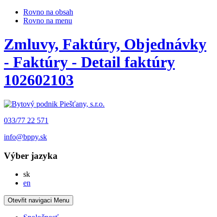
Rovno na obsah
Rovno na menu
Zmluvy, Faktúry, Objednávky
- Faktúry - Detail faktúry
102602103
033/77 22 571
info@bppy.sk
Výber jazyka
Slovensky
sk
English
en
Otevřit navigaci
Menu