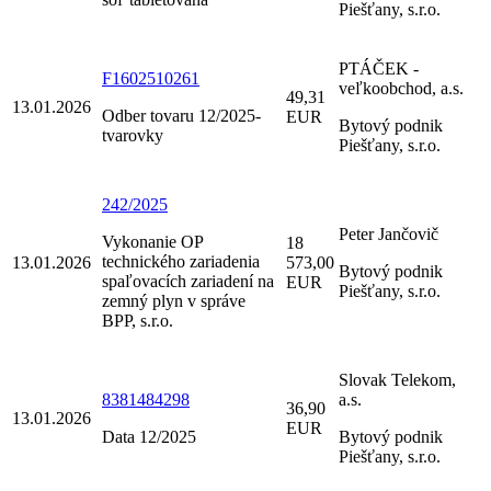
Piešťany, s.r.o.
PTÁČEK -
F1602510261
veľkoobchod, a.s.
49,31
13.01.2026
Odber tovaru 12/2025-
EUR
Bytový podnik
tvarovky
Piešťany, s.r.o.
242/2025
Peter Jančovič
Vykonanie OP
18
technického zariadenia
13.01.2026
573,00
Bytový podnik
spaľovacích zariadení na
EUR
Piešťany, s.r.o.
zemný plyn v správe
BPP, s.r.o.
Slovak Telekom,
8381484298
a.s.
36,90
13.01.2026
EUR
Data 12/2025
Bytový podnik
Piešťany, s.r.o.