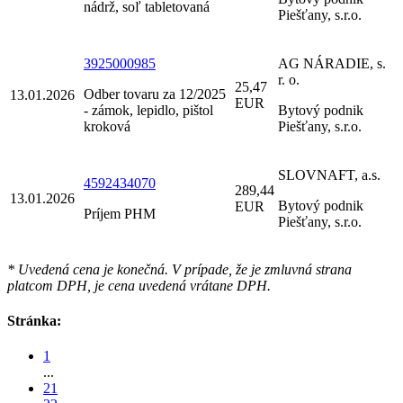
nádrž, soľ tabletovaná
Piešťany, s.r.o.
3925000985
AG NÁRADIE, s.
r. o.
25,47
Odber tovaru za 12/2025
13.01.2026
EUR
- zámok, lepidlo, pištol
Bytový podnik
kroková
Piešťany, s.r.o.
SLOVNAFT, a.s.
4592434070
289,44
13.01.2026
Bytový podnik
EUR
Príjem PHM
Piešťany, s.r.o.
* Uvedená cena je konečná. V prípade, že je zmluvná strana
platcom DPH, je cena uvedená vrátane DPH.
Stránka:
1
...
21