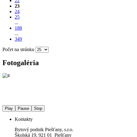
22
23
24
25
...
188
...
349
Počet na stránku
Fotogaléria
Play
Pause
Stop
Kontakty
Bytový podnik Piešťany, s.r.o.
Školská 19, 921 01 Piešťany