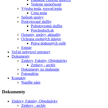
Vedenie spoločnosti
Výroba tepla, rozvod tepla
Cena tepla
Spôsob správy
Poskytované služby
Pohotovostná služba
Poschodoch.sk
Oznamy, správy, aktuality
Ochrana osobných údajov
Práva dotknutých osôb
Emisie
Voľné nebytové priestory
Dokumenty
Zmluvy, Faktúry, Objednávky
Zmluvy - archív
Dokumenty na stiahnutie
Fotogaléria
Kontakty
Napíšte nám
Dokumenty
Zmluvy, Faktúry, Objednávky
Zmluvy - archív