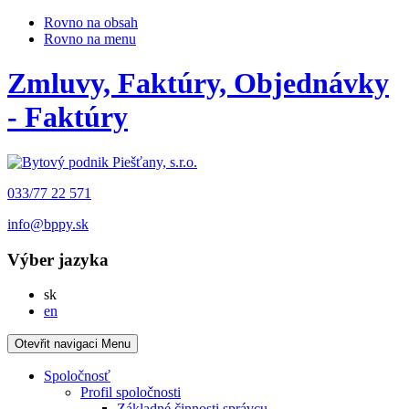
Rovno na obsah
Rovno na menu
Zmluvy, Faktúry, Objednávky
- Faktúry
033/77 22 571
info@bppy.sk
Výber jazyka
Slovensky
sk
English
en
Otevřit navigaci
Menu
Spoločnosť
Profil spoločnosti
Základné činnosti správcu