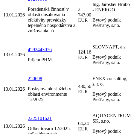
Ing. Jaroslav Hrubo
Poradenská činnosť v
2
- ENERGO
oblasti dosahovania
13.01.2026
747,00
efektivity prevádzky
Bytový podnik
EUR
tepelného hospodárstva a
Piešťany, s.r.o.
znižovania ná
SLOVNAFT, a.s.
4592443076
124,16
13.01.2026
Bytový podnik
EUR
Príjem PHM
Piešťany, s.r.o.
250698
ENEX consulting,
s. r. o.
480,56
Poskytovanie služieb v
13.01.2026
EUR
oblasti environmentu
Bytový podnik
12/2025
Piešťany, s.r.o.
AQUACENTRUM
2225101621
SK, s.r.o.
64,24
13.01.2026
Odber tovaru 12/2025-
EUR
Bytový podnik
soľ tabletovaná