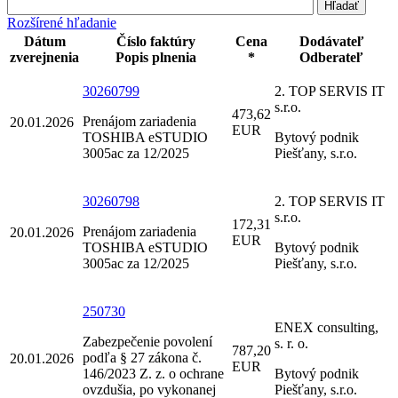
Rozšírené hľadanie
Dátum
Číslo faktúry
Cena
Dodávateľ
zverejnenia
Popis plnenia
*
Odberateľ
30260799
2. TOP SERVIS IT
s.r.o.
473,62
Prenájom zariadenia
20.01.2026
EUR
TOSHIBA eSTUDIO
Bytový podnik
3005ac za 12/2025
Piešťany, s.r.o.
30260798
2. TOP SERVIS IT
s.r.o.
172,31
Prenájom zariadenia
20.01.2026
EUR
TOSHIBA eSTUDIO
Bytový podnik
3005ac za 12/2025
Piešťany, s.r.o.
250730
ENEX consulting,
Zabezpečenie povolení
s. r. o.
787,20
podľa § 27 zákona č.
20.01.2026
EUR
146/2023 Z. z. o ochrane
Bytový podnik
ovzdušia, po vykonanej
Piešťany, s.r.o.