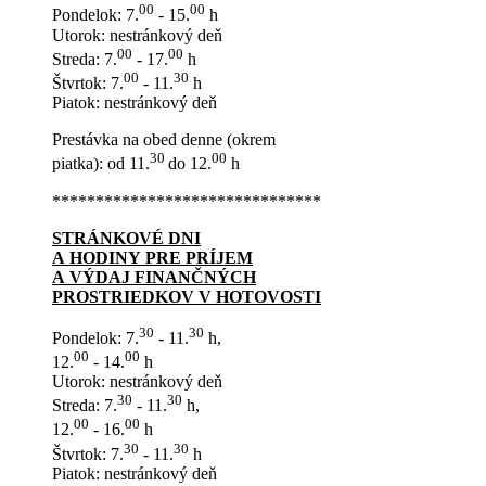
00
00
Pondelok: 7.
- 15.
h
Utorok: nestránkový deň
00
00
Streda: 7.
- 17.
h
00
30
Štvrtok: 7.
- 11.
h
Piatok: nestránkový deň
Prestávka na obed denne (okrem
30
00
piatka): od 11.
do 12.
h
*******************************
STRÁNKOVÉ DNI
A HODINY PRE PRÍJEM
A VÝDAJ FINANČNÝCH
PROSTRIEDKOV V HOTOVOSTI
30
30
Pondelok: 7.
- 11.
h,
00
00
12.
- 14.
h
Utorok: nestránkový deň
30
30
Streda: 7.
- 11.
h,
00
00
12.
- 16.
h
30
30
Štvrtok: 7.
- 11.
h
Piatok: nestránkový deň