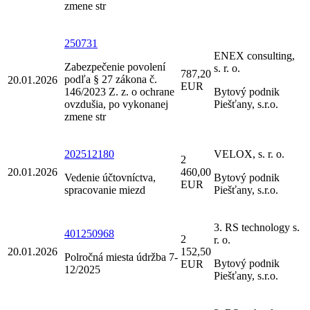
zmene str
250731
ENEX consulting,
Zabezpečenie povolení
s. r. o.
787,20
podľa § 27 zákona č.
20.01.2026
EUR
146/2023 Z. z. o ochrane
Bytový podnik
ovzdušia, po vykonanej
Piešťany, s.r.o.
zmene str
202512180
VELOX, s. r. o.
2
20.01.2026
460,00
Vedenie účtovníctva,
Bytový podnik
EUR
spracovanie miezd
Piešťany, s.r.o.
3. RS technology s.
401250968
2
r. o.
20.01.2026
152,50
Polročná miesta údržba 7-
Bytový podnik
EUR
12/2025
Piešťany, s.r.o.