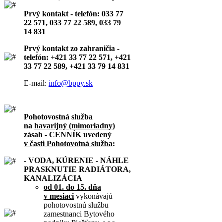
Prvý kontakt - telefón: 033 77
22 571, 033 77 22 589, 033 79
14 831
Prvý kontakt zo zahraničia -
telefón: +421 33 77 22 571, +421
33 77 22 589, +421 33 79 14 831
E-mail:
info@bppy.sk
Pohotovostná služba
na
havarijný (mimoriadny)
zásah - CENNÍK uvedený
v časti Pohotovotná služba
:
- VODA, KÚRENIE - NÁHLE
PRASKNUTIE RADIÁTORA,
KANALIZÁCIA
od 01. do 15. dňa
v mesiaci
vykonávajú
pohotovostnú službu
zamestnanci Bytového