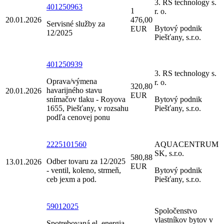
3. RS technology s.
401250963
1
r. o.
20.01.2026
476,00
Servisné služby za
Bytový podnik
EUR
12/2025
Piešťany, s.r.o.
401250939
3. RS technology s.
Oprava/výmena
r. o.
320,80
havarijného stavu
20.01.2026
EUR
snímačov tlaku - Royova
Bytový podnik
1655, Piešťany, v rozsahu
Piešťany, s.r.o.
podľa cenovej ponu
2225101560
AQUACENTRUM
SK, s.r.o.
580,88
Odber tovaru za 12/2025
13.01.2026
EUR
- ventil, koleno, strmeň,
Bytový podnik
ceb jexm a pod.
Piešťany, s.r.o.
59012025
Spoločenstvo
vlastníkov bytov v
Spotrebovaná el. energia