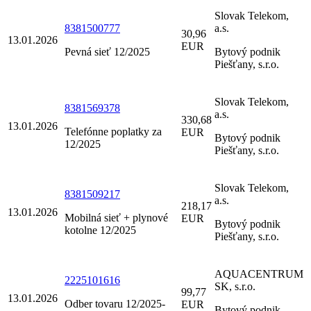
Slovak Telekom,
8381500777
a.s.
30,96
13.01.2026
EUR
Pevná sieť 12/2025
Bytový podnik
Piešťany, s.r.o.
Slovak Telekom,
8381569378
a.s.
330,68
13.01.2026
Telefónne poplatky za
EUR
Bytový podnik
12/2025
Piešťany, s.r.o.
Slovak Telekom,
8381509217
a.s.
218,17
13.01.2026
Mobilná sieť + plynové
EUR
Bytový podnik
kotolne 12/2025
Piešťany, s.r.o.
AQUACENTRUM
2225101616
SK, s.r.o.
99,77
13.01.2026
Odber tovaru 12/2025-
EUR
Bytový podnik