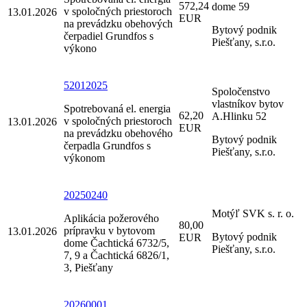
572,24
dome 59
v spoločných priestoroch
13.01.2026
EUR
na prevádzku obehových
Bytový podnik
čerpadiel Grundfos s
Piešťany, s.r.o.
výkono
52012025
Spoločenstvo
vlastníkov bytov
Spotrebovaná el. energia
62,20
A.Hlinku 52
v spoločných priestoroch
13.01.2026
EUR
na prevádzku obehového
Bytový podnik
čerpadla Grundfos s
Piešťany, s.r.o.
výkonom
20250240
Motýľ SVK s. r. o.
Aplikácia požerového
80,00
prípravku v bytovom
13.01.2026
Bytový podnik
EUR
dome Čachtická 6732/5,
Piešťany, s.r.o.
7, 9 a Čachtická 6826/1,
3, Piešťany
20260001