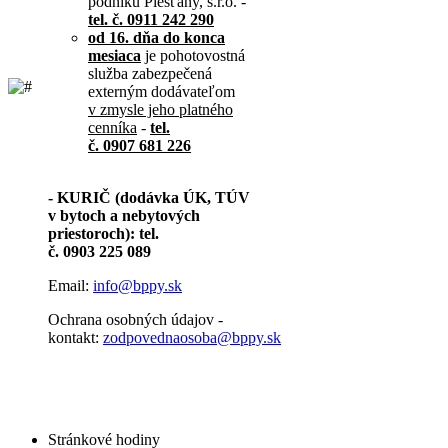
podniku Piešťany, s.r.o. -
tel. č. 0911 242 290
od 16. dňa do konca
mesiaca
je pohotovostná
služba zabezpečená
externým dodávateľom
v zmysle jeho platného
cenníka
-
tel.
č. 0907 681 226
- KURIČ (dodávka ÚK, TÚV
v bytoch a nebytových
priestoroch): tel.
č. 0903 225 089
Email:
info@bppy.sk
Ochrana osobných údajov -
kontakt:
zodpovednaosoba@bppy.sk
Stránkové hodiny