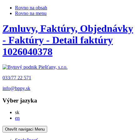
Rovno na obsah
Rovno na menu
Zmluvy, Faktúry, Objednávky
- Faktúry - Detail faktúry
1026040378
033/77 22 571
info@bppy.sk
Výber jazyka
Slovensky
sk
English
en
Otevřit navigaci
Menu