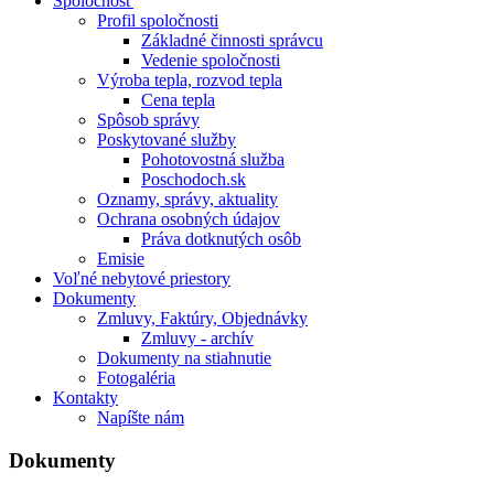
Spoločnosť
Profil spoločnosti
Základné činnosti správcu
Vedenie spoločnosti
Výroba tepla, rozvod tepla
Cena tepla
Spôsob správy
Poskytované služby
Pohotovostná služba
Poschodoch.sk
Oznamy, správy, aktuality
Ochrana osobných údajov
Práva dotknutých osôb
Emisie
Voľné nebytové priestory
Dokumenty
Zmluvy, Faktúry, Objednávky
Zmluvy - archív
Dokumenty na stiahnutie
Fotogaléria
Kontakty
Napíšte nám
Dokumenty