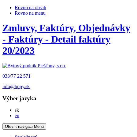
Rovno na obsah
Rovno na menu
Zmluvy, Faktúry, Objednávky
- Faktúry - Detail faktúry
20/2023
033/77 22 571
info@bppy.sk
Výber jazyka
Slovensky
sk
English
en
Otevřit navigaci
Menu