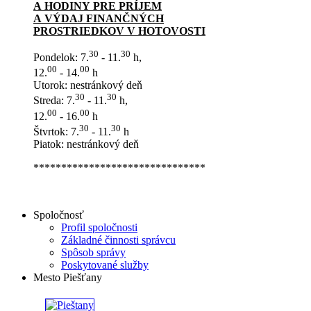
A HODINY PRE PRÍJEM
A VÝDAJ FINANČNÝCH
PROSTRIEDKOV V HOTOVOSTI
30
30
Pondelok: 7.
- 11.
h,
00
00
12.
- 14.
h
Utorok: nestránkový deň
30
30
Streda: 7.
- 11.
h,
00
00
12.
- 16.
h
30
30
Štvrtok: 7.
- 11.
h
Piatok: nestránkový deň
*******************************
Spoločnosť
Profil spoločnosti
Základné činnosti správcu
Spôsob správy
Poskytované služby
Mesto Piešťany