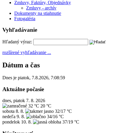
Zmluvy, Faktúry, Objednávky
Zmluvy - archív
Dokumenty na stiahnutie
Fotogaléria
Vyhľadávanie
Hľadaný výraz:
rozšírené vyhľadávanie ...
Dátum a čas
Dnes je
piatok
,
7.8.2026
,
7:08:59
Aktuálne počasie
dnes, piatok 7. 8. 2026
32 °C
20 °C
sobota
8. 8.
32/17 °C
nedeľa
9. 8.
34/16 °C
pondelok
10. 8.
37/19 °C