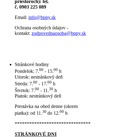
priestoroch): tel.
č. 0903 225 089
Email:
info@bppy.sk
Ochrana osobných údajov -
kontakt:
zodpovednaosoba@bppy.sk
Stránkové hodiny
00
00
Pondelok: 7.
- 15.
h
Utorok: nestránkový deň
00
00
Streda: 7.
- 17.
h
00
30
Štvrtok: 7.
- 11.
h
Piatok: nestránkový deň
Prestávka na obed denne (okrem
30
00
piatka): od 11.
do 12.
h
*******************************
STRÁNKOVÉ DNI