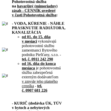
Pohotovostná služba
na
havarijný (mimoriadny)
zásah - CENNÍK uvedený
v časti Pohotovotná služba
:
- VODA, KÚRENIE - NÁHLE
PRASKNUTIE RADIÁTORA,
KANALIZÁCIA
od 01. do 15. dňa
v mesiaci
vykonávajú
pohotovostnú službu
zamestnanci Bytového
podniku Piešťany, s.r.o. -
tel. č. 0911 242 290
od 16. dňa do konca
mesiaca
je pohotovostná
služba zabezpečená
externým dodávateľom
v zmysle jeho platného
cenníka
-
tel.
č. 0907 681 226
- KURIČ (dodávka ÚK, TÚV
v bytoch a nebytových