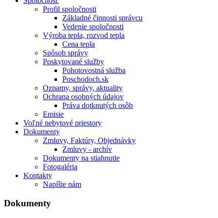
Spoločnosť
Profil spoločnosti
Základné činnosti správcu
Vedenie spoločnosti
Výroba tepla, rozvod tepla
Cena tepla
Spôsob správy
Poskytované služby
Pohotovostná služba
Poschodoch.sk
Oznamy, správy, aktuality
Ochrana osobných údajov
Práva dotknutých osôb
Emisie
Voľné nebytové priestory
Dokumenty
Zmluvy, Faktúry, Objednávky
Zmluvy - archív
Dokumenty na stiahnutie
Fotogaléria
Kontakty
Napíšte nám
Dokumenty