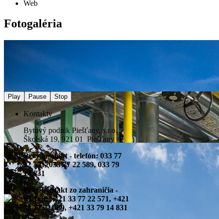
Web
Fotogaléria
Play
Pause
Stop
Kontakty
Bytový podnik Piešťany, s.r.o.
Školská 19, 921 01 Piešťany
Prvý kontakt - telefón: 033 77
22 571, 033 77 22 589, 033 79
14 831
Prvý kontakt zo zahraničia -
telefón: +421 33 77 22 571, +421
33 77 22 589, +421 33 79 14 831