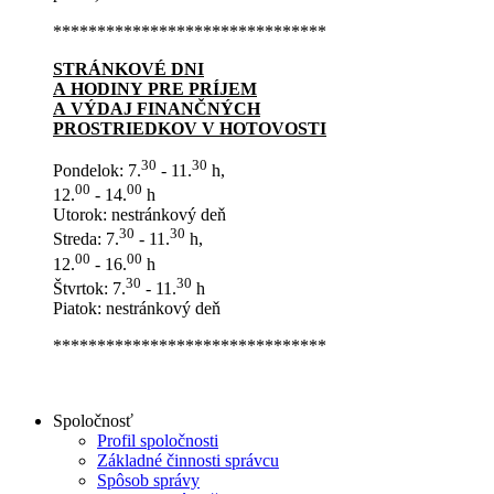
*******************************
STRÁNKOVÉ DNI
A HODINY PRE PRÍJEM
A VÝDAJ FINANČNÝCH
PROSTRIEDKOV V HOTOVOSTI
30
30
Pondelok: 7.
- 11.
h,
00
00
12.
- 14.
h
Utorok: nestránkový deň
30
30
Streda: 7.
- 11.
h,
00
00
12.
- 16.
h
30
30
Štvrtok: 7.
- 11.
h
Piatok: nestránkový deň
*******************************
Spoločnosť
Profil spoločnosti
Základné činnosti správcu
Spôsob správy