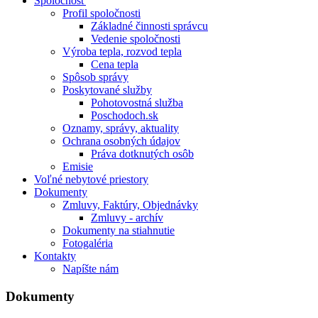
Spoločnosť
Profil spoločnosti
Základné činnosti správcu
Vedenie spoločnosti
Výroba tepla, rozvod tepla
Cena tepla
Spôsob správy
Poskytované služby
Pohotovostná služba
Poschodoch.sk
Oznamy, správy, aktuality
Ochrana osobných údajov
Práva dotknutých osôb
Emisie
Voľné nebytové priestory
Dokumenty
Zmluvy, Faktúry, Objednávky
Zmluvy - archív
Dokumenty na stiahnutie
Fotogaléria
Kontakty
Napíšte nám
Dokumenty