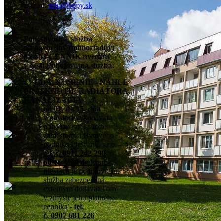
E-mail:
info@bppy.sk
Pohotovostná služba
na
havarijný (mimoriadny)
zásah - CENNÍK uvedený
v časti Pohotovotná služba
:
- VODA, KÚRENIE - NÁHLE
PRASKNUTIE RADIÁTORA,
KANALIZÁCIA
od 01. do 15. dňa
v mesiaci
vykonávajú
pohotovostnú službu
zamestnanci Bytového
podniku Piešťany, s.r.o. -
tel. č. 0911 242 290
od 16. dňa do konca
mesiaca
je pohotovostná
služba zabezpečená
externým dodávateľom
v zmysle jeho platného
cenníka
-
tel.
č. 0907 681 226