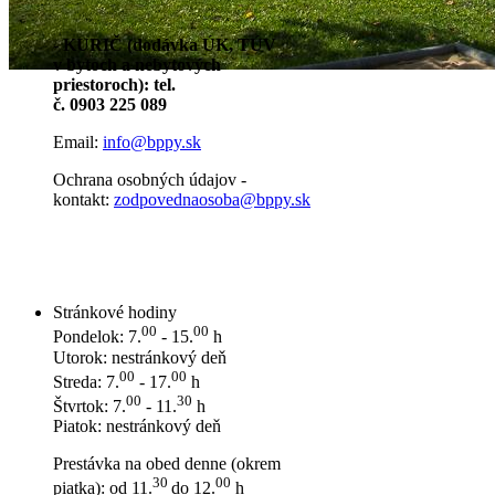
- KURIČ (dodávka ÚK, TÚV
v bytoch a nebytových
priestoroch): tel.
č. 0903 225 089
Email:
info@bppy.sk
Ochrana osobných údajov -
kontakt:
zodpovednaosoba@bppy.sk
Stránkové hodiny
00
00
Pondelok: 7.
- 15.
h
Utorok: nestránkový deň
00
00
Streda: 7.
- 17.
h
00
30
Štvrtok: 7.
- 11.
h
Piatok: nestránkový deň
Prestávka na obed denne (okrem
30
00
piatka): od 11.
do 12.
h