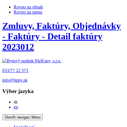
Rovno na obsah
Rovno na menu
Zmluvy, Faktúry, Objednávky
- Faktúry - Detail faktúry
2023012
033/77 22 571
info@bppy.sk
Výber jazyka
Slovensky
sk
English
en
Otevřit navigaci
Menu