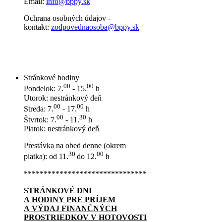
Email:
info@bppy.sk
Ochrana osobných údajov -
kontakt:
zodpovednaosoba@bppy.sk
Stránkové hodiny
00
00
Pondelok: 7.
- 15.
h
Utorok: nestránkový deň
00
00
Streda: 7.
- 17.
h
00
30
Štvrtok: 7.
- 11.
h
Piatok: nestránkový deň
Prestávka na obed denne (okrem
30
00
piatka): od 11.
do 12.
h
*******************************
STRÁNKOVÉ DNI
A HODINY PRE PRÍJEM
A VÝDAJ FINANČNÝCH
PROSTRIEDKOV V HOTOVOSTI