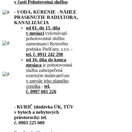
v časti Pohotovotná služba
:
- VODA, KÚRENIE - NÁHLE
PRASKNUTIE RADIÁTORA,
KANALIZÁCIA
od 01. do 15. dňa
v mesiaci
vykonávajú
pohotovostnú službu
zamestnanci Bytového
podniku Piešťany, s.r.o. -
tel. č. 0911 242 290
od 16. dňa do konca
mesiaca
je pohotovostná
služba zabezpečená
externým dodávateľom
v zmysle jeho platného
cenníka
-
tel.
č. 0907 681 226
- KURIČ (dodávka ÚK, TÚV
v bytoch a nebytových
priestoroch): tel.
č. 0903 225 089