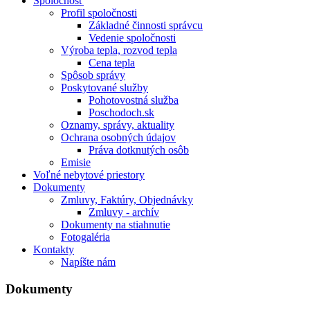
Spoločnosť
Profil spoločnosti
Základné činnosti správcu
Vedenie spoločnosti
Výroba tepla, rozvod tepla
Cena tepla
Spôsob správy
Poskytované služby
Pohotovostná služba
Poschodoch.sk
Oznamy, správy, aktuality
Ochrana osobných údajov
Práva dotknutých osôb
Emisie
Voľné nebytové priestory
Dokumenty
Zmluvy, Faktúry, Objednávky
Zmluvy - archív
Dokumenty na stiahnutie
Fotogaléria
Kontakty
Napíšte nám
Dokumenty