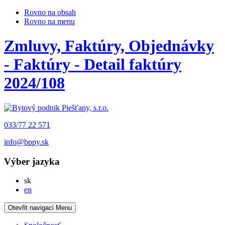
Rovno na obsah
Rovno na menu
Zmluvy, Faktúry, Objednávky
- Faktúry - Detail faktúry
2024/108
033/77 22 571
info@bppy.sk
Výber jazyka
Slovensky
sk
English
en
Otevřit navigaci
Menu