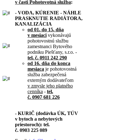
v časti Pohotovotná služba
:
- VODA, KÚRENIE - NÁHLE
PRASKNUTIE RADIÁTORA,
KANALIZÁCIA
od 01. do 15. dňa
v mesiaci
vykonávajú
pohotovostnú službu
zamestnanci Bytového
podniku Piešťany, s.r.o. -
tel. č. 0911 242 290
od 16. dňa do konca
mesiaca
je pohotovostná
služba zabezpečená
externým dodávateľom
v zmysle jeho platného
cenníka
-
tel.
č. 0907 681 226
- KURIČ (dodávka ÚK, TÚV
v bytoch a nebytových
priestoroch): tel.
č. 0903 225 089