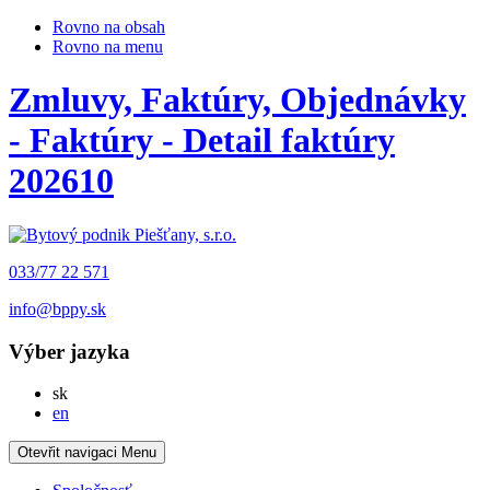
Rovno na obsah
Rovno na menu
Zmluvy, Faktúry, Objednávky
- Faktúry - Detail faktúry
202610
033/77 22 571
info@bppy.sk
Výber jazyka
Slovensky
sk
English
en
Otevřit navigaci
Menu