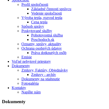
Spoločnosť
Profil spoločnosti
Základné činnosti správcu
Vedenie spoločnosti
Výroba tepla, rozvod tepla
Cena tepla
Spôsob správy
Poskytované služby
Pohotovostná služba
Poschodoch.sk
Oznamy, správy, aktuality
Ochrana osobných údajov
Práva dotknutých osôb
Emisie
Voľné nebytové priestory
Dokumenty
Zmluvy, Faktúry, Objednávky
Zmluvy - archív
Dokumenty na stiahnutie
Fotogaléria
Kontakty
Napíšte nám
Dokumenty