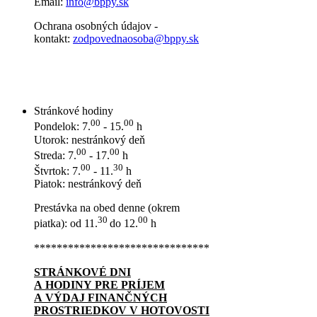
Email:
info@bppy.sk
Ochrana osobných údajov -
kontakt:
zodpovednaosoba@bppy.sk
Stránkové hodiny
00
00
Pondelok: 7.
- 15.
h
Utorok: nestránkový deň
00
00
Streda: 7.
- 17.
h
00
30
Štvrtok: 7.
- 11.
h
Piatok: nestránkový deň
Prestávka na obed denne (okrem
30
00
piatka): od 11.
do 12.
h
*******************************
STRÁNKOVÉ DNI
A HODINY PRE PRÍJEM
A VÝDAJ FINANČNÝCH
PROSTRIEDKOV V HOTOVOSTI