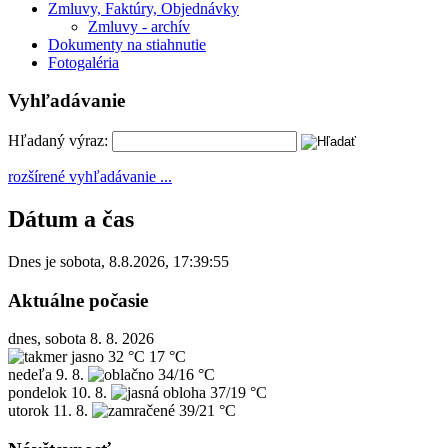
Zmluvy, Faktúry, Objednávky
Zmluvy - archív
Dokumenty na stiahnutie
Fotogaléria
Vyhľadávanie
Hľadaný výraz:
rozšírené vyhľadávanie ...
Dátum a čas
Dnes je
sobota
,
8.8.2026
,
17:39:55
Aktuálne počasie
dnes, sobota 8. 8. 2026
32 °C
17 °C
nedeľa
9. 8.
34/16 °C
pondelok
10. 8.
37/19 °C
utorok
11. 8.
39/21 °C