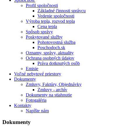
Spoločnosť
Profil spoločnosti
Základné činnosti správcu
Vedenie spoločnosti
Výroba tepla, rozvod tepla
Cena tepla
Spôsob správy
Poskytované služby
Pohotovostná služba
Poschodoch.sk
Oznamy, správy, aktuality
Ochrana osobných údajov
Práva dotknutých osôb
Emisie
Voľné nebytové priestory
Dokumenty
Zmluvy, Faktúry, Objednávky
Zmluvy - archív
Dokumenty na stiahnutie
Fotogaléria
Kontakty
Napíšte nám
Dokumenty