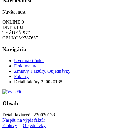
Návštevnosť
Návštevnosť:
ONLINE:
0
DNES:
103
TÝŽDEŇ:
977
CELKOM:
787637
Navigácia
Úvodná stránka
Dokumenty
Zmluvy, Faktúry, Objednávky
Faktúry
Detail faktúry 220020138
Obsah
Detail faktúry
č.:
220020138
Naspäť na výpis faktúr
Zmluvy
|
Objednávky