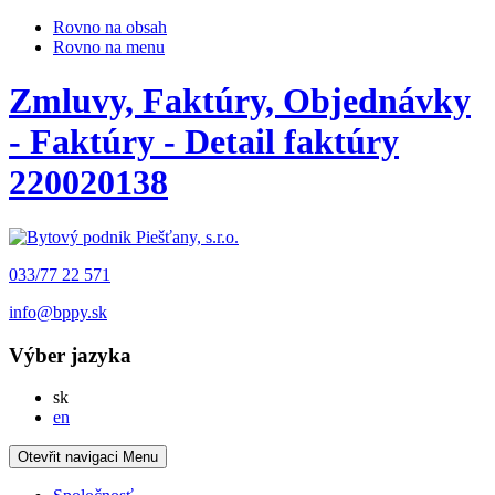
Rovno na obsah
Rovno na menu
Zmluvy, Faktúry, Objednávky
- Faktúry - Detail faktúry
220020138
033/77 22 571
info@bppy.sk
Výber jazyka
Slovensky
sk
English
en
Otevřit navigaci
Menu