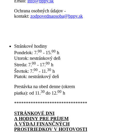
Email:
info@bppy.sk
Ochrana osobných údajov -
kontakt:
zodpovednaosoba@bppy.sk
Stránkové hodiny
00
00
Pondelok: 7.
- 15.
h
Utorok: nestránkový deň
00
00
Streda: 7.
- 17.
h
00
30
Štvrtok: 7.
- 11.
h
Piatok: nestránkový deň
Prestávka na obed denne (okrem
30
00
piatka): od 11.
do 12.
h
*******************************
STRÁNKOVÉ DNI
A HODINY PRE PRÍJEM
A VÝDAJ FINANČNÝCH
PROSTRIEDKOV V HOTOVOSTI