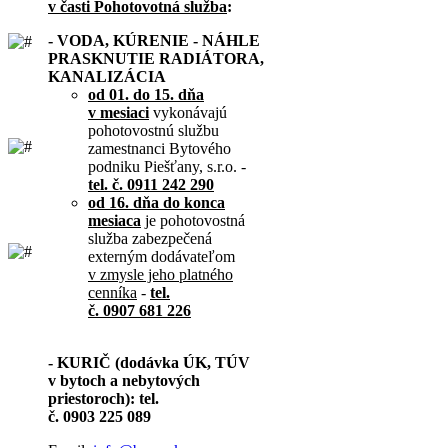
v časti Pohotovotná služba
:
- VODA, KÚRENIE - NÁHLE
PRASKNUTIE RADIÁTORA,
KANALIZÁCIA
od 01. do 15. dňa
v mesiaci
vykonávajú
pohotovostnú službu
zamestnanci Bytového
podniku Piešťany, s.r.o. -
tel. č. 0911 242 290
od 16. dňa do konca
mesiaca
je pohotovostná
služba zabezpečená
externým dodávateľom
v zmysle jeho platného
cenníka
-
tel.
č. 0907 681 226
- KURIČ (dodávka ÚK, TÚV
v bytoch a nebytových
priestoroch): tel.
č. 0903 225 089