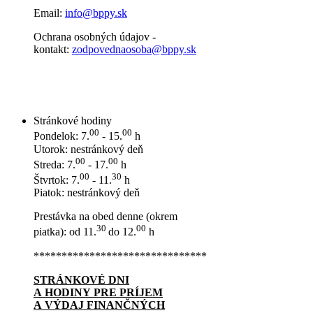
Email:
info@bppy.sk
Ochrana osobných údajov -
kontakt:
zodpovednaosoba@bppy.sk
Stránkové hodiny
00
00
Pondelok: 7.
- 15.
h
Utorok: nestránkový deň
00
00
Streda: 7.
- 17.
h
00
30
Štvrtok: 7.
- 11.
h
Piatok: nestránkový deň
Prestávka na obed denne (okrem
30
00
piatka): od 11.
do 12.
h
*******************************
STRÁNKOVÉ DNI
A HODINY PRE PRÍJEM
A VÝDAJ FINANČNÝCH