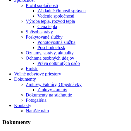
Spoločnosť
Profil spoločnosti
Základné činnosti správcu
Vedenie spoločnosti
Výroba tepla, rozvod tepla
Cena tepla
Spôsob správy
Poskytované služby
Pohotovostná služba
Poschodoch.sk
Oznamy, správy, aktuality
Ochrana osobných údajov
Práva dotknutých osôb
Emisie
Voľné nebytové priestory
Dokumenty
Zmluvy, Faktúry, Objednávky
Zmluvy - archív
Dokumenty na stiahnutie
Fotogaléria
Kontakty
Napíšte nám
Dokumenty