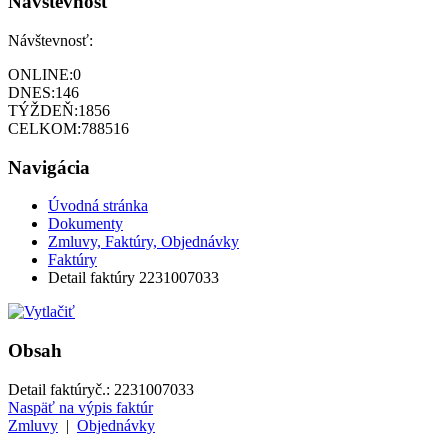
Návštevnosť
Návštevnosť:
ONLINE:
0
DNES:
146
TÝŽDEŇ:
1856
CELKOM:
788516
Navigácia
Úvodná stránka
Dokumenty
Zmluvy, Faktúry, Objednávky
Faktúry
Detail faktúry 2231007033
Obsah
Detail faktúry
č.:
2231007033
Naspäť na výpis faktúr
Zmluvy
|
Objednávky