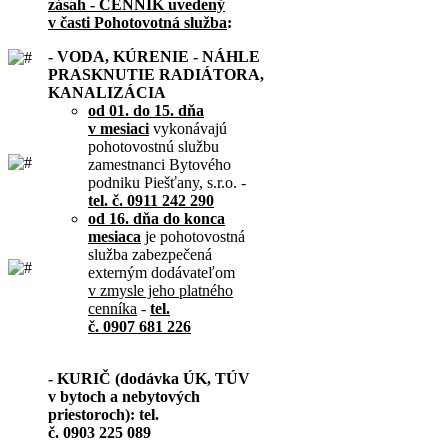
zásah - CENNÍK uvedený
v časti Pohotovotná služba
:
- VODA, KÚRENIE - NÁHLE
PRASKNUTIE RADIÁTORA,
KANALIZÁCIA
od 01. do 15. dňa
v mesiaci
vykonávajú
pohotovostnú službu
zamestnanci Bytového
podniku Piešťany, s.r.o. -
tel. č. 0911 242 290
od 16. dňa do konca
mesiaca
je pohotovostná
služba zabezpečená
externým dodávateľom
v zmysle jeho platného
cenníka
-
tel.
č. 0907 681 226
- KURIČ (dodávka ÚK, TÚV
v bytoch a nebytových
priestoroch): tel.
č. 0903 225 089