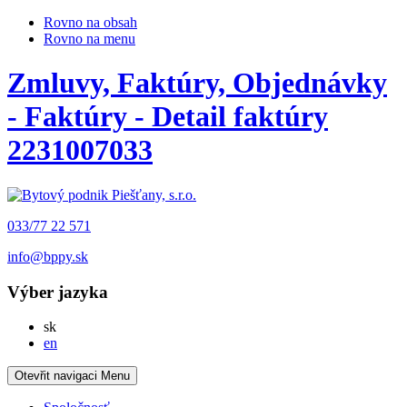
Rovno na obsah
Rovno na menu
Zmluvy, Faktúry, Objednávky
- Faktúry - Detail faktúry
2231007033
033/77 22 571
info@bppy.sk
Výber jazyka
Slovensky
sk
English
en
Otevřit navigaci
Menu