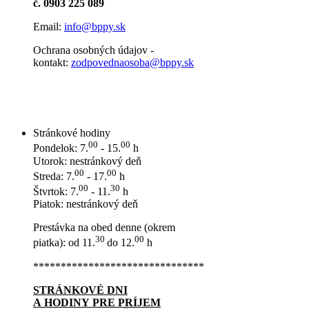
č. 0903 225 089
Email:
info@bppy.sk
Ochrana osobných údajov -
kontakt:
zodpovednaosoba@bppy.sk
Stránkové hodiny
00
00
Pondelok: 7.
- 15.
h
Utorok: nestránkový deň
00
00
Streda: 7.
- 17.
h
00
30
Štvrtok: 7.
- 11.
h
Piatok: nestránkový deň
Prestávka na obed denne (okrem
30
00
piatka): od 11.
do 12.
h
*******************************
STRÁNKOVÉ DNI
A HODINY PRE PRÍJEM