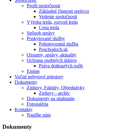
Spoločnosť
Profil spoločnosti
Základné činnosti správcu
Vedenie spoločnosti
Výroba tepla, rozvod tepla
Cena tepla
Spôsob správy
Poskytované služby
Pohotovostná služba
Poschodoch.sk
Oznamy, správy, aktuality
Ochrana osobných údajov
Práva dotknutých osôb
Emisie
Voľné nebytové priestory
Dokumenty
Zmluvy, Faktúry, Objednávky
Zmluvy - archív
Dokumenty na stiahnutie
Fotogaléria
Kontakty
Napíšte nám
Dokumenty