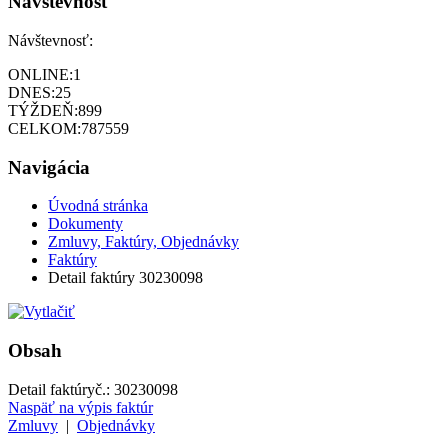
Návštevnosť
Návštevnosť:
ONLINE:
1
DNES:
25
TÝŽDEŇ:
899
CELKOM:
787559
Navigácia
Úvodná stránka
Dokumenty
Zmluvy, Faktúry, Objednávky
Faktúry
Detail faktúry 30230098
Obsah
Detail faktúry
č.:
30230098
Naspäť na výpis faktúr
Zmluvy
|
Objednávky