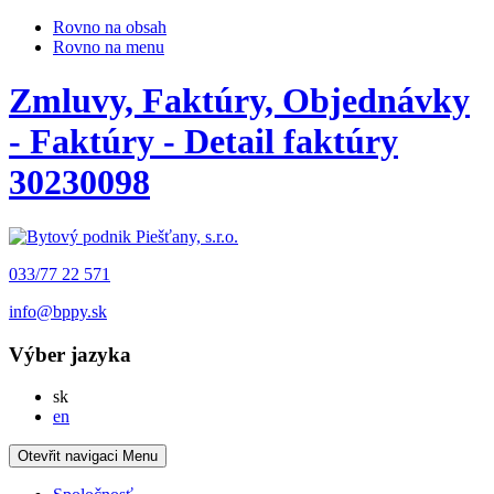
Rovno na obsah
Rovno na menu
Zmluvy, Faktúry, Objednávky
- Faktúry - Detail faktúry
30230098
033/77 22 571
info@bppy.sk
Výber jazyka
Slovensky
sk
English
en
Otevřit navigaci
Menu