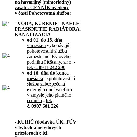
na
havarijný (mimoriadny)
zásah - CENNÍK uvedený
v časti Pohotovotná služba
:
- VODA, KÚRENIE - NÁHLE
PRASKNUTIE RADIÁTORA,
KANALIZÁCIA
od 01. do 15. dňa
v mesiaci
vykonávajú
pohotovostnú službu
zamestnanci Bytového
podniku Piešťany, s.r.o. -
tel. č. 0911 242 290
od 16. dňa do konca
mesiaca
je pohotovostná
služba zabezpečená
externým dodávateľom
v zmysle jeho platného
cenníka
-
tel.
č. 0907 681 226
- KURIČ (dodávka ÚK, TÚV
v bytoch a nebytových
priestoroch): tel.