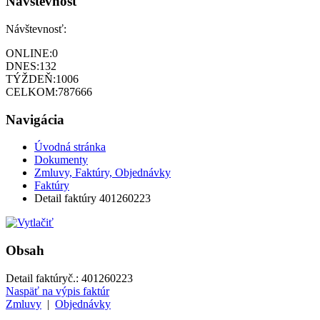
Návštevnosť
Návštevnosť:
ONLINE:
0
DNES:
132
TÝŽDEŇ:
1006
CELKOM:
787666
Navigácia
Úvodná stránka
Dokumenty
Zmluvy, Faktúry, Objednávky
Faktúry
Detail faktúry 401260223
Obsah
Detail faktúry
č.:
401260223
Naspäť na výpis faktúr
Zmluvy
|
Objednávky