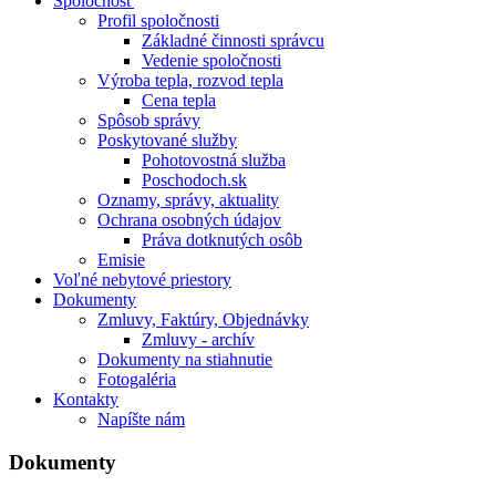
Spoločnosť
Profil spoločnosti
Základné činnosti správcu
Vedenie spoločnosti
Výroba tepla, rozvod tepla
Cena tepla
Spôsob správy
Poskytované služby
Pohotovostná služba
Poschodoch.sk
Oznamy, správy, aktuality
Ochrana osobných údajov
Práva dotknutých osôb
Emisie
Voľné nebytové priestory
Dokumenty
Zmluvy, Faktúry, Objednávky
Zmluvy - archív
Dokumenty na stiahnutie
Fotogaléria
Kontakty
Napíšte nám
Dokumenty