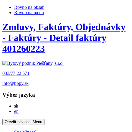
Rovno na obsah
Rovno na menu
Zmluvy, Faktúry, Objednávky
- Faktúry - Detail faktúry
401260223
033/77 22 571
info@bppy.sk
Výber jazyka
Slovensky
sk
English
en
Otevřit navigaci
Menu