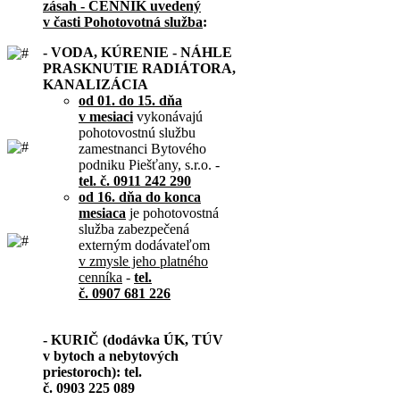
zásah - CENNÍK uvedený
v časti Pohotovotná služba
:
- VODA, KÚRENIE - NÁHLE
PRASKNUTIE RADIÁTORA,
KANALIZÁCIA
od 01. do 15. dňa
v mesiaci
vykonávajú
pohotovostnú službu
zamestnanci Bytového
podniku Piešťany, s.r.o. -
tel. č. 0911 242 290
od 16. dňa do konca
mesiaca
je pohotovostná
služba zabezpečená
externým dodávateľom
v zmysle jeho platného
cenníka
-
tel.
č. 0907 681 226
- KURIČ (dodávka ÚK, TÚV
v bytoch a nebytových
priestoroch): tel.
č. 0903 225 089