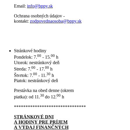
Email:
info@bppy.sk
Ochrana osobných údajov -
kontakt:
zodpovednaosoba@bppy.sk
Stránkové hodiny
00
00
Pondelok: 7.
- 15.
h
Utorok: nestránkový deň
00
00
Streda: 7.
- 17.
h
00
30
Štvrtok: 7.
- 11.
h
Piatok: nestránkový deň
Prestávka na obed denne (okrem
30
00
piatka): od 11.
do 12.
h
*******************************
STRÁNKOVÉ DNI
A HODINY PRE PRÍJEM
A VÝDAJ FINANČNÝCH