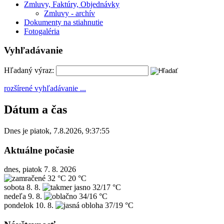
Zmluvy, Faktúry, Objednávky
Zmluvy - archív
Dokumenty na stiahnutie
Fotogaléria
Vyhľadávanie
Hľadaný výraz:
rozšírené vyhľadávanie ...
Dátum a čas
Dnes je
piatok
,
7.8.2026
,
9:37:55
Aktuálne počasie
dnes, piatok 7. 8. 2026
32 °C
20 °C
sobota
8. 8.
32/17 °C
nedeľa
9. 8.
34/16 °C
pondelok
10. 8.
37/19 °C