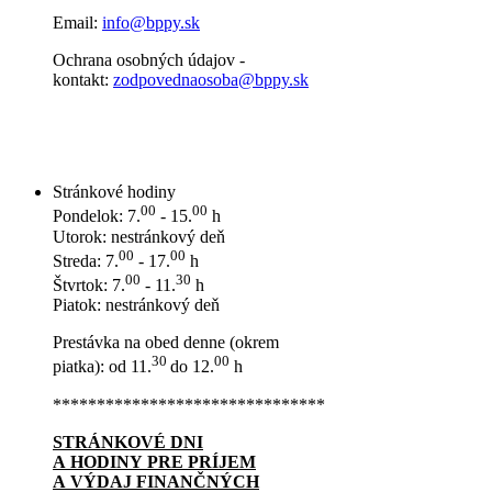
Email:
info@bppy.sk
Ochrana osobných údajov -
kontakt:
zodpovednaosoba@bppy.sk
Stránkové hodiny
00
00
Pondelok: 7.
- 15.
h
Utorok: nestránkový deň
00
00
Streda: 7.
- 17.
h
00
30
Štvrtok: 7.
- 11.
h
Piatok: nestránkový deň
Prestávka na obed denne (okrem
30
00
piatka): od 11.
do 12.
h
*******************************
STRÁNKOVÉ DNI
A HODINY PRE PRÍJEM
A VÝDAJ FINANČNÝCH