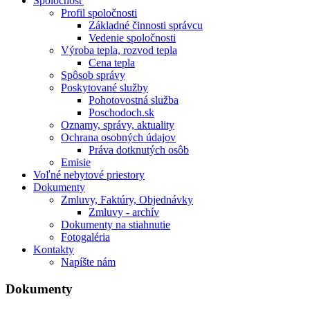
Spoločnosť
Profil spoločnosti
Základné činnosti správcu
Vedenie spoločnosti
Výroba tepla, rozvod tepla
Cena tepla
Spôsob správy
Poskytované služby
Pohotovostná služba
Poschodoch.sk
Oznamy, správy, aktuality
Ochrana osobných údajov
Práva dotknutých osôb
Emisie
Voľné nebytové priestory
Dokumenty
Zmluvy, Faktúry, Objednávky
Zmluvy - archív
Dokumenty na stiahnutie
Fotogaléria
Kontakty
Napíšte nám
Dokumenty