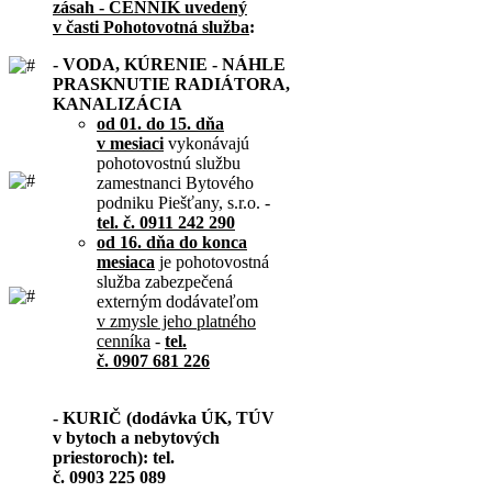
zásah - CENNÍK uvedený
v časti Pohotovotná služba
:
- VODA, KÚRENIE - NÁHLE
PRASKNUTIE RADIÁTORA,
KANALIZÁCIA
od 01. do 15. dňa
v mesiaci
vykonávajú
pohotovostnú službu
zamestnanci Bytového
podniku Piešťany, s.r.o. -
tel. č. 0911 242 290
od 16. dňa do konca
mesiaca
je pohotovostná
služba zabezpečená
externým dodávateľom
v zmysle jeho platného
cenníka
-
tel.
č. 0907 681 226
- KURIČ (dodávka ÚK, TÚV
v bytoch a nebytových
priestoroch): tel.
č. 0903 225 089