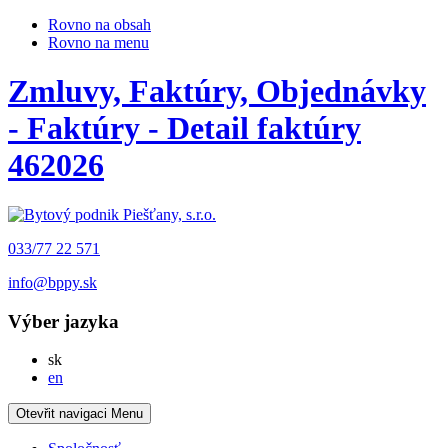
Rovno na obsah
Rovno na menu
Zmluvy, Faktúry, Objednávky
- Faktúry - Detail faktúry
462026
033/77 22 571
info@bppy.sk
Výber jazyka
Slovensky
sk
English
en
Otevřit navigaci
Menu