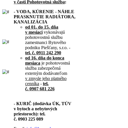
v časti Pohotovotná služba
:
- VODA, KÚRENIE - NÁHLE
PRASKNUTIE RADIÁTORA,
KANALIZÁCIA
od 01. do 15. dňa
v mesiaci
vykonávajú
pohotovostnú službu
zamestnanci Bytového
podniku Piešťany, s.r.o. -
tel. č. 0911 242 290
od 16. dňa do konca
mesiaca
je pohotovostná
služba zabezpečená
externým dodávateľom
v zmysle jeho platného
cenníka
-
tel.
č. 0907 681 226
- KURIČ (dodávka ÚK, TÚV
v bytoch a nebytových
priestoroch): tel.
č. 0903 225 089