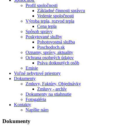
Spoločnosť
Profil spoločnosti
Základné činnosti správcu
Vedenie spoločnosti
Výroba tepla, rozvod tepla
Cena tepla
Spôsob správy
Poskytované služby
Pohotovostná služba
Poschodoch.sk
Oznamy, správy, aktuality
Ochrana osobných údajov
Práva dotknutých osôb
Emisie
Voľné nebytové priestory
Dokumenty
Zmluvy, Faktúry, Objednávky
Zmluvy - archív
Dokumenty na stiahnutie
Fotogaléria
Kontakty
Napíšte nám
Dokumenty