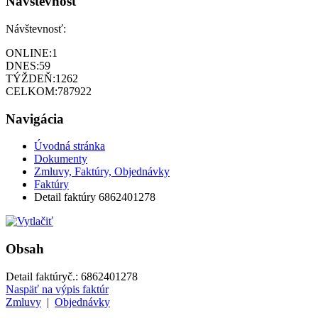
Návštevnosť
Návštevnosť:
ONLINE:
1
DNES:
59
TÝŽDEŇ:
1262
CELKOM:
787922
Navigácia
Úvodná stránka
Dokumenty
Zmluvy, Faktúry, Objednávky
Faktúry
Detail faktúry 6862401278
Obsah
Detail faktúry
č.:
6862401278
Naspäť na výpis faktúr
Zmluvy
|
Objednávky