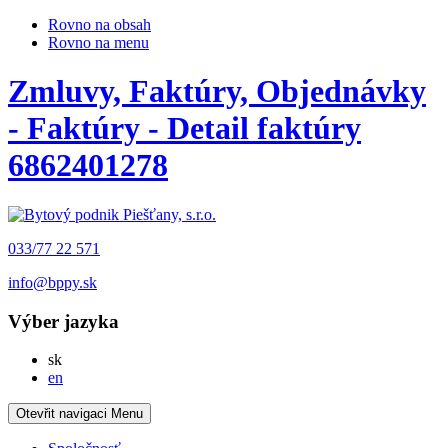
Rovno na obsah
Rovno na menu
Zmluvy, Faktúry, Objednávky
- Faktúry - Detail faktúry
6862401278
033/77 22 571
info@bppy.sk
Výber jazyka
Slovensky
sk
English
en
Otevřit navigaci
Menu