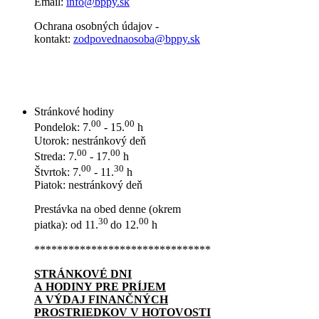
Email:
info@bppy.sk
Ochrana osobných údajov -
kontakt:
zodpovednaosoba@bppy.sk
Stránkové hodiny
00
00
Pondelok: 7.
- 15.
h
Utorok: nestránkový deň
00
00
Streda: 7.
- 17.
h
00
30
Štvrtok: 7.
- 11.
h
Piatok: nestránkový deň
Prestávka na obed denne (okrem
30
00
piatka): od 11.
do 12.
h
*******************************
STRÁNKOVÉ DNI
A HODINY PRE PRÍJEM
A VÝDAJ FINANČNÝCH
PROSTRIEDKOV V HOTOVOSTI