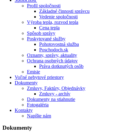
Spoločnosť
Profil spoločnosti
Základné činnosti správcu
Vedenie spoločnosti
Výroba tepla, rozvod tepla
Cena tepla
Spôsob správy
Poskytované služby
Pohotovostná služba
Poschodoch.sk
Oznamy, správy, aktuality
Ochrana osobných údajov
Práva dotknutých osôb
Emisie
Voľné nebytové priestory
Dokumenty
Zmluvy, Faktúry, Objednávky
Zmluvy - archív
Dokumenty na stiahnutie
Fotogaléria
Kontakty
Napíšte nám
Dokumenty