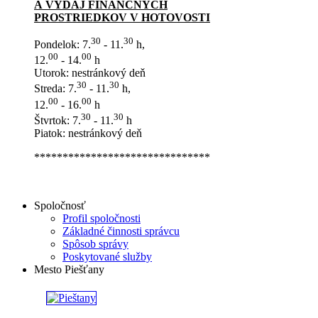
A VÝDAJ FINANČNÝCH
PROSTRIEDKOV V HOTOVOSTI
30
30
Pondelok: 7.
- 11.
h,
00
00
12.
- 14.
h
Utorok: nestránkový deň
30
30
Streda: 7.
- 11.
h,
00
00
12.
- 16.
h
30
30
Štvrtok: 7.
- 11.
h
Piatok: nestránkový deň
*******************************
Spoločnosť
Profil spoločnosti
Základné činnosti správcu
Spôsob správy
Poskytované služby
Mesto Piešťany