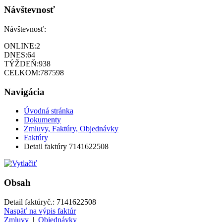
Návštevnosť
Návštevnosť:
ONLINE:
2
DNES:
64
TÝŽDEŇ:
938
CELKOM:
787598
Navigácia
Úvodná stránka
Dokumenty
Zmluvy, Faktúry, Objednávky
Faktúry
Detail faktúry 7141622508
Obsah
Detail faktúry
č.:
7141622508
Naspäť na výpis faktúr
Zmluvy
|
Objednávky