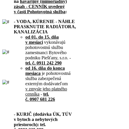
na
havarijný (mimoriadny)
zásah - CENNÍK uvedený
v časti Pohotovotná služba
:
- VODA, KÚRENIE - NÁHLE
PRASKNUTIE RADIÁTORA,
KANALIZÁCIA
od 01. do 15. dňa
v mesiaci
vykonávajú
pohotovostnú službu
zamestnanci Bytového
podniku Piešťany, s.r.o. -
tel. č. 0911 242 290
od 16. dňa do konca
mesiaca
je pohotovostná
služba zabezpečená
externým dodávateľom
v zmysle jeho platného
cenníka
-
tel.
č. 0907 681 226
- KURIČ (dodávka ÚK, TÚV
v bytoch a nebytových
priestoroch): tel.