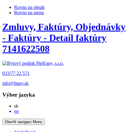
Rovno na obsah
Rovno na menu
Zmluvy, Faktúry, Objednávky
- Faktúry - Detail faktúry
7141622508
033/77 22 571
info@bppy.sk
Výber jazyka
Slovensky
sk
English
en
Otevřit navigaci
Menu