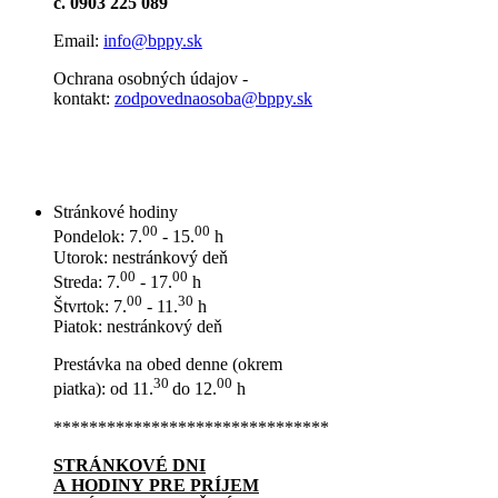
č. 0903 225 089
Email:
info@bppy.sk
Ochrana osobných údajov -
kontakt:
zodpovednaosoba@bppy.sk
Stránkové hodiny
00
00
Pondelok: 7.
- 15.
h
Utorok: nestránkový deň
00
00
Streda: 7.
- 17.
h
00
30
Štvrtok: 7.
- 11.
h
Piatok: nestránkový deň
Prestávka na obed denne (okrem
30
00
piatka): od 11.
do 12.
h
*******************************
STRÁNKOVÉ DNI
A HODINY PRE PRÍJEM