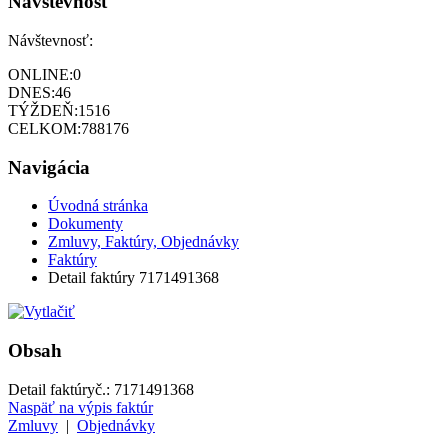
Návštevnosť
Návštevnosť:
ONLINE:
0
DNES:
46
TÝŽDEŇ:
1516
CELKOM:
788176
Navigácia
Úvodná stránka
Dokumenty
Zmluvy, Faktúry, Objednávky
Faktúry
Detail faktúry 7171491368
Obsah
Detail faktúry
č.:
7171491368
Naspäť na výpis faktúr
Zmluvy
|
Objednávky