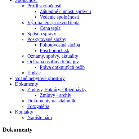
Spoločnosť
Profil spoločnosti
Základné činnosti správcu
Vedenie spoločnosti
Výroba tepla, rozvod tepla
Cena tepla
Spôsob správy
Poskytované služby
Pohotovostná služba
Poschodoch.sk
Oznamy, správy, aktuality
Ochrana osobných údajov
Práva dotknutých osôb
Emisie
Voľné nebytové priestory
Dokumenty
Zmluvy, Faktúry, Objednávky
Zmluvy - archív
Dokumenty na stiahnutie
Fotogaléria
Kontakty
Napíšte nám
Dokumenty