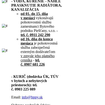
- VODA, KÚRENIE - NÁHLE
PRASKNUTIE RADIÁTORA,
KANALIZÁCIA
od 01. do 15. dňa
v mesiaci
vykonávajú
pohotovostnú službu
zamestnanci Bytového
podniku Piešťany, s.r.o. -
tel. č. 0911 242 290
od 16. dňa do konca
mesiaca
je pohotovostná
služba zabezpečená
externým dodávateľom
v zmysle jeho platného
cenníka
-
tel.
č. 0907 681 226
- KURIČ (dodávka ÚK, TÚV
v bytoch a nebytových
priestoroch): tel.
č. 0903 225 089
Email:
info@bppy.sk