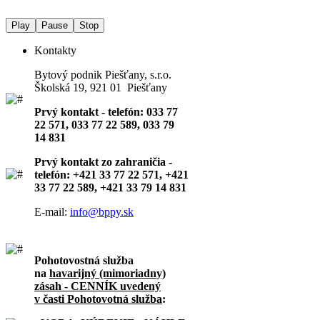
Play
Pause
Stop
Kontakty
Bytový podnik Piešťany, s.r.o.
Školská 19, 921 01 Piešťany
Prvý kontakt - telefón: 033 77
22 571, 033 77 22 589, 033 79
14 831
Prvý kontakt zo zahraničia -
telefón: +421 33 77 22 571, +421
33 77 22 589, +421 33 79 14 831
E-mail:
info@bppy.sk
Pohotovostná služba
na
havarijný (mimoriadny)
zásah - CENNÍK uvedený
v časti Pohotovotná služba
: