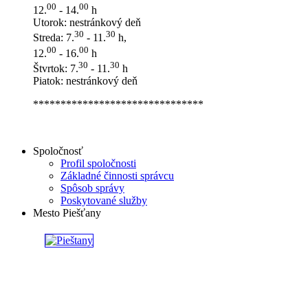
00
00
12.
- 14.
h
Utorok: nestránkový deň
30
30
Streda: 7.
- 11.
h,
00
00
12.
- 16.
h
30
30
Štvrtok: 7.
- 11.
h
Piatok: nestránkový deň
*******************************
Spoločnosť
Profil spoločnosti
Základné činnosti správcu
Spôsob správy
Poskytované služby
Mesto Piešťany