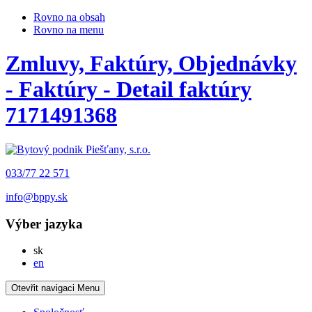
Rovno na obsah
Rovno na menu
Zmluvy, Faktúry, Objednávky
- Faktúry - Detail faktúry
7171491368
033/77 22 571
info@bppy.sk
Výber jazyka
Slovensky
sk
English
en
Otevřit navigaci
Menu