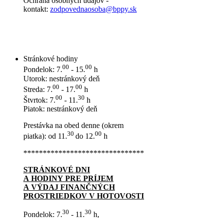
Ochrana osobných údajov -
kontakt:
zodpovednaosoba@bppy.sk
Stránkové hodiny
00
00
Pondelok: 7.
- 15.
h
Utorok: nestránkový deň
00
00
Streda: 7.
- 17.
h
00
30
Štvrtok: 7.
- 11.
h
Piatok: nestránkový deň
Prestávka na obed denne (okrem
30
00
piatka): od 11.
do 12.
h
*******************************
STRÁNKOVÉ DNI
A HODINY PRE PRÍJEM
A VÝDAJ FINANČNÝCH
PROSTRIEDKOV V HOTOVOSTI
30
30
Pondelok: 7.
- 11.
h,