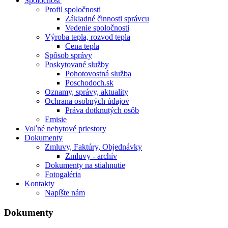
Spoločnosť
Profil spoločnosti
Základné činnosti správcu
Vedenie spoločnosti
Výroba tepla, rozvod tepla
Cena tepla
Spôsob správy
Poskytované služby
Pohotovostná služba
Poschodoch.sk
Oznamy, správy, aktuality
Ochrana osobných údajov
Práva dotknutých osôb
Emisie
Voľné nebytové priestory
Dokumenty
Zmluvy, Faktúry, Objednávky
Zmluvy - archív
Dokumenty na stiahnutie
Fotogaléria
Kontakty
Napíšte nám
Dokumenty