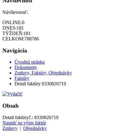
Návštevnosť
Návštevnosť:
ONLINE:
0
DNES:
181
TÝŽDEŇ:
181
CELKOM:
788786
Navigácia
Úvodná stránka
Dokumenty
Zmluvy, Faktúry, Objednávky
Faktúry
Detail faktúry 8330826719
Obsah
Detail faktúry
č.:
8330826719
Naspäť na výpis faktúr
Zmluvy
|
Objednávky