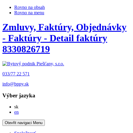
Rovno na obsah
Rovno na menu
Zmluvy, Faktúry, Objednávky
- Faktúry - Detail faktúry
8330826719
033/77 22 571
info@bppy.sk
Výber jazyka
Slovensky
sk
English
en
Otevřit navigaci
Menu