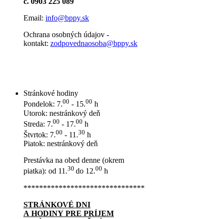
č. 0903 225 089
Email:
info@bppy.sk
Ochrana osobných údajov -
kontakt:
zodpovednaosoba@bppy.sk
Stránkové hodiny
00
00
Pondelok: 7.
- 15.
h
Utorok: nestránkový deň
00
00
Streda: 7.
- 17.
h
00
30
Štvrtok: 7.
- 11.
h
Piatok: nestránkový deň
Prestávka na obed denne (okrem
30
00
piatka): od 11.
do 12.
h
*******************************
STRÁNKOVÉ DNI
A HODINY PRE PRÍJEM