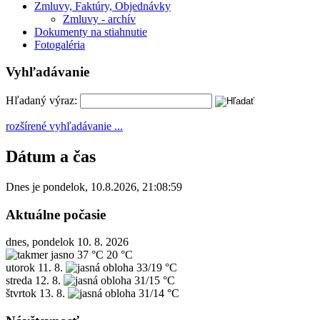
Zmluvy, Faktúry, Objednávky
Zmluvy - archív
Dokumenty na stiahnutie
Fotogaléria
Vyhľadávanie
Hľadaný výraz:
rozšírené vyhľadávanie ...
Dátum a čas
Dnes je
pondelok
,
10.8.2026
,
21:08:59
Aktuálne počasie
dnes, pondelok 10. 8. 2026
37 °C
20 °C
utorok
11. 8.
33/19 °C
streda
12. 8.
31/15 °C
štvrtok
13. 8.
31/14 °C