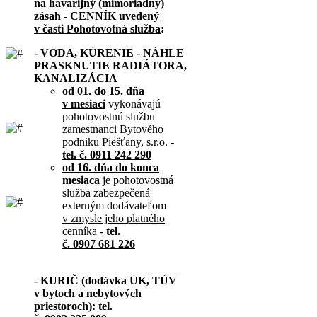
na
havarijný (mimoriadny)
zásah - CENNÍK uvedený
v časti Pohotovotná služba
:
- VODA, KÚRENIE - NÁHLE
PRASKNUTIE RADIÁTORA,
KANALIZÁCIA
od 01. do 15. dňa
v mesiaci
vykonávajú
pohotovostnú službu
zamestnanci Bytového
podniku Piešťany, s.r.o. -
tel. č. 0911 242 290
od 16. dňa do konca
mesiaca
je pohotovostná
služba zabezpečená
externým dodávateľom
v zmysle jeho platného
cenníka
-
tel.
č. 0907 681 226
- KURIČ (dodávka ÚK, TÚV
v bytoch a nebytových
priestoroch): tel.