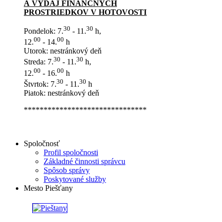
A VÝDAJ FINANČNÝCH
PROSTRIEDKOV V HOTOVOSTI
30
30
Pondelok: 7.
- 11.
h,
00
00
12.
- 14.
h
Utorok: nestránkový deň
30
30
Streda: 7.
- 11.
h,
00
00
12.
- 16.
h
30
30
Štvrtok: 7.
- 11.
h
Piatok: nestránkový deň
*******************************
Spoločnosť
Profil spoločnosti
Základné činnosti správcu
Spôsob správy
Poskytované služby
Mesto Piešťany