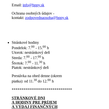
Email:
info@bppy.sk
Ochrana osobných údajov -
kontakt:
zodpovednaosoba@bppy.sk
Stránkové hodiny
00
00
Pondelok: 7.
- 15.
h
Utorok: nestránkový deň
00
00
Streda: 7.
- 17.
h
00
30
Štvrtok: 7.
- 11.
h
Piatok: nestránkový deň
Prestávka na obed denne (okrem
30
00
piatka): od 11.
do 12.
h
*******************************
STRÁNKOVÉ DNI
A HODINY PRE PRÍJEM
A VÝDAJ FINANČNÝCH