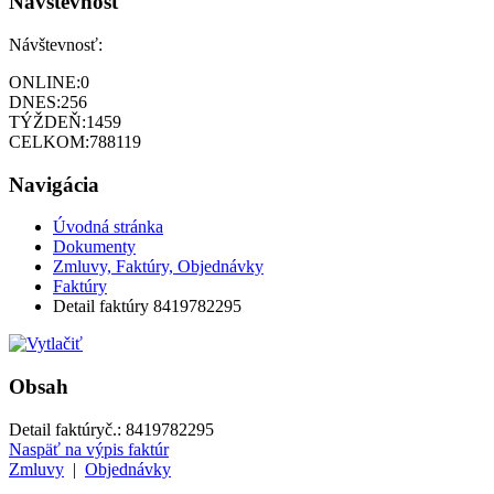
Návštevnosť
Návštevnosť:
ONLINE:
0
DNES:
256
TÝŽDEŇ:
1459
CELKOM:
788119
Navigácia
Úvodná stránka
Dokumenty
Zmluvy, Faktúry, Objednávky
Faktúry
Detail faktúry 8419782295
Obsah
Detail faktúry
č.:
8419782295
Naspäť na výpis faktúr
Zmluvy
|
Objednávky