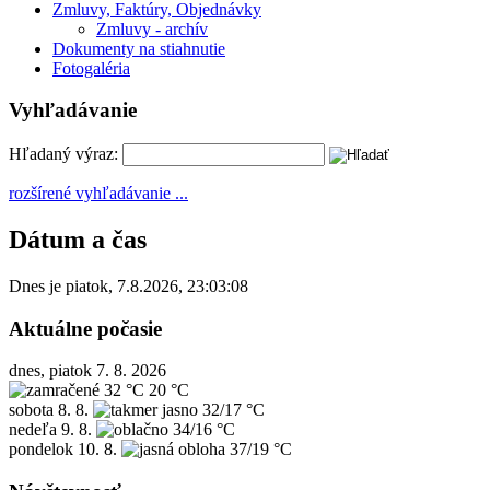
Zmluvy, Faktúry, Objednávky
Zmluvy - archív
Dokumenty na stiahnutie
Fotogaléria
Vyhľadávanie
Hľadaný výraz:
rozšírené vyhľadávanie ...
Dátum a čas
Dnes je
piatok
,
7.8.2026
,
23:03:08
Aktuálne počasie
dnes, piatok 7. 8. 2026
32 °C
20 °C
sobota
8. 8.
32/17 °C
nedeľa
9. 8.
34/16 °C
pondelok
10. 8.
37/19 °C