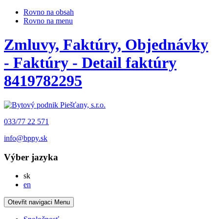
Rovno na obsah
Rovno na menu
Zmluvy, Faktúry, Objednávky
- Faktúry - Detail faktúry
8419782295
033/77 22 571
info@bppy.sk
Výber jazyka
Slovensky
sk
English
en
Otevřit navigaci
Menu