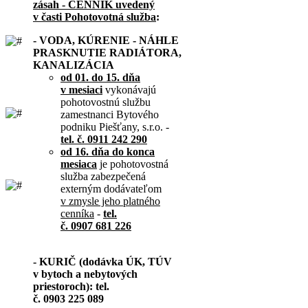
zásah - CENNÍK uvedený
v časti Pohotovotná služba
:
- VODA, KÚRENIE - NÁHLE
PRASKNUTIE RADIÁTORA,
KANALIZÁCIA
od 01. do 15. dňa
v mesiaci
vykonávajú
pohotovostnú službu
zamestnanci Bytového
podniku Piešťany, s.r.o. -
tel. č. 0911 242 290
od 16. dňa do konca
mesiaca
je pohotovostná
služba zabezpečená
externým dodávateľom
v zmysle jeho platného
cenníka
-
tel.
č. 0907 681 226
- KURIČ (dodávka ÚK, TÚV
v bytoch a nebytových
priestoroch): tel.
č. 0903 225 089