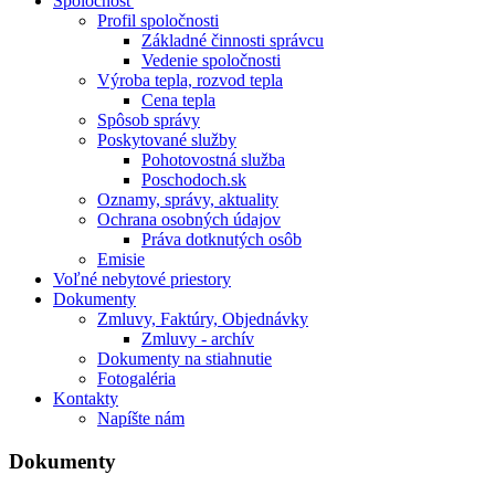
Spoločnosť
Profil spoločnosti
Základné činnosti správcu
Vedenie spoločnosti
Výroba tepla, rozvod tepla
Cena tepla
Spôsob správy
Poskytované služby
Pohotovostná služba
Poschodoch.sk
Oznamy, správy, aktuality
Ochrana osobných údajov
Práva dotknutých osôb
Emisie
Voľné nebytové priestory
Dokumenty
Zmluvy, Faktúry, Objednávky
Zmluvy - archív
Dokumenty na stiahnutie
Fotogaléria
Kontakty
Napíšte nám
Dokumenty