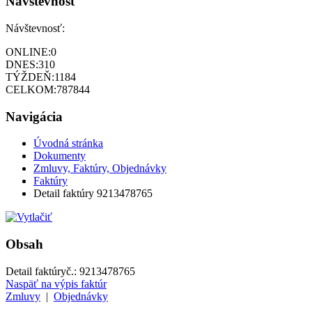
Návštevnosť
Návštevnosť:
ONLINE:
0
DNES:
310
TÝŽDEŇ:
1184
CELKOM:
787844
Navigácia
Úvodná stránka
Dokumenty
Zmluvy, Faktúry, Objednávky
Faktúry
Detail faktúry 9213478765
Obsah
Detail faktúry
č.:
9213478765
Naspäť na výpis faktúr
Zmluvy
|
Objednávky