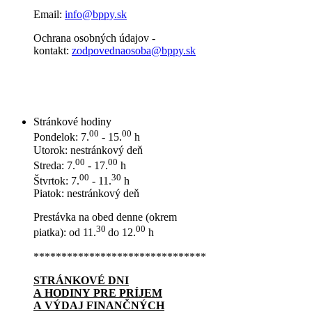
Email:
info@bppy.sk
Ochrana osobných údajov -
kontakt:
zodpovednaosoba@bppy.sk
Stránkové hodiny
00
00
Pondelok: 7.
- 15.
h
Utorok: nestránkový deň
00
00
Streda: 7.
- 17.
h
00
30
Štvrtok: 7.
- 11.
h
Piatok: nestránkový deň
Prestávka na obed denne (okrem
30
00
piatka): od 11.
do 12.
h
*******************************
STRÁNKOVÉ DNI
A HODINY PRE PRÍJEM
A VÝDAJ FINANČNÝCH