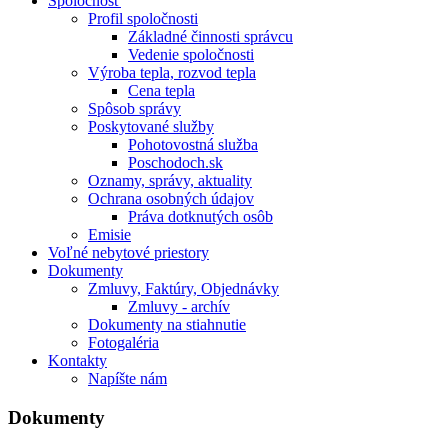
Spoločnosť
Profil spoločnosti
Základné činnosti správcu
Vedenie spoločnosti
Výroba tepla, rozvod tepla
Cena tepla
Spôsob správy
Poskytované služby
Pohotovostná služba
Poschodoch.sk
Oznamy, správy, aktuality
Ochrana osobných údajov
Práva dotknutých osôb
Emisie
Voľné nebytové priestory
Dokumenty
Zmluvy, Faktúry, Objednávky
Zmluvy - archív
Dokumenty na stiahnutie
Fotogaléria
Kontakty
Napíšte nám
Dokumenty