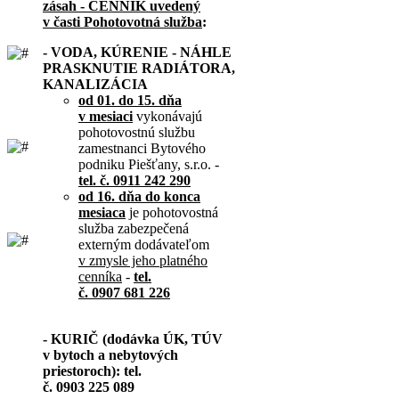
zásah - CENNÍK uvedený
v časti Pohotovotná služba
:
- VODA, KÚRENIE - NÁHLE
PRASKNUTIE RADIÁTORA,
KANALIZÁCIA
od 01. do 15. dňa
v mesiaci
vykonávajú
pohotovostnú službu
zamestnanci Bytového
podniku Piešťany, s.r.o. -
tel. č. 0911 242 290
od 16. dňa do konca
mesiaca
je pohotovostná
služba zabezpečená
externým dodávateľom
v zmysle jeho platného
cenníka
-
tel.
č. 0907 681 226
- KURIČ (dodávka ÚK, TÚV
v bytoch a nebytových
priestoroch): tel.
č. 0903 225 089