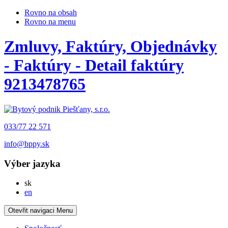
Rovno na obsah
Rovno na menu
Zmluvy, Faktúry, Objednávky
- Faktúry - Detail faktúry
9213478765
033/77 22 571
info@bppy.sk
Výber jazyka
Slovensky
sk
English
en
Otevřit navigaci
Menu