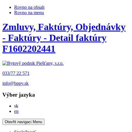
Rovno na obsah
Rovno na menu
Zmluvy, Faktúry, Objednávky
- Faktúry - Detail faktúry
F1602202441
033/77 22 571
info@bppy.sk
Výber jazyka
Slovensky
sk
English
en
Otevřit navigaci
Menu