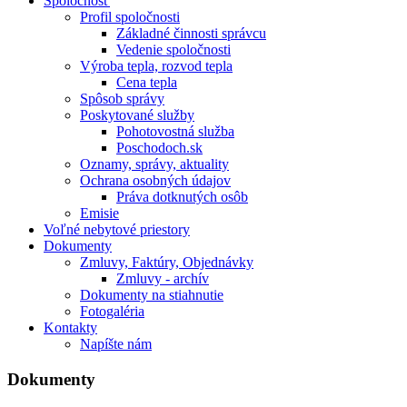
Spoločnosť
Profil spoločnosti
Základné činnosti správcu
Vedenie spoločnosti
Výroba tepla, rozvod tepla
Cena tepla
Spôsob správy
Poskytované služby
Pohotovostná služba
Poschodoch.sk
Oznamy, správy, aktuality
Ochrana osobných údajov
Práva dotknutých osôb
Emisie
Voľné nebytové priestory
Dokumenty
Zmluvy, Faktúry, Objednávky
Zmluvy - archív
Dokumenty na stiahnutie
Fotogaléria
Kontakty
Napíšte nám
Dokumenty