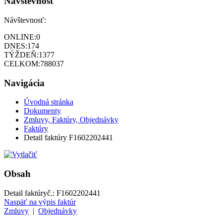
Návštevnosť
Návštevnosť:
ONLINE:
0
DNES:
174
TÝŽDEŇ:
1377
CELKOM:
788037
Navigácia
Úvodná stránka
Dokumenty
Zmluvy, Faktúry, Objednávky
Faktúry
Detail faktúry F1602202441
Obsah
Detail faktúry
č.:
F1602202441
Naspäť na výpis faktúr
Zmluvy
|
Objednávky