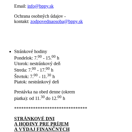
Email:
info@bppy.sk
Ochrana osobných údajov -
kontakt:
zodpovednaosoba@bppy.sk
Stránkové hodiny
00
00
Pondelok: 7.
- 15.
h
Utorok: nestránkový deň
00
00
Streda: 7.
- 17.
h
00
30
Štvrtok: 7.
- 11.
h
Piatok: nestránkový deň
Prestávka na obed denne (okrem
30
00
piatka): od 11.
do 12.
h
*******************************
STRÁNKOVÉ DNI
A HODINY PRE PRÍJEM
A VÝDAJ FINANČNÝCH