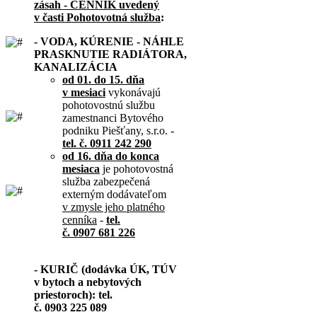
zásah - CENNÍK uvedený
v časti Pohotovotná služba
:
- VODA, KÚRENIE - NÁHLE
PRASKNUTIE RADIÁTORA,
KANALIZÁCIA
od 01. do 15. dňa
v mesiaci
vykonávajú
pohotovostnú službu
zamestnanci Bytového
podniku Piešťany, s.r.o. -
tel. č. 0911 242 290
od 16. dňa do konca
mesiaca
je pohotovostná
služba zabezpečená
externým dodávateľom
v zmysle jeho platného
cenníka
-
tel.
č. 0907 681 226
- KURIČ (dodávka ÚK, TÚV
v bytoch a nebytových
priestoroch): tel.
č. 0903 225 089