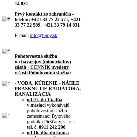
14 831
Prvý kontakt zo zahraničia -
telefón: +421 33 77 22 571, +421
33 77 22 589, +421 33 79 14 831
E-mail:
info@bppy.sk
Pohotovostná služba
na
havarijný (mimoriadny)
zásah - CENNÍK uvedený
v časti Pohotovotná služba
:
- VODA, KÚRENIE - NÁHLE
PRASKNUTIE RADIÁTORA,
KANALIZÁCIA
od 01. do 15. dňa
v mesiaci
vykonávajú
pohotovostnú službu
zamestnanci Bytového
podniku Piešťany, s.r.o. -
tel. č. 0911 242 290
od 16. dňa do konca