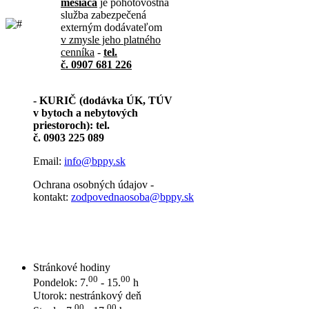
mesiaca
je pohotovostná
služba zabezpečená
externým dodávateľom
v zmysle jeho platného
cenníka
-
tel.
č. 0907 681 226
- KURIČ (dodávka ÚK, TÚV
v bytoch a nebytových
priestoroch): tel.
č. 0903 225 089
Email:
info@bppy.sk
Ochrana osobných údajov -
kontakt:
zodpovednaosoba@bppy.sk
Stránkové hodiny
00
00
Pondelok: 7.
- 15.
h
Utorok: nestránkový deň
00
00