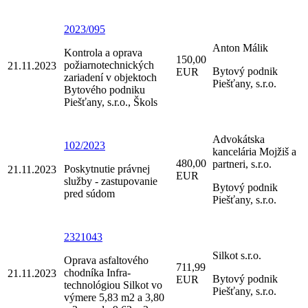
2023/095
Anton Málik
Kontrola a oprava
150,00
požiarnotechnických
21.11.2023
Bytový podnik
EUR
zariadení v objektoch
Piešťany, s.r.o.
Bytového podniku
Piešťany, s.r.o., Škols
Advokátska
102/2023
kancelária Mojžiš a
480,00
partneri, s.r.o.
Poskytnutie právnej
21.11.2023
EUR
služby - zastupovanie
Bytový podnik
pred súdom
Piešťany, s.r.o.
2321043
Silkot s.r.o.
Oprava asfaltového
711,99
chodníka Infra-
21.11.2023
Bytový podnik
EUR
technológiou Silkot vo
Piešťany, s.r.o.
výmere 5,83 m2 a 3,80