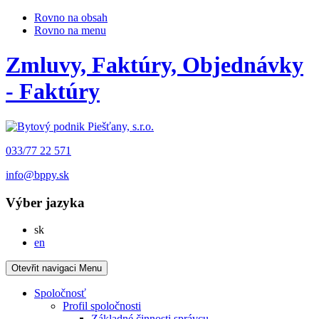
Rovno na obsah
Rovno na menu
Zmluvy, Faktúry, Objednávky
- Faktúry
033/77 22 571
info@bppy.sk
Výber jazyka
Slovensky
sk
English
en
Otevřit navigaci
Menu
Spoločnosť
Profil spoločnosti
Základné činnosti správcu