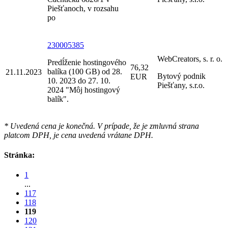
Piešťanoch, v rozsahu
po
230005385
WebCreators, s. r. o.
Predĺženie hostingového
76,32
balíka (100 GB) od 28.
21.11.2023
Bytový podnik
EUR
10. 2023 do 27. 10.
Piešťany, s.r.o.
2024 "Môj hostingový
balík".
* Uvedená cena je konečná. V prípade, že je zmluvná strana
platcom DPH, je cena uvedená vrátane DPH.
Stránka:
1
...
117
118
119
120