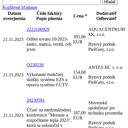
Rozšírené hľadanie
Dátum
Číslo faktúry
Dodávateľ
Cena *
zverejnenia
Popis plnenia
Odberateľ
2223100929
AQUACENTRUM
SK, s.r.o.
395,96
Odber tovaru 10/2023-
21.11.2023
EUR
lanko, matica, ventil, ceb
Bytový podnik
jexm
Piešťany, s.r.o.
O230236
ANTES HC s. r. o.
154,68
Vykonanie funkčnej
21.11.2023
Bytový podnik
EUR
skúšky systému EZS a
Piešťany, s.r.o.
oprava systému CCTV
20230591
Slovenská
spoločnosť pre
Účasť na medzinárodnej
187,00
techniku prostredia
konferencii "Meranie a
21.11.2023
EUR
rozpočítanie tepla 2023",
Bytový podnik
ktorá sa uskutoční v
Piešťany, s.r.o.