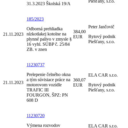
Piešťany, s.r.o.
31.3.2023 Školská 19/A
185/2023
Peter Jančovič
Odborná prehliadka
384,00
nízkotlakej kotolne na
21.11.2023
Bytový podnik
EUR
plynné palivo v zmysle §
Piešťany, s.r.o.
16 vyhl. SÚBP č. 25/84
ZB. v znen
11230737
Prelepenie čelného okna
ELA CAR s.r.o.
a tým súvisiace práce na
360,07
21.11.2023
motorovom vozidle
Bytový podnik
EUR
TRAFIC III
Piešťany, s.r.o.
FOURGON, ŠPZ: PN
608 D
11230720
Výmena rozvodov
ELA CAR s.r.o.