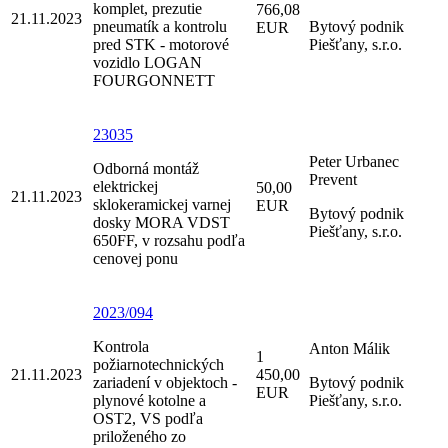
komplet, prezutie
766,08
21.11.2023
pneumatík a kontrolu
Bytový podnik
EUR
pred STK - motorové
Piešťany, s.r.o.
vozidlo LOGAN
FOURGONNETT
23035
Peter Urbanec
Odborná montáž
Prevent
elektrickej
50,00
21.11.2023
sklokeramickej varnej
EUR
Bytový podnik
dosky MORA VDST
Piešťany, s.r.o.
650FF, v rozsahu podľa
cenovej ponu
2023/094
Kontrola
Anton Málik
1
požiarnotechnických
21.11.2023
450,00
zariadení v objektoch -
Bytový podnik
EUR
plynové kotolne a
Piešťany, s.r.o.
OST2, VS podľa
priloženého zo