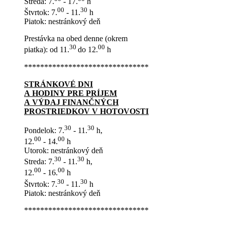
Streda: 7.
- 17.
h
00
30
Štvrtok: 7.
- 11.
h
Piatok: nestránkový deň
Prestávka na obed denne (okrem
30
00
piatka): od 11.
do 12.
h
*******************************
STRÁNKOVÉ DNI
A HODINY PRE PRÍJEM
A VÝDAJ FINANČNÝCH
PROSTRIEDKOV V HOTOVOSTI
30
30
Pondelok: 7.
- 11.
h,
00
00
12.
- 14.
h
Utorok: nestránkový deň
30
30
Streda: 7.
- 11.
h,
00
00
12.
- 16.
h
30
30
Štvrtok: 7.
- 11.
h
Piatok: nestránkový deň
*******************************