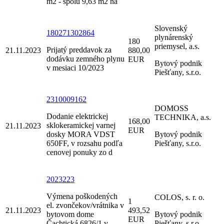
m2 - spolu 9,63 m2 na
Slovenský
180271302864
plynárenský
180
priemysel, a.s.
Prijatý preddavok za
21.11.2023
880,00
dodávku zemného plynu
EUR
Bytový podnik
v mesiaci 10/2023
Piešťany, s.r.o.
2310009162
DOMOSS
Dodanie elektrickej
TECHNIKA, a.s.
168,00
sklokeramickej varnej
21.11.2023
EUR
dosky MORA VDST
Bytový podnik
650FF, v rozsahu podľa
Piešťany, s.r.o.
cenovej ponuky zo d
2023223
Výmena poškodených
COLOS, s. r. o.
1
el. zvončekov/vrátnika v
21.11.2023
493,52
bytovom dome
Bytový podnik
EUR
Čachtická 6826/1 v
Piešťany, s.r.o.