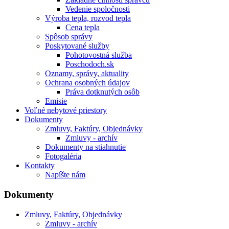
Vedenie spoločnosti
Výroba tepla, rozvod tepla
Cena tepla
Spôsob správy
Poskytované služby
Pohotovostná služba
Poschodoch.sk
Oznamy, správy, aktuality
Ochrana osobných údajov
Práva dotknutých osôb
Emisie
Voľné nebytové priestory
Dokumenty
Zmluvy, Faktúry, Objednávky
Zmluvy - archív
Dokumenty na stiahnutie
Fotogaléria
Kontakty
Napíšte nám
Dokumenty
Zmluvy, Faktúry, Objednávky
Zmluvy - archív