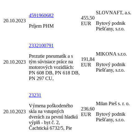
SLOVNAFT, a.s.
4591960682
455,50
20.10.2023
Bytový podnik
EUR
Príjem PHM
Piešťany, s.r.o.
2332100791
MIKONA s.r.o.
Prezutie pneumatík a s
191,84
tým súvisiace práce na
20.10.2023
Bytový podnik
EUR
motorových vozidlách:
Piešťany, s.r.o.
PN 608 DB, PN 618 DB,
PN 297 CU,
23231
Milan Pieš s. r. o.
Výmena poškodeného
236,60
skla na vstupných
20.10.2023
Bytový podnik
EUR
dverách za pevnú hladkú
Piešťany, s.r.o.
výplň - byt č. 2,
Čachtická 6732/5, Pie