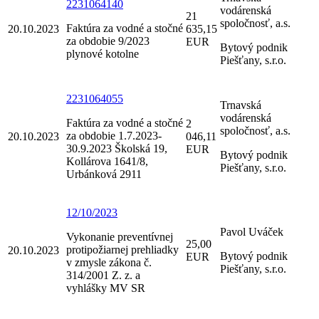
2231064140
vodárenská
21
spoločnosť, a.s.
Faktúra za vodné a stočné
20.10.2023
635,15
za obdobie 9/2023
EUR
Bytový podnik
plynové kotolne
Piešťany, s.r.o.
2231064055
Trnavská
vodárenská
Faktúra za vodné a stočné
2
spoločnosť, a.s.
za obdobie 1.7.2023-
20.10.2023
046,11
30.9.2023 Školská 19,
EUR
Bytový podnik
Kollárova 1641/8,
Piešťany, s.r.o.
Urbánková 2911
12/10/2023
Pavol Uváček
Vykonanie preventívnej
25,00
protipožiarnej prehliadky
20.10.2023
Bytový podnik
EUR
v zmysle zákona č.
Piešťany, s.r.o.
314/2001 Z. z. a
vyhlášky MV SR