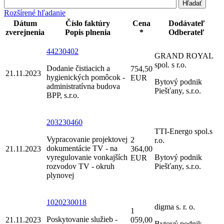
Rozšírené hľadanie
Dátum
Číslo faktúry
Cena
Dodávateľ
zverejnenia
Popis plnenia
*
Odberateľ
44230402
GRAND ROYAL
spol. s r.o.
Dodanie čistiacich a
754,50
21.11.2023
hygienických pomôcok -
EUR
Bytový podnik
administratívna budova
Piešťany, s.r.o.
BPP, s.r.o.
203230460
TTI-Energo spol.s
Vypracovanie projektovej
2
r.o.
dokumentácie TV - na
21.11.2023
364,00
vyregulovanie vonkajších
Bytový podnik
EUR
rozvodov TV - okruh
Piešťany, s.r.o.
plynovej
1020230018
digma s. r. o.
1
Poskytovanie služieb -
21.11.2023
059,00
Bytový podnik