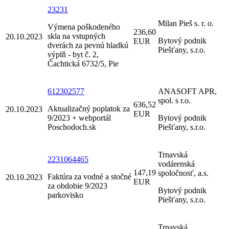
23231
Milan Pieš s. r. o.
Výmena poškodeného
236,60
skla na vstupných
20.10.2023
Bytový podnik
EUR
dverách za pevnú hladkú
Piešťany, s.r.o.
výplň - byt č. 2,
Čachtická 6732/5, Pie
612302577
ANASOFT APR,
spol. s r.o.
636,52
Aktualizačný poplatok za
20.10.2023
EUR
9/2023 + webportál
Bytový podnik
Poschodoch.sk
Piešťany, s.r.o.
Trnavská
2231064465
vodárenská
147,19
spoločnosť, a.s.
Faktúra za vodné a stočné
20.10.2023
EUR
za obdobie 9/2023
Bytový podnik
parkovisko
Piešťany, s.r.o.
Trnavská