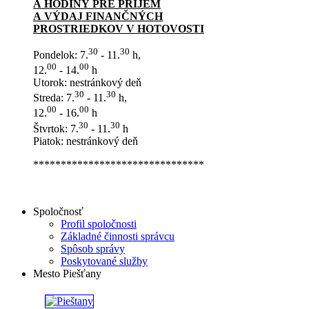
A HODINY PRE PRÍJEM
A VÝDAJ FINANČNÝCH
PROSTRIEDKOV V HOTOVOSTI
30
30
Pondelok: 7.
- 11.
h,
00
00
12.
- 14.
h
Utorok: nestránkový deň
30
30
Streda: 7.
- 11.
h,
00
00
12.
- 16.
h
30
30
Štvrtok: 7.
- 11.
h
Piatok: nestránkový deň
*******************************
Spoločnosť
Profil spoločnosti
Základné činnosti správcu
Spôsob správy
Poskytované služby
Mesto Piešťany