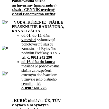
Pohotovostná služba
na
havarijný (mimoriadny)
zásah - CENNÍK uvedený
v časti Pohotovotná služba
:
- VODA, KÚRENIE - NÁHLE
PRASKNUTIE RADIÁTORA,
KANALIZÁCIA
od 01. do 15. dňa
v mesiaci
vykonávajú
pohotovostnú službu
zamestnanci Bytového
podniku Piešťany, s.r.o. -
tel. č. 0911 242 290
od 16. dňa do konca
mesiaca
je pohotovostná
služba zabezpečená
externým dodávateľom
v zmysle jeho platného
cenníka
-
tel.
č. 0907 681 226
- KURIČ (dodávka ÚK, TÚV
v bytoch a nebytových