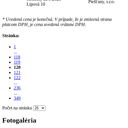
Piešťany, s.r.o.
Lipová 10
* Uvedená cena je konečná. V prípade, že je zmluvná strana
platcom DPH, je cena uvedená vrátane DPH.
Stránka:
1
...
118
119
120
121
122
...
236
...
349
Počet na stránku
Fotogaléria