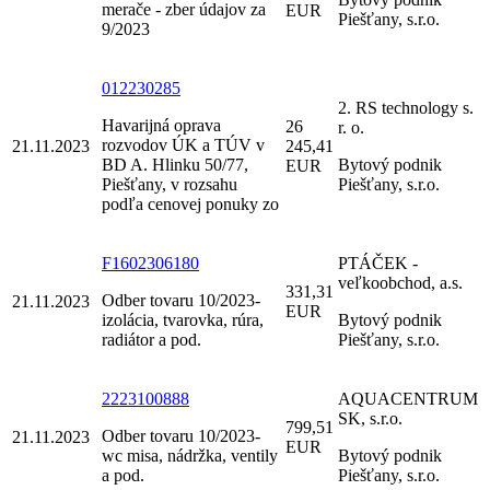
merače - zber údajov za
EUR
Piešťany, s.r.o.
9/2023
012230285
2. RS technology s.
Havarijná oprava
26
r. o.
rozvodov ÚK a TÚV v
21.11.2023
245,41
BD A. Hlinku 50/77,
Bytový podnik
EUR
Piešťany, v rozsahu
Piešťany, s.r.o.
podľa cenovej ponuky zo
F1602306180
PTÁČEK -
veľkoobchod, a.s.
331,31
Odber tovaru 10/2023-
21.11.2023
EUR
izolácia, tvarovka, rúra,
Bytový podnik
radiátor a pod.
Piešťany, s.r.o.
2223100888
AQUACENTRUM
SK, s.r.o.
799,51
Odber tovaru 10/2023-
21.11.2023
EUR
wc misa, nádržka, ventily
Bytový podnik
a pod.
Piešťany, s.r.o.