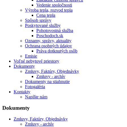
Vedenie spoločnosti
Výroba tepla, rozvod tepla
Cena tepla
Spôsob správy
Poskytované služby
Pohotovostná služba
Poschodoch.sk
Oznamy, správy, aktuality
Ochrana osobných údajov
Práva dotknutých osôb
Emisie
Voľné nebytové priestory
Dokumenty
Zmluvy, Faktúry, Objednávky
Zmluvy - archív
Dokumenty na stiahnutie
Fotogaléria
Kontakty
Napíšte nám
Dokumenty
Zmluvy, Faktúry, Objednávky
Zmluvy - archív