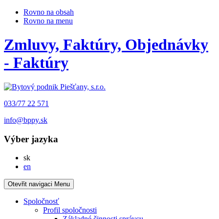
Rovno na obsah
Rovno na menu
Zmluvy, Faktúry, Objednávky
- Faktúry
033/77 22 571
info@bppy.sk
Výber jazyka
Slovensky
sk
English
en
Otevřit navigaci
Menu
Spoločnosť
Profil spoločnosti
Základné činnosti správcu