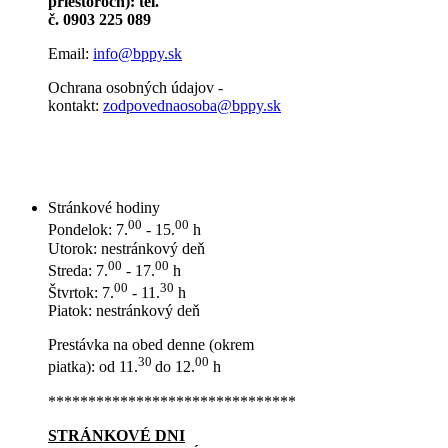
priestoroch): tel.
č. 0903 225 089
Email:
info@bppy.sk
Ochrana osobných údajov -
kontakt:
zodpovednaosoba@bppy.sk
Stránkové hodiny
00
00
Pondelok: 7.
- 15.
h
Utorok: nestránkový deň
00
00
Streda: 7.
- 17.
h
00
30
Štvrtok: 7.
- 11.
h
Piatok: nestránkový deň
Prestávka na obed denne (okrem
30
00
piatka): od 11.
do 12.
h
*******************************
STRÁNKOVÉ DNI