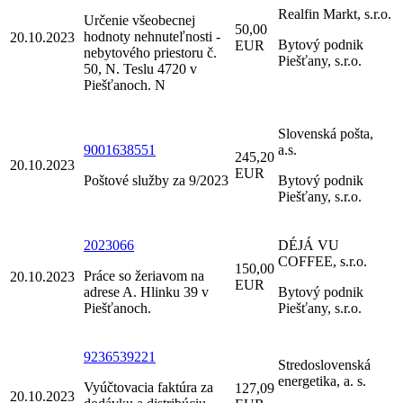
Realfin Markt, s.r.o.
Určenie všeobecnej
50,00
hodnoty nehnuteľnosti -
20.10.2023
Bytový podnik
EUR
nebytového priestoru č.
Piešťany, s.r.o.
50, N. Teslu 4720 v
Piešťanoch. N
Slovenská pošta,
9001638551
a.s.
245,20
20.10.2023
EUR
Poštové služby za 9/2023
Bytový podnik
Piešťany, s.r.o.
2023066
DÉJÁ VU
COFFEE, s.r.o.
150,00
Práce so žeriavom na
20.10.2023
EUR
adrese A. Hlinku 39 v
Bytový podnik
Piešťanoch.
Piešťany, s.r.o.
9236539221
Stredoslovenská
energetika, a. s.
Vyúčtovacia faktúra za
127,09
20.10.2023